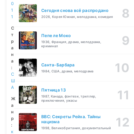
0
1
Сегодня снова всё распродано
1
2026, Корея Южная, мелодрама, комедия
С
т
Пепе ле Моко
р
1936, Франция, драма, мелодрама,
криминал
а
н
а
Санта-Барбара
:
1984, США, драма, мелодрама
С
Ш
А
Пятница 13
1987, Канада, фэнтези, триллер,
Ж
приключения, ужасы
а
н
BBC: Секреты Рейха. Тайны
р
нацизма
:
1998, Великобритания, документальный
к