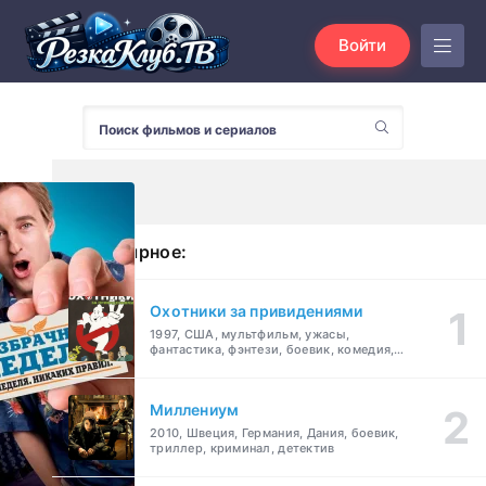
Войти
Популярное:
Охотники за привидениями
1997, США, мультфильм, ужасы,
фантастика, фэнтези, боевик, комедия,
приключения, семейный
Миллениум
2010, Швеция, Германия, Дания, боевик,
триллер, криминал, детектив