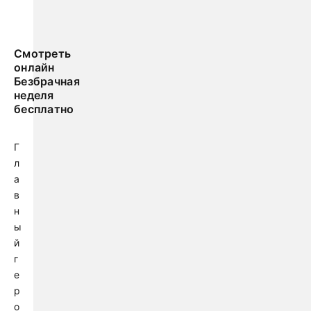
Смотреть
онлайн
Безбрачная
неделя
бесплатно
Г
л
а
в
н
ы
й
г
е
р
о