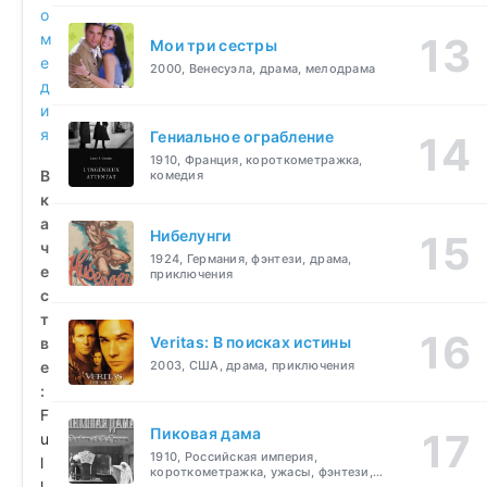
о
м
Мои три сестры
е
2000, Венесуэла, драма, мелодрама
д
и
я
Гениальное ограбление
1910, Франция, короткометражка,
В
комедия
к
а
Нибелунги
ч
1924, Германия, фэнтези, драма,
е
приключения
с
т
Veritas: В поисках истины
в
е
2003, США, драма, приключения
:
F
Пиковая дама
u
1910, Российская империя,
l
короткометражка, ужасы, фэнтези,
l
драма