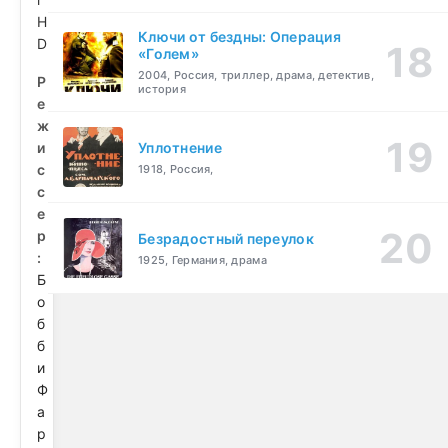
H
Ключи от бездны: Операция
D
«Голем»
2004, Россия, триллер, драма, детектив,
Р
история
е
ж
и
Уплотнение
с
1918, Россия,
с
е
р
Безрадостный переулок
:
1925, Германия, драма
Б
о
б
б
и
Ф
а
р