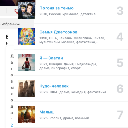
Погоня за тенью
0
2010, Россия, криминал, детектив
В избранное
Семья Джетсонов
Безбрачная
1990, США, Тайвань, Филиппины, Китай,
неделя
мультфильм, мюзикл, фантастика,
комедия, семейный
(2011)
смотреть
Д
Я — Златан
бесплатно
а
2021, Швеция, Дания, Нидерланды,
т
драма, биография, спорт
а
в
Чудо-человек
ы
2026, США, драма, комедия, фантастика
х
о
д
Малыш
а
2025, Россия, драма, военный
:
2