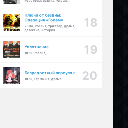
короткометражка, ужасы,
фэнтези, драма
Ключи от бездны:
Операция «Голем»
2004, Россия, триллер, драма,
детектив, история
Уплотнение
1918, Россия,
Безрадостный переулок
1925, Германия, драма