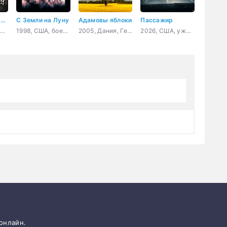
Безымянный клинок
С Земли на Луну
Адамовы яблоки
Пассажир
2009, Корея Южная, боевик, история, мелодрама
1998, США, боевик, триллер, драма, история
2005, Дания, Германия, драма, комедия, криминал
2026, США, ужасы
 онлайн.