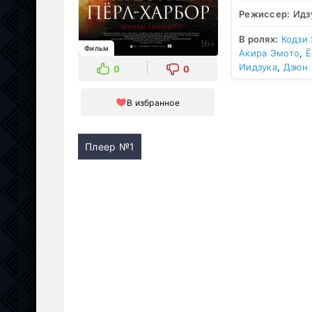
Режиссер:
Идз
В ролях:
Кодзи
Фильм
Акира Эмото
,
Ё
Иидзука
,
Дзюн 
0
0
В избранное
Плеер №1