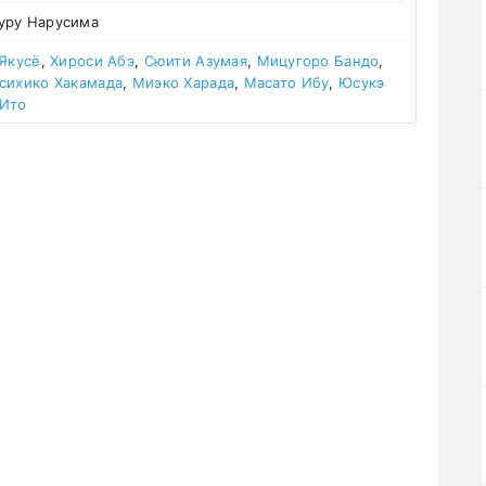
уру Нарусима
 Якусё
,
Хироси Абэ
,
Сюити Азумая
,
Мицугоро Бандо
,
сихико Хакамада
,
Миэко Харада
,
Масато Ибу
,
Юсукэ
Ито