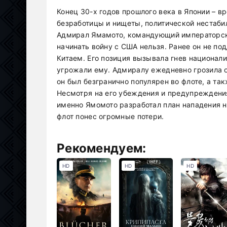
Конец 30-х годов прошлого века в Японии – в
безработицы и нищеты, политической нестабил
Адмирал Ямамото, командующий императорским
начинать войну с США нельзя. Ранее он не п
Китаем. Его позиция вызывала гнев национал
угрожали ему. Адмиралу ежедневно грозила 
он был безгранично популярен во флоте, а та
Несмотря на его убеждения и предупреждения
именно Ямомото разработал план нападения н
флот понес огромные потери.
Рекомендуем:
HD
HD
HD