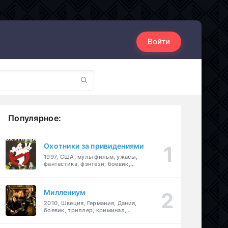
Войти
Популярное:
Охотники за привидениями
1997, США, мультфильм, ужасы,
фантастика, фэнтези, боевик,
комедия, приключения, семейный
Миллениум
2010, Швеция, Германия, Дания,
боевик, триллер, криминал,
детектив