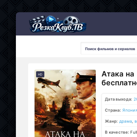
Мультсериалы
Атака на
HD
бесплатн
Дата выхода:
2
Страна:
Япони
Жанр:
драма
,
В качестве:
Ful