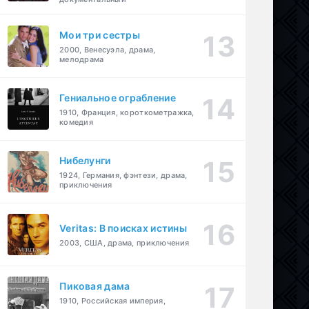
Мои три сестры
2000, Венесуэла, драма,
мелодрама
Гениальное ограбление
1910, Франция, короткометражка,
комедия
Нибелунги
1924, Германия, фэнтези, драма,
приключения
Veritas: В поисках истины
2003, США, драма, приключения
Пиковая дама
1910, Российская империя,