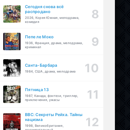
Сегодня снова всё
распродано
2026, Корея Южная, мелодрама,
комедия
Пепе ле Моко
1936, Франция, драма, мелодрама,
криминал
Санта-Барбара
1984, США, драма, мелодрама
Пятница 13
1987, Канада, фэнтези, триллер,
приключения, ужасы
BBC: Секреты Рейха. Тайны
нацизма
1998, Великобритания,
документальный