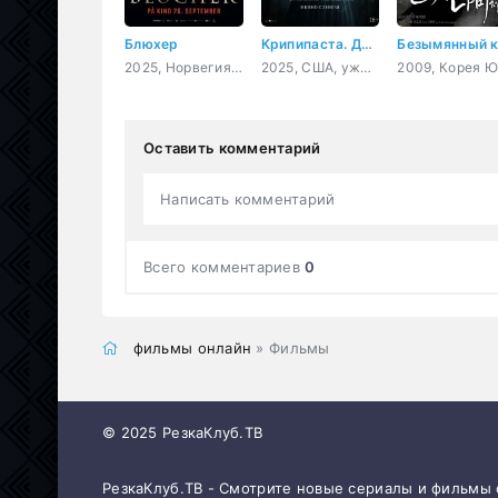
Блюхер
Крипипаста. Дитя тьмы
2025, Норвегия, военный, боевик, драма, история
2025, США, ужасы
Оставить комментарий
Написать комментарий
Всего комментариев
0
фильмы онлайн
» Фильмы
© 2025 РезкаКлуб.ТВ
РезкаКлуб.ТВ - Смотрите новые сериалы и фильмы