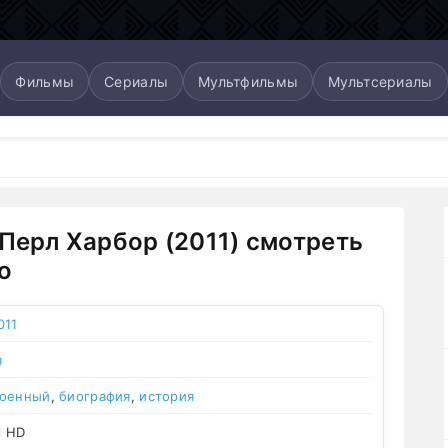
Фильмы
Сериалы
Мультфильмы
Мультсериалы
 Перл Харбор (2011) смотреть
о
011
я
военный
,
биография
,
история
l HD