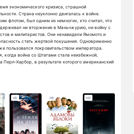
ремя экономического кризиса, страшной
ьности. Страна неуклонно двигалась к войне.
 флотом, был одним из немногих, кто считал, что
оддерживал ни вторжение в Маньчжурию, ни войну с
истов и милитаристов. Они ненавидели Ямомото и
опасность стать жертвой покушения. Одновременно
кже пользовался покровительством императора.
, когда война со Штатами стала неизбежной,
а Перл-Харбор, в результате которого американский
HD
HD
HD