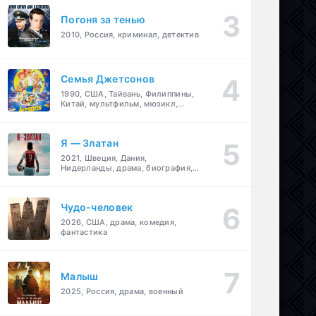
Погоня за тенью
2010, Россия, криминал, детектив
Семья Джетсонов
1990, США, Тайвань, Филиппины,
Китай, мультфильм, мюзикл,
фантастика, комедия, семейный
Я — Златан
2021, Швеция, Дания,
Нидерланды, драма, биография,
спорт
Чудо-человек
2026, США, драма, комедия,
фантастика
Малыш
2025, Россия, драма, военный