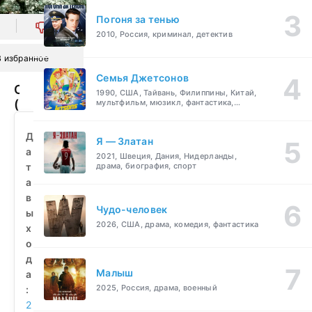
Погоня за тенью
0
2010, Россия, криминал, детектив
В избранное
Семья Джетсонов
Отсутствие
1990, США, Тайвань, Филиппины, Китай,
(2011)
мультфильм, мюзикл, фантастика,
комедия, семейный
смотреть
бесплатно
Д
Я — Златан
а
2021, Швеция, Дания, Нидерланды,
т
драма, биография, спорт
а
в
Чудо-человек
ы
2026, США, драма, комедия, фантастика
х
о
д
Малыш
а
2025, Россия, драма, военный
:
2