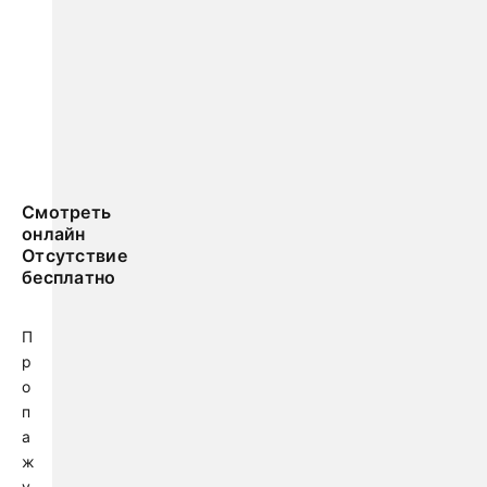
Смотреть
онлайн
Отсутствие
бесплатно
П
р
о
п
а
ж
у