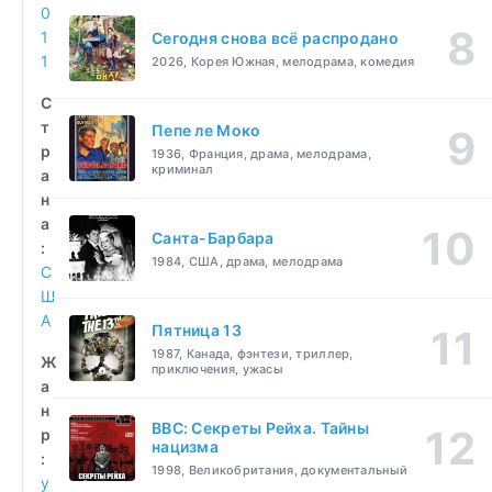
0
1
Сегодня снова всё распродано
1
2026, Корея Южная, мелодрама, комедия
С
т
Пепе ле Моко
р
1936, Франция, драма, мелодрама,
криминал
а
н
а
Санта-Барбара
:
1984, США, драма, мелодрама
С
Ш
А
Пятница 13
1987, Канада, фэнтези, триллер,
Ж
приключения, ужасы
а
н
BBC: Секреты Рейха. Тайны
р
нацизма
:
1998, Великобритания, документальный
у