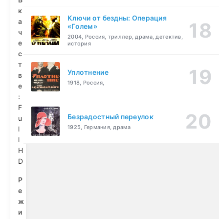
к
Ключи от бездны: Операция
а
«Голем»
ч
2004, Россия, триллер, драма, детектив,
е
история
с
т
Уплотнение
в
1918, Россия,
е
:
F
Безрадостный переулок
u
1925, Германия, драма
l
l
H
D
Р
е
ж
и