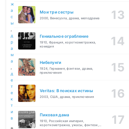
ж
а
Мои три сестры
с
2000, Венесуэла, драма, мелодрама
ы
,
д
Гениальное ограбление
р
1910, Франция, короткометражка,
комедия
а
м
а
Нибелунги
,
1924, Германия, фэнтези, драма,
приключения
д
е
т
Veritas: В поисках истины
е
2003, США, драма, приключения
к
т
и
Пиковая дама
в
1910, Российская империя,
короткометражка, ужасы, фэнтези,
В
драма