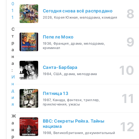
0
1
Сегодня снова всё распродано
1
2026, Корея Южная, мелодрама, комедия
С
т
Пепе ле Моко
р
1936, Франция, драма, мелодрама,
криминал
а
н
а
Санта-Барбара
:
1984, США, драма, мелодрама
И
н
д
Пятница 13
и
1987, Канада, фэнтези, триллер,
я
приключения, ужасы
Ж
BBC: Секреты Рейха. Тайны
а
нацизма
н
1998, Великобритания, документальный
р