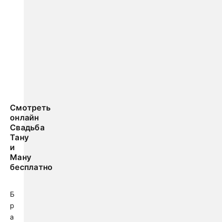
Смотреть
онлайн
Свадьба
Тану
и
Ману
бесплатно
Б
р
а