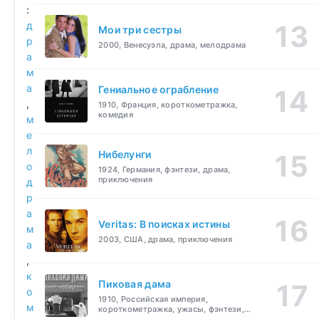
:
д
Мои три сестры
р
2000, Венесуэла, драма, мелодрама
а
м
а
Гениальное ограбление
,
1910, Франция, короткометражка,
комедия
м
е
л
Нибелунги
о
1924, Германия, фэнтези, драма,
приключения
д
р
а
Veritas: В поисках истины
м
2003, США, драма, приключения
а
,
к
Пиковая дама
о
1910, Российская империя,
м
короткометражка, ужасы, фэнтези,
драма