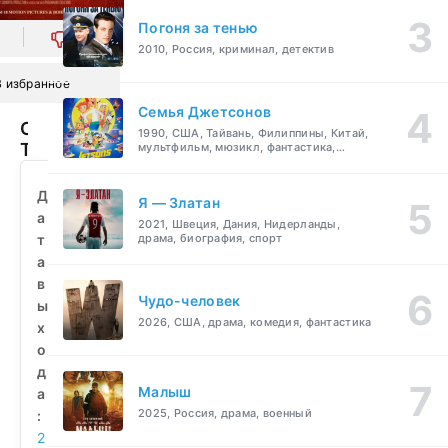
Погоня за тенью
0
2010, Россия, криминал, детектив
В избранное
Семья Джетсонов
Свадьба
1990, США, Тайвань, Филиппины, Китай,
Тану
мультфильм, мюзикл, фантастика,
комедия, семейный
и
Ману
Д
Я — Златан
(2011)
а
2021, Швеция, Дания, Нидерланды,
смотреть
т
драма, биография, спорт
бесплатно
а
в
Чудо-человек
ы
2026, США, драма, комедия, фантастика
х
о
д
Малыш
а
2025, Россия, драма, военный
:
2