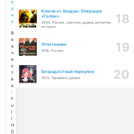
е
д
Ключи от бездны: Операция
и
«Голем»
я
2004, Россия, триллер, драма, детектив,
история
В
к
Уплотнение
а
1918, Россия,
ч
е
с
Безрадостный переулок
т
1925, Германия, драма
в
е
:
F
u
l
l
H
D