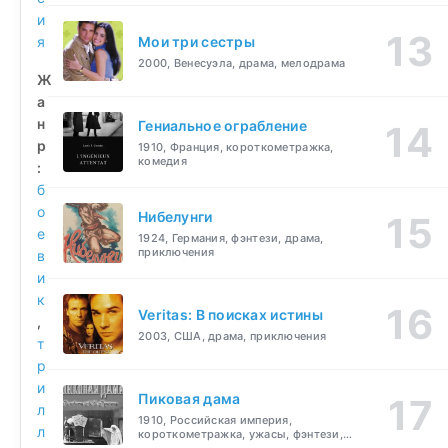
и
я
Мои три сестры
2000, Венесуэла, драма, мелодрама
Ж
а
н
Гениальное ограбление
р
1910, Франция, короткометражка,
комедия
:
б
о
Нибелунги
е
1924, Германия, фэнтези, драма,
приключения
в
и
к
Veritas: В поисках истины
,
2003, США, драма, приключения
т
р
и
Пиковая дама
л
1910, Российская империя,
л
короткометражка, ужасы, фэнтези,
драма