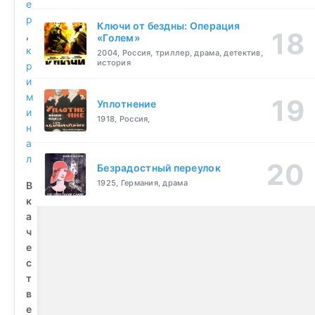
е
р
Ключи от бездны: Операция
,
«Голем»
к
2004, Россия, триллер, драма, детектив,
история
р
и
м
Уплотнение
и
1918, Россия,
н
а
л
Безрадостный переулок
1925, Германия, драма
В
к
а
ч
е
с
т
в
е