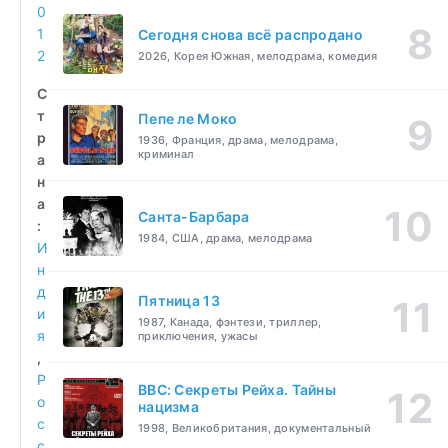
0
1
Сегодня снова всё распродано
2
2026, Корея Южная, мелодрама, комедия
С
т
Пепе ле Моко
р
1936, Франция, драма, мелодрама,
криминал
а
н
а
Санта-Барбара
:
1984, США, драма, мелодрама
И
н
д
Пятница 13
и
1987, Канада, фэнтези, триллер,
я
приключения, ужасы
,
Р
BBC: Секреты Рейха. Тайны
о
нацизма
с
1998, Великобритания, документальный
с