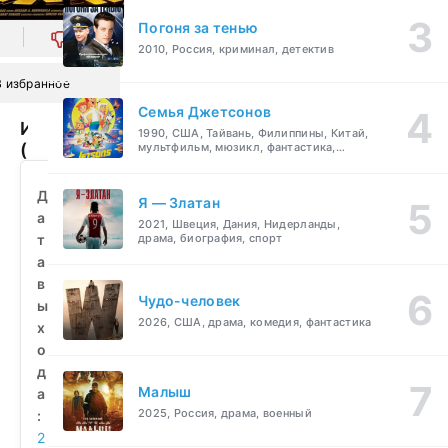
Погоня за тенью
0
2010, Россия, криминал, детектив
В избранное
Семья Джетсонов
Игроки
1990, США, Тайвань, Филиппины, Китай,
(2012)
мультфильм, мюзикл, фантастика,
комедия, семейный
смотреть
бесплатно
Д
Я — Златан
а
2021, Швеция, Дания, Нидерланды,
т
драма, биография, спорт
а
в
Чудо-человек
ы
2026, США, драма, комедия, фантастика
х
о
д
Малыш
а
2025, Россия, драма, военный
:
2