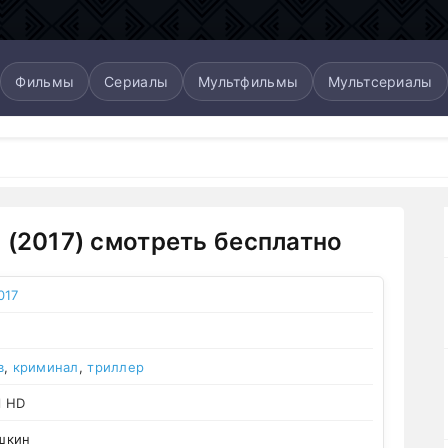
Фильмы
Сериалы
Мультфильмы
Мультсериалы
 (2017) смотреть бесплатно
017
в
,
криминал
,
триллер
l HD
кин