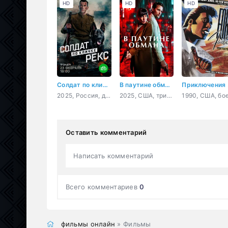
HD
HD
HD
Солдат по кличке Рекс
В паутине обмана
При
2025, Россия, драма, военный
2025, США, триллер
Оставить комментарий
Написать комментарий
Всего комментариев
0
фильмы онлайн
» Фильмы