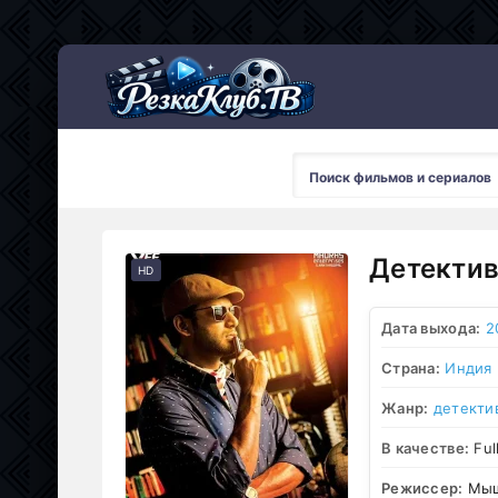
Мультсериалы
Детектив
HD
Дата выхода:
2
Страна:
Индия
Жанр:
детекти
В качестве:
Ful
Режиссер:
Мыш