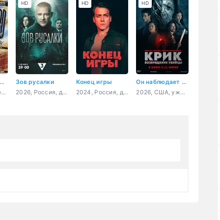
HD
HD
HD
ключения Форда Ферлейна
Зов русалки
Конец игры
Он наблюдает за тобой
1990, США, боевик, комедия, детектив, музыка, криминал
2026, Россия, детектив
2024, Россия, детектив, мелодрама
2026, США, ужасы, триллер