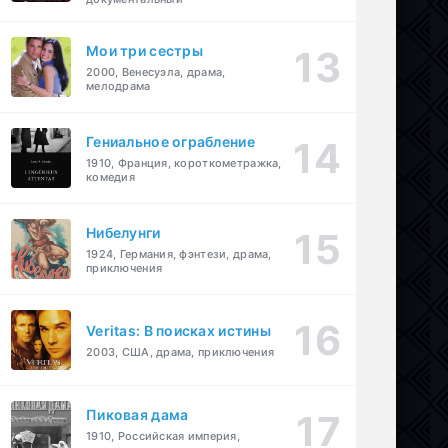
Мои три сестры
2000, Венесуэла, драма,
мелодрама
Гениальное ограбление
1910, Франция, короткометражка,
комедия
Нибелунги
1924, Германия, фэнтези, драма,
приключения
Veritas: В поисках истины
2003, США, драма, приключения
Пиковая дама
1910, Российская империя,