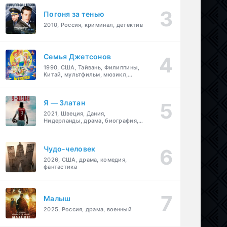
Погоня за тенью
2010, Россия, криминал, детектив
Семья Джетсонов
1990, США, Тайвань, Филиппины,
Китай, мультфильм, мюзикл,
фантастика, комедия, семейный
Я — Златан
2021, Швеция, Дания,
Нидерланды, драма, биография,
спорт
Чудо-человек
2026, США, драма, комедия,
фантастика
Малыш
2025, Россия, драма, военный