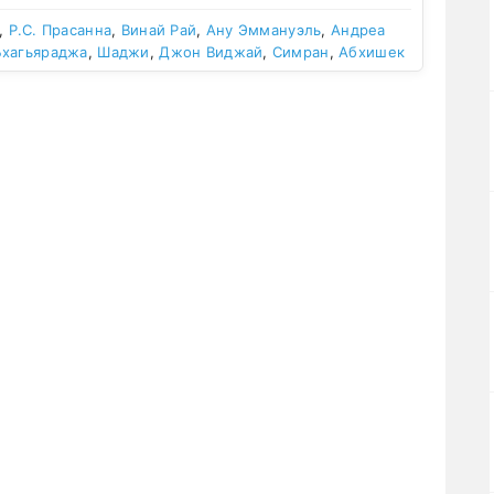
,
Р.С. Прасанна
,
Винай Рай
,
Ану Эммануэль
,
Андреа
Бхагьяраджа
,
Шаджи
,
Джон Виджай
,
Симран
,
Абхишек