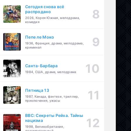
Сегодня снова всё
распродано
2026, Корея Южная, мелодрама,
комедия
Пепе ле Моко
1936, Франция, драма, мелодрама,
криминал
Санта-Барбара
1984, США, драма, мелодрама
Пятница 13
1987, Канада, фэнтези, триллер,
приключения, ужасы
BBC: Секреты Рейха. Тайны
нацизма
1998, Великобритания,
документальный