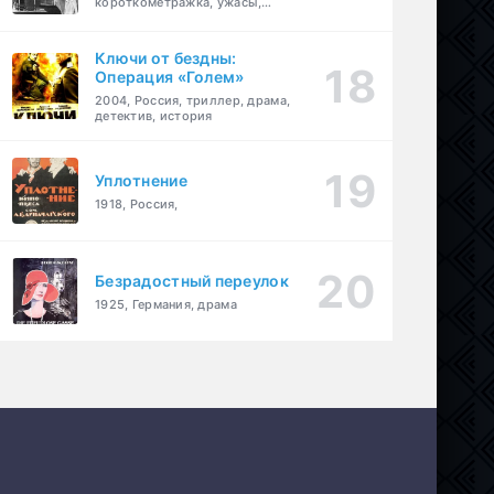
короткометражка, ужасы,
фэнтези, драма
Ключи от бездны:
Операция «Голем»
2004, Россия, триллер, драма,
детектив, история
Уплотнение
1918, Россия,
Безрадостный переулок
1925, Германия, драма