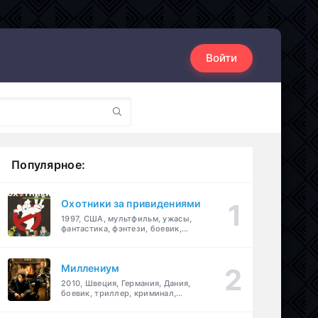
Войти
Популярное:
Охотники за привидениями
1997, США, мультфильм, ужасы,
фантастика, фэнтези, боевик,
комедия, приключения, семейный
Миллениум
2010, Швеция, Германия, Дания,
боевик, триллер, криминал,
детектив