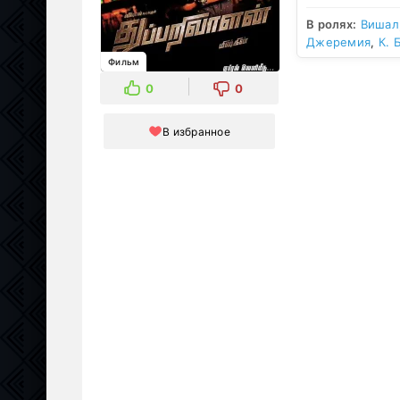
В ролях:
Вишал
Джеремия
,
К. 
Фильм
0
0
В избранное