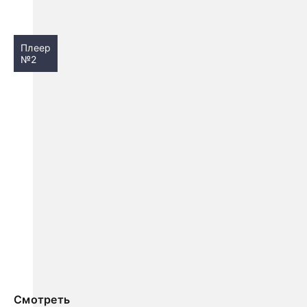
Плеер
№2
Смотреть