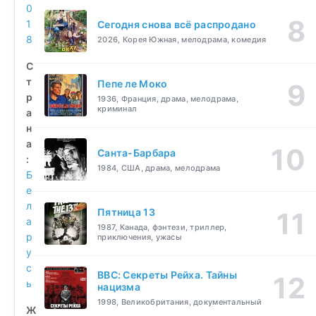
0
1
Сегодня снова всё распродано
8
2026, Корея Южная, мелодрама, комедия
С
т
Пепе ле Моко
р
1936, Франция, драма, мелодрама,
криминал
а
н
а
Санта-Барбара
:
1984, США, драма, мелодрама
Б
е
л
Пятница 13
а
1987, Канада, фэнтези, триллер,
р
приключения, ужасы
у
с
BBC: Секреты Рейха. Тайны
ь
нацизма
1998, Великобритания, документальный
Ж