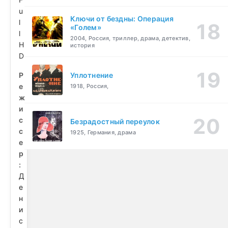
u
Ключи от бездны: Операция
l
«Голем»
l
2004, Россия, триллер, драма, детектив,
H
история
D
Р
Уплотнение
е
1918, Россия,
ж
и
с
Безрадостный переулок
с
1925, Германия, драма
е
р
:
Д
е
н
и
с