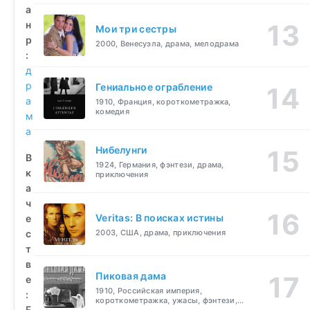
а
н
Мои три сестры
р
2000, Венесуэла, драма, мелодрама
:
д
р
Гениальное ограбление
а
1910, Франция, короткометражка,
комедия
м
а
Нибелунги
В
1924, Германия, фэнтези, драма,
к
приключения
а
ч
Veritas: В поисках истины
е
с
2003, США, драма, приключения
т
в
Пиковая дама
е
1910, Российская империя,
:
короткометражка, ужасы, фэнтези,
F
драма