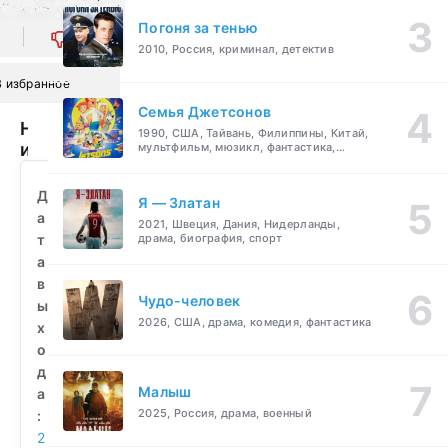
Погоня за тенью
0
2010, Россия, криминал, детектив
В избранное
Семья Джетсонов
Не
1990, США, Тайвань, Филиппины, Китай,
игра
мультфильм, мюзикл, фантастика,
комедия, семейный
(2018)
смотреть
Д
Я — Златан
бесплатно
а
2021, Швеция, Дания, Нидерланды,
т
драма, биография, спорт
а
в
Чудо-человек
ы
2026, США, драма, комедия, фантастика
х
о
д
Малыш
а
2025, Россия, драма, военный
:
2