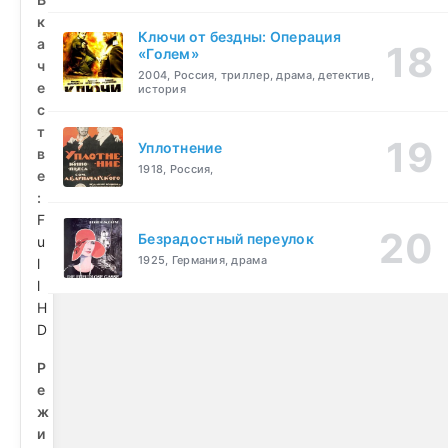
к
Ключи от бездны: Операция
а
«Голем»
ч
2004, Россия, триллер, драма, детектив,
е
история
с
т
Уплотнение
в
1918, Россия,
е
:
F
Безрадостный переулок
u
1925, Германия, драма
l
l
H
D
Р
е
ж
и