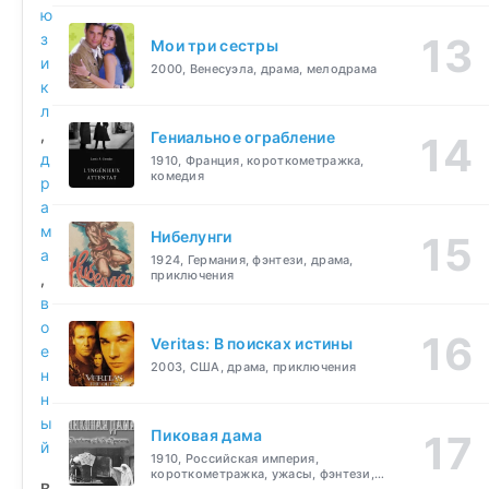
ю
з
Мои три сестры
и
2000, Венесуэла, драма, мелодрама
к
л
,
Гениальное ограбление
д
1910, Франция, короткометражка,
комедия
р
а
м
Нибелунги
а
1924, Германия, фэнтези, драма,
приключения
,
в
о
Veritas: В поисках истины
е
2003, США, драма, приключения
н
н
ы
Пиковая дама
й
1910, Российская империя,
короткометражка, ужасы, фэнтези,
В
драма