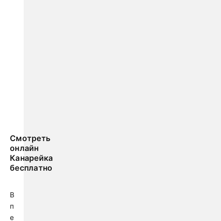
Смотреть
онлайн
Канарейка
бесплатно
В
п
е