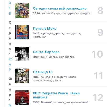
0
1
Сегодня снова всё распродано
8
2026, Корея Южная, мелодрама, комедия
С
т
Пепе ле Моко
р
1936, Франция, драма, мелодрама,
криминал
а
н
а
Санта-Барбара
:
1984, США, драма, мелодрама
Ю
А
Р
Пятница 13
1987, Канада, фэнтези, триллер,
Ж
приключения, ужасы
а
н
BBC: Секреты Рейха. Тайны
р
нацизма
:
1998, Великобритания, документальный
м