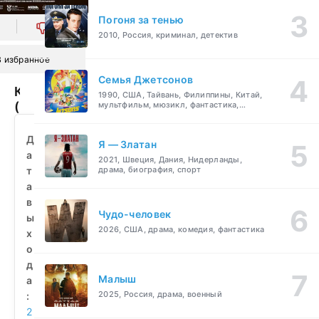
Погоня за тенью
0
2010, Россия, криминал, детектив
В избранное
Семья Джетсонов
Канарейка
1990, США, Тайвань, Филиппины, Китай,
(2018)
мультфильм, мюзикл, фантастика,
комедия, семейный
смотреть
бесплатно
Д
Я — Златан
а
2021, Швеция, Дания, Нидерланды,
т
драма, биография, спорт
а
в
Чудо-человек
ы
2026, США, драма, комедия, фантастика
х
о
д
Малыш
а
2025, Россия, драма, военный
:
2