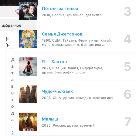
Погоня за тенью
0
2010, Россия, криминал, детектив
В избранное
Семья Джетсонов
Незнакомцы:
1990, США, Тайвань, Филиппины, Китай,
Жестокие
мультфильм, мюзикл, фантастика,
комедия, семейный
игры
(2018)
Д
Я — Златан
смотреть
а
2021, Швеция, Дания, Нидерланды,
бесплатно
т
драма, биография, спорт
а
в
Чудо-человек
ы
2026, США, драма, комедия, фантастика
х
о
д
Малыш
а
2025, Россия, драма, военный
:
2