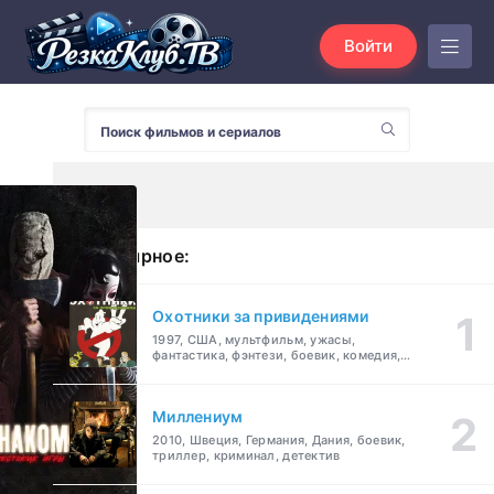
Войти
Популярное:
Охотники за привидениями
1997, США, мультфильм, ужасы,
фантастика, фэнтези, боевик, комедия,
приключения, семейный
Миллениум
2010, Швеция, Германия, Дания, боевик,
триллер, криминал, детектив