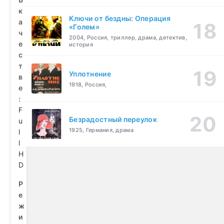
к
Ключи от бездны: Операция
а
«Голем»
ч
2004, Россия, триллер, драма, детектив,
е
история
с
т
Уплотнение
в
1918, Россия,
е
:
F
Безрадостный переулок
u
1925, Германия, драма
l
l
H
D
Р
е
ж
и