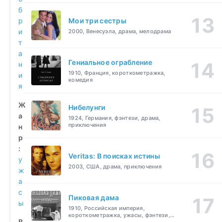
б
р
Мои три сестры
и
2000, Венесуэла, драма, мелодрама
т
а
Гениальное ограбление
н
1910, Франция, короткометражка,
и
комедия
я
Ж
Нибелунги
а
1924, Германия, фэнтези, драма,
приключения
н
р
:
Veritas: В поисках истины
у
2003, США, драма, приключения
ж
а
с
Пиковая дама
ы
1910, Российская империя,
короткометражка, ужасы, фэнтези,
В
драма