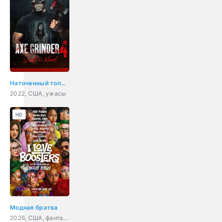
Наточенный топор 4: кровавые души
2022, США, ужасы
HD
Модная братва
2026, США, фантастика, комедия, приключения