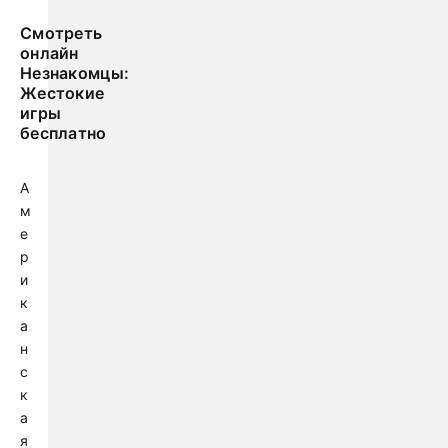
Смотреть
онлайн
Незнакомцы:
Жестокие
игры
бесплатно
А
м
е
р
и
к
а
н
с
к
а
я