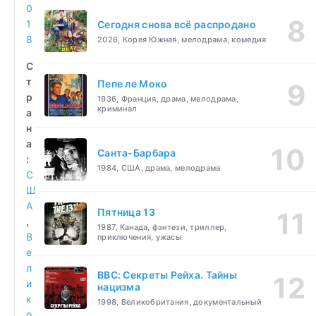
0
1
Сегодня снова всё распродано
8
2026, Корея Южная, мелодрама, комедия
С
т
Пепе ле Моко
р
1936, Франция, драма, мелодрама,
криминал
а
н
а
Санта-Барбара
:
1984, США, драма, мелодрама
С
Ш
А
Пятница 13
,
1987, Канада, фэнтези, триллер,
В
приключения, ужасы
е
л
BBC: Секреты Рейха. Тайны
и
нацизма
к
1998, Великобритания, документальный
о