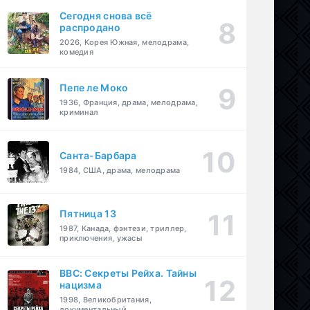
Сегодня снова всё
распродано
2026, Корея Южная, мелодрама,
комедия
Пепе ле Моко
1936, Франция, драма, мелодрама,
криминал
Санта-Барбара
1984, США, драма, мелодрама
Пятница 13
1987, Канада, фэнтези, триллер,
приключения, ужасы
BBC: Секреты Рейха. Тайны
нацизма
1998, Великобритания,
документальный