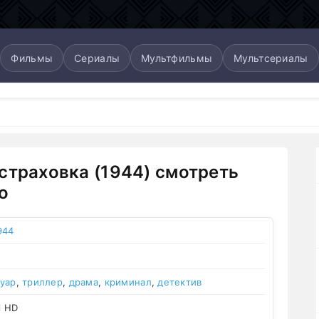
Фильмы
Сериалы
Мультфильмы
Мультсериалы
страховка (1944) смотреть
о
944
уар
,
триллер
,
драма
,
криминал
,
детектив
l HD