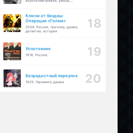
короткометражка, ужасы,
фэнтези, драма
Ключи от бездны:
Операция «Голем»
2004, Россия, триллер, драма,
детектив, история
Уплотнение
1918, Россия,
Безрадостный переулок
1925, Германия, драма