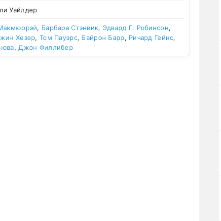
ли Уайлдер
Макмюррэй
,
Барбара Стэнвик
,
Эдвард Г. Робинсон
,
жин Хезер
,
Том Пауэрс
,
Байрон Барр
,
Ричард Гейнс
,
нова
,
Джон Филлибер