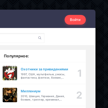
Войти
Популярное:
Охотники за привидениями
1997, США, мультфильм, ужасы,
фантастика, фэнтези, боевик,
комедия, приключения, семейный
Миллениум
2010, Швеция, Германия, Дания,
боевик, триллер, криминал,
детектив