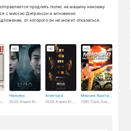
отправляется продлить полис на машину некоему
тся с миссис Дитрихсон и мгновенно
дложение, от которого он не может отказаться.
HD
HD
HD
Нонсенс
Агентура
Миссия: Быстрое убийство
1958, США, фильм-нуар, драма, криминал, биография
2025, Корея Южная, детектив, триллер, драма
2026, Корея Южная, триллер, боевик, криминал
1991, США, боевик, приключения