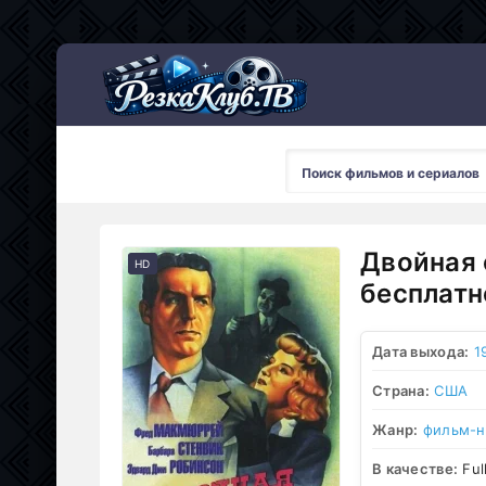
Мультсериалы
Двойная 
HD
бесплатн
Дата выхода:
1
Страна:
США
Жанр:
фильм-н
В качестве:
Ful