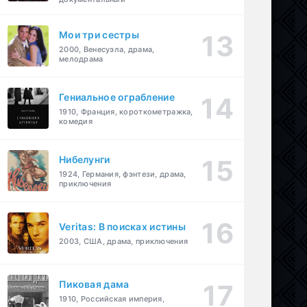
Мои три сестры
2000, Венесуэла, драма,
мелодрама
Гениальное ограбление
1910, Франция, короткометражка,
комедия
Нибелунги
1924, Германия, фэнтези, драма,
приключения
Veritas: В поисках истины
2003, США, драма, приключения
Пиковая дама
1910, Российская империя,