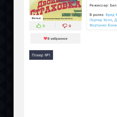
Режиссер:
Бил
В ролях:
Фред 
Фильм
Портер Холл
,
Д
Фортунио Бона
0
0
В избранное
Плеер №1