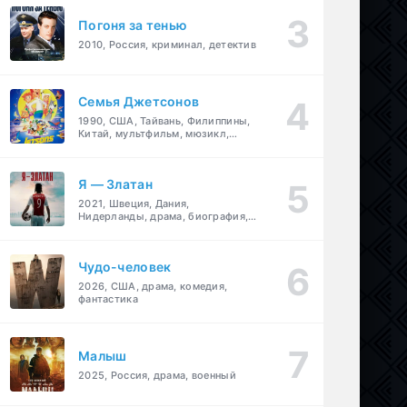
Погоня за тенью
2010, Россия, криминал, детектив
Семья Джетсонов
1990, США, Тайвань, Филиппины,
Китай, мультфильм, мюзикл,
фантастика, комедия, семейный
Я — Златан
2021, Швеция, Дания,
Нидерланды, драма, биография,
спорт
Чудо-человек
2026, США, драма, комедия,
фантастика
Малыш
2025, Россия, драма, военный