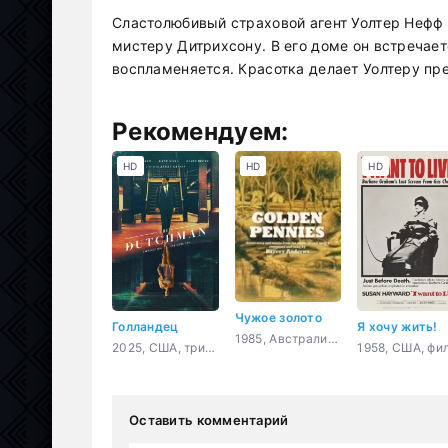
Сластолюбивый страховой агент Уолтер Нефф 
мистеру Дитрихсону. В его доме он встречае
воспламеняется. Красотка делает Уолтеру пре
Рекомендуем:
HD
HD
HD
Чужое золото
Голландец
Я хочу жить!
1985, Австралия, Великобритания, приключения, семейный
2025, США, триллер, драма
Оставить комментарий