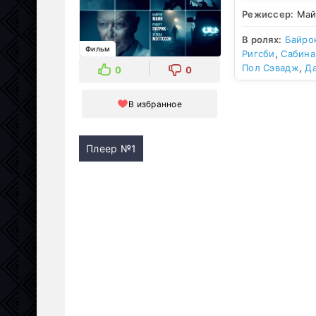
Режиссер:
Май
В ролях:
Байро
Фильм
Ригсби
,
Сабина
Пол Сэвадж
,
Д
0
0
В избранное
Плеер №1