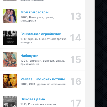
Мои три сестры
2000, Венесуэла, драма,
мелодрама
Гениальное ограбление
1910, Франция, короткометражка,
комедия
Нибелунги
1924, Германия, фэнтези, драма,
приключения
Veritas: В поисках истины
2003, США, драма, приключения
Пиковая дама
1910, Российская империя,