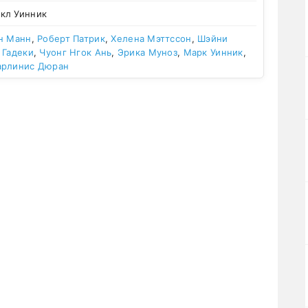
кл Уинник
н Манн
,
Роберт Патрик
,
Хелена Мэттссон
,
Шэйни
 Гадеки
,
Чуонг Нгок Ань
,
Эрика Муноз
,
Марк Уинник
,
арлинис Дюран