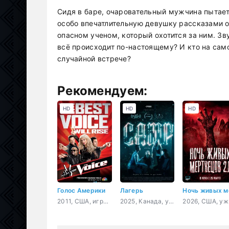
Сидя в баре, очаровательный мужчина пытает
особо впечатлительную девушку рассказами о
опасном ученом, который охотится за ним. Зву
всё происходит по-настоящему? И кто на само
случайной встрече?
Рекомендуем:
HD
HD
HD
Голос Америки
Лагерь
2011, США, игра, реальное ТВ, музыка
2025, Канада, ужасы
2