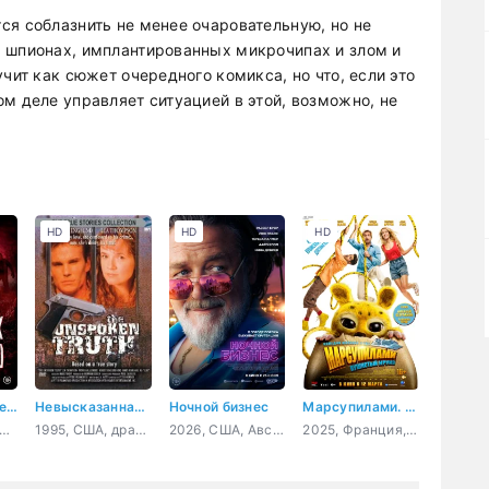
ся соблазнить не менее очаровательную, но не
 шпионах, имплантированных микрочипах и злом и
чит как сюжет очередного комикса, но что, если это
м деле управляет ситуацией в этой, возможно, не
HD
HD
HD
Ночь живых мертвецов 2.0
Невысказанная правда
Ночной бизнес
Марсупилами. Пушистый круиз
026, США, ужасы
1995, США, драма, криминал
2026, США, Австралия, боевик, триллер, комедия
2025, Франция, Бельгия, комедия, приключения, семейный