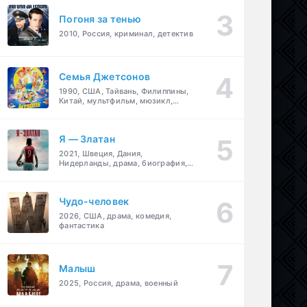
Погоня за тенью
2010, Россия, криминал, детектив
Семья Джетсонов
1990, США, Тайвань, Филиппины,
Китай, мультфильм, мюзикл,
фантастика, комедия, семейный
Я — Златан
2021, Швеция, Дания,
Нидерланды, драма, биография,
спорт
Чудо-человек
2026, США, драма, комедия,
фантастика
Малыш
2025, Россия, драма, военный