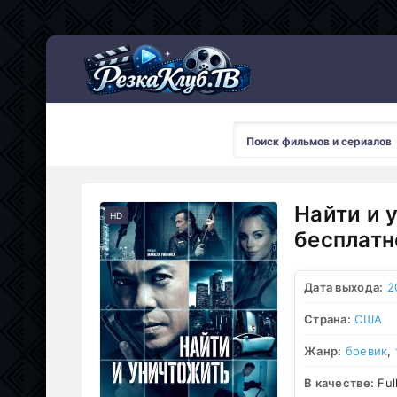
Мультсериалы
Найти и 
HD
бесплатн
Дата выхода:
2
Страна:
США
Жанр:
боевик
,
В качестве:
Ful