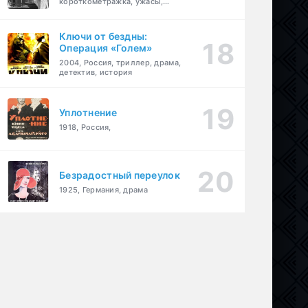
короткометражка, ужасы,
фэнтези, драма
Ключи от бездны:
Операция «Голем»
2004, Россия, триллер, драма,
детектив, история
Уплотнение
1918, Россия,
Безрадостный переулок
1925, Германия, драма