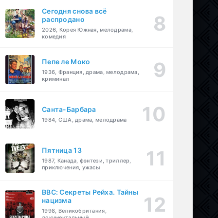
Сегодня снова всё
распродано
2026, Корея Южная, мелодрама,
комедия
Пепе ле Моко
1936, Франция, драма, мелодрама,
криминал
Санта-Барбара
1984, США, драма, мелодрама
Пятница 13
1987, Канада, фэнтези, триллер,
приключения, ужасы
BBC: Секреты Рейха. Тайны
нацизма
1998, Великобритания,
документальный