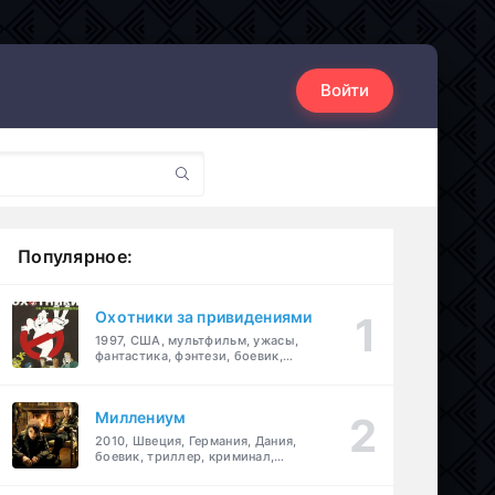
Войти
Популярное:
Охотники за привидениями
1997, США, мультфильм, ужасы,
фантастика, фэнтези, боевик,
комедия, приключения, семейный
Миллениум
2010, Швеция, Германия, Дания,
боевик, триллер, криминал,
детектив