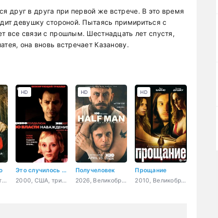
 друг в друга при первой же встрече. В это время
одит девушку стороной. Пытаясь примириться с
т все связи с прошлым. Шестнадцать лет спустя,
атея, она вновь встречает Казанову.
HD
HD
HD
о
Это случилось при свете дня
Получеловек
Прощание
2026, Россия, триллер, детектив, драма
2000, США, триллер, драма, мелодрама, детектив
2026, Великобритания, США, драма
2010, Великобритания, триллер, драма