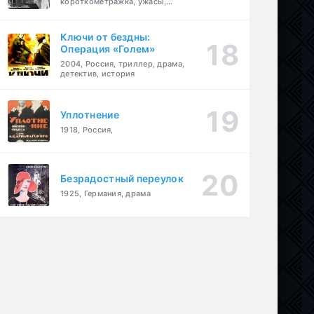
короткометражка, ужасы,
фэнтези, драма
Ключи от бездны:
Операция «Голем»
2004, Россия, триллер, драма,
детектив, история
Уплотнение
1918, Россия,
Безрадостный переулок
1925, Германия, драма