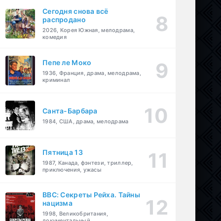
Сегодня снова всё
распродано
2026, Корея Южная, мелодрама,
комедия
Пепе ле Моко
1936, Франция, драма, мелодрама,
криминал
Санта-Барбара
1984, США, драма, мелодрама
Пятница 13
1987, Канада, фэнтези, триллер,
приключения, ужасы
BBC: Секреты Рейха. Тайны
нацизма
1998, Великобритания,
документальный