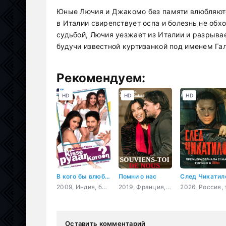
Юные Лючия и Джакомо без памяти влюбляются
в Италии свирепствует оспа и болезнь не обх
судьбой, Лючия уезжает из Италии и разрывае
будучи известной куртизанкой под именем Гал
Рекомендуем:
HD
HD
HD
В кого бы влюбиться?
Помни о нас
След Чикатил
2009, Индия, боевик, драма, мелодрама, комедия, криминал
2019, Франция, драма
Оставить комментарий