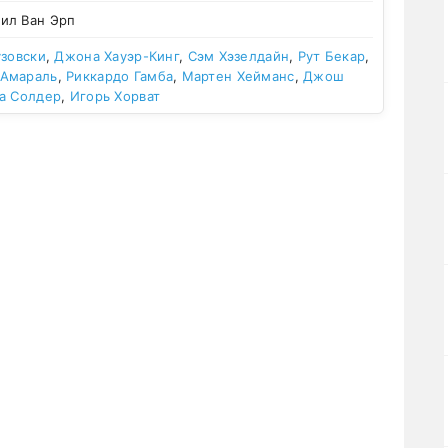
ил Ван Эрп
узовски
,
Джона Хауэр-Кинг
,
Сэм Хэзелдайн
,
Рут Бекар
,
 Амараль
,
Риккардо Гамба
,
Мартен Хейманс
,
Джош
а Солдер
,
Игорь Хорват