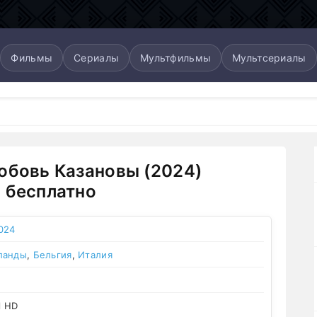
Фильмы
Сериалы
Мультфильмы
Мультсериалы
юбовь Казановы (2024)
 бесплатно
024
ланды
,
Бельгия
,
Италия
l HD