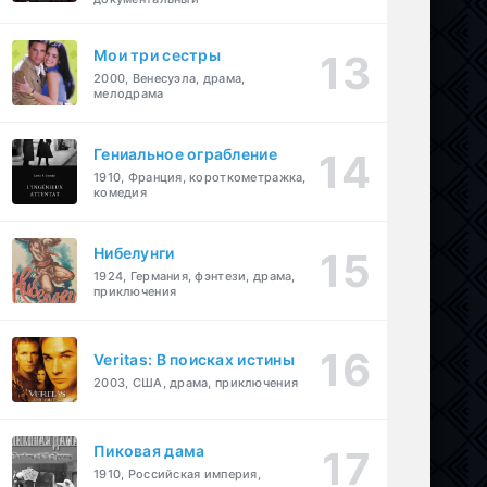
Мои три сестры
2000, Венесуэла, драма,
мелодрама
Гениальное ограбление
1910, Франция, короткометражка,
комедия
Нибелунги
1924, Германия, фэнтези, драма,
приключения
Veritas: В поисках истины
2003, США, драма, приключения
Пиковая дама
1910, Российская империя,