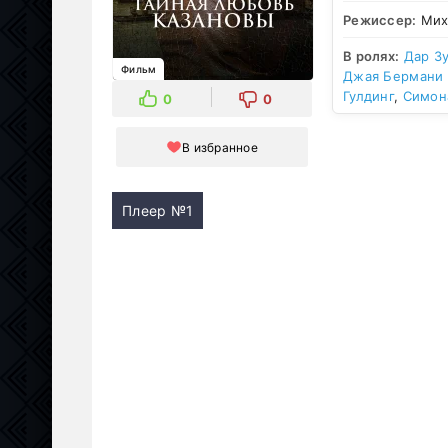
Режиссер:
Мих
В ролях:
Дар З
Фильм
Джая Бермани
Гулдинг
,
Симон
0
0
В избранное
Плеер №1