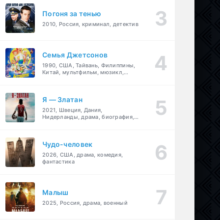
Погоня за тенью
2010, Россия, криминал, детектив
Семья Джетсонов
1990, США, Тайвань, Филиппины,
Китай, мультфильм, мюзикл,
фантастика, комедия, семейный
Я — Златан
2021, Швеция, Дания,
Нидерланды, драма, биография,
спорт
Чудо-человек
2026, США, драма, комедия,
фантастика
Малыш
2025, Россия, драма, военный