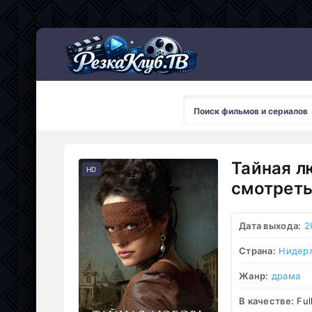
Мультсериалы
Тайная л
HD
смотреть
Дата выхода:
2
Страна:
Нидер
Жанр:
драма
В качестве:
Ful