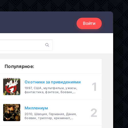
Войти
Популярное:
Охотники за привидениями
1997, США, мультфильм, ужасы,
фантастика, фэнтези, боевик,
комедия, приключения, семейный
Миллениум
2010, Швеция, Германия, Дания,
боевик, триллер, криминал,
детектив