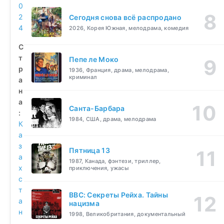
0
2
Сегодня снова всё распродано
4
2026, Корея Южная, мелодрама, комедия
С
т
Пепе ле Моко
р
1936, Франция, драма, мелодрама,
криминал
а
н
а
Санта-Барбара
:
1984, США, драма, мелодрама
К
а
з
Пятница 13
а
1987, Канада, фэнтези, триллер,
х
приключения, ужасы
с
т
BBC: Секреты Рейха. Тайны
а
нацизма
н
1998, Великобритания, документальный