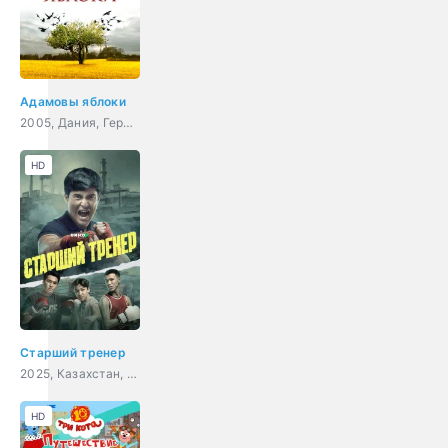
Адамовы яблоки
2005, Дания, Германия, драма, комедия, криминал
HD
Старший тренер
2025, Казахстан, драма, спорт, криминал
HD