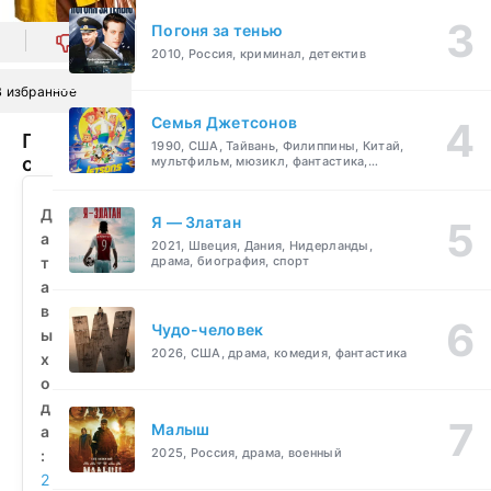
Погоня за тенью
0
2010, Россия, криминал, детектив
В избранное
Семья Джетсонов
Про
1990, США, Тайвань, Филиппины, Китай,
секс
мультфильм, мюзикл, фантастика,
комедия, семейный
спроси
у
Д
Я — Златан
мамы
а
2021, Швеция, Дания, Нидерланды,
(2024)
т
драма, биография, спорт
смотреть
а
бесплатно
в
Чудо-человек
ы
2026, США, драма, комедия, фантастика
х
о
д
Малыш
а
2025, Россия, драма, военный
:
2