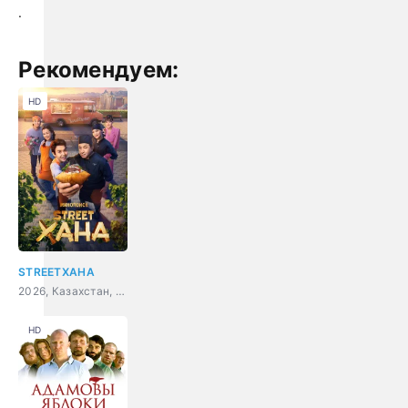
.
Рекомендуем:
HD
STREETХАНА
2026, Казахстан, комедия
HD