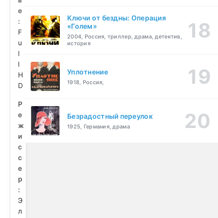
е
Ключи от бездны: Операция
:
«Голем»
F
2004, Россия, триллер, драма, детектив,
u
история
l
l
Уплотнение
H
1918, Россия,
D
Р
е
Безрадостный переулок
ж
1925, Германия, драма
и
с
с
е
р
:
Э
л