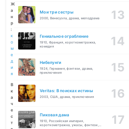
Ж
а
Мои три сестры
н
2000, Венесуэла, драма, мелодрама
р
:
к
Гениальное ограбление
о
1910, Франция, короткометражка,
комедия
м
е
д
Нибелунги
и
1924, Германия, фэнтези, драма,
приключения
я
В
Veritas: В поисках истины
к
а
2003, США, драма, приключения
ч
е
Пиковая дама
с
1910, Российская империя,
т
короткометражка, ужасы, фэнтези,
в
драма