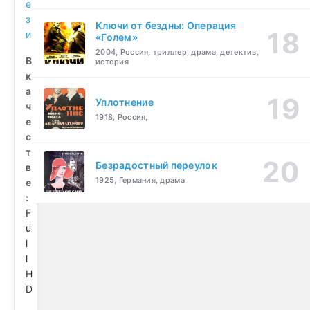
е
з
Ключи от бездны: Операция
и
«Голем»
2004, Россия, триллер, драма, детектив,
В
история
к
а
Уплотнение
ч
1918, Россия,
е
с
т
Безрадостный переулок
в
1925, Германия, драма
е
:
F
u
l
l
H
D