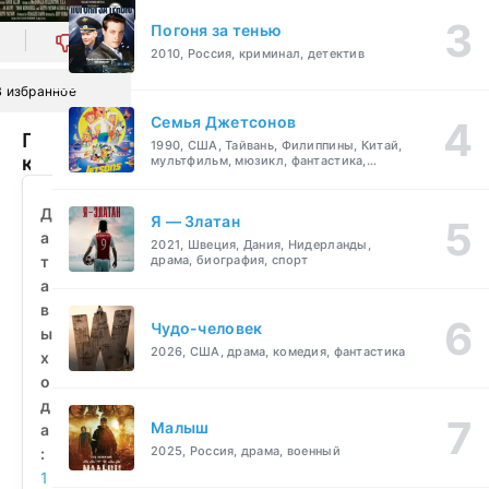
Погоня за тенью
0
2010, Россия, криминал, детектив
В избранное
Семья Джетсонов
Повелитель
1990, США, Тайвань, Филиппины, Китай,
кукол
мультфильм, мюзикл, фантастика,
комедия, семейный
5:
Последняя
Д
Я — Златан
глава
а
2021, Швеция, Дания, Нидерланды,
(1994)
т
драма, биография, спорт
смотреть
а
бесплатно
в
Чудо-человек
ы
2026, США, драма, комедия, фантастика
х
о
д
Малыш
а
2025, Россия, драма, военный
:
1