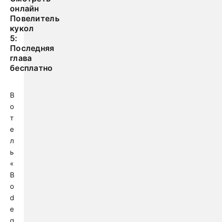
онлайн
Повелитель
кукол
5:
Последняя
глава
бесплатно
В
о
т
е
л
ь
«
B
o
d
e
g