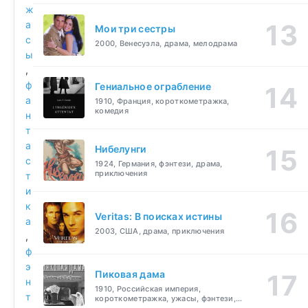
ж
а
Мои три сестры
с
2000, Венесуэла, драма, мелодрама
ы
,
ф
Гениальное ограбление
а
1910, Франция, короткометражка,
комедия
н
т
а
Нибелунги
с
1924, Германия, фэнтези, драма,
приключения
т
и
к
Veritas: В поисках истины
а
2003, США, драма, приключения
,
ф
э
Пиковая дама
н
1910, Российская империя,
т
короткометражка, ужасы, фэнтези,
драма