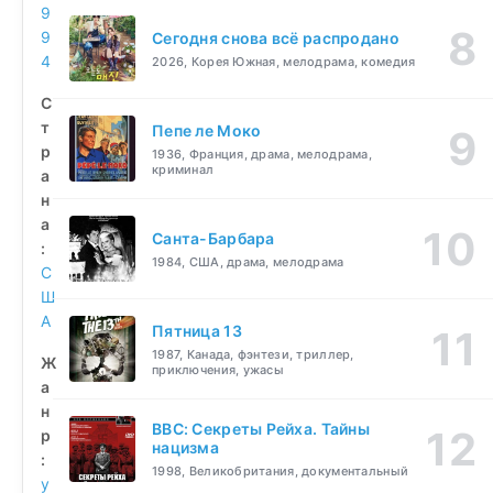
9
9
Сегодня снова всё распродано
4
2026, Корея Южная, мелодрама, комедия
С
т
Пепе ле Моко
р
1936, Франция, драма, мелодрама,
криминал
а
н
а
Санта-Барбара
:
1984, США, драма, мелодрама
С
Ш
А
Пятница 13
1987, Канада, фэнтези, триллер,
Ж
приключения, ужасы
а
н
BBC: Секреты Рейха. Тайны
р
нацизма
:
1998, Великобритания, документальный
у