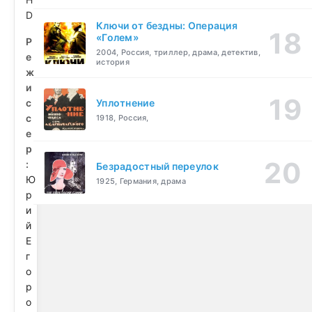
D
Ключи от бездны: Операция
«Голем»
Р
2004, Россия, триллер, драма, детектив,
е
история
ж
и
с
Уплотнение
с
1918, Россия,
е
р
:
Безрадостный переулок
Ю
1925, Германия, драма
р
и
й
Е
г
о
р
о