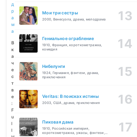
д
р
Мои три сестры
а
2000, Венесуэла, драма, мелодрама
м
а
Гениальное ограбление
В
1910, Франция, короткометражка,
к
комедия
а
ч
Нибелунги
е
1924, Германия, фэнтези, драма,
с
приключения
т
в
Veritas: В поисках истины
е
:
2003, США, драма, приключения
F
u
Пиковая дама
l
1910, Российская империя,
l
короткометражка, ужасы, фэнтези,
H
драма