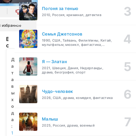
Погоня за тенью
0
2010, Россия, криминал, детектив
В избранное
Семья Джетсонов
Ветер
1990, США, Тайвань, Филиппины, Китай,
странствий
мультфильм, мюзикл, фантастика,
комедия, семейный
(1978)
смотреть
Д
Я — Златан
бесплатно
а
2021, Швеция, Дания, Нидерланды,
т
драма, биография, спорт
а
в
Чудо-человек
ы
2026, США, драма, комедия, фантастика
х
о
д
Малыш
а
2025, Россия, драма, военный
:
1