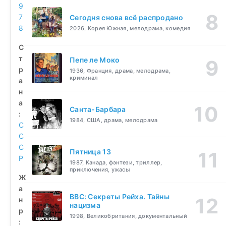
9
7
Сегодня снова всё распродано
8
2026, Корея Южная, мелодрама, комедия
С
т
Пепе ле Моко
р
1936, Франция, драма, мелодрама,
криминал
а
н
а
Санта-Барбара
:
1984, США, драма, мелодрама
С
С
С
Пятница 13
Р
1987, Канада, фэнтези, триллер,
приключения, ужасы
Ж
а
BBC: Секреты Рейха. Тайны
н
нацизма
р
1998, Великобритания, документальный
: