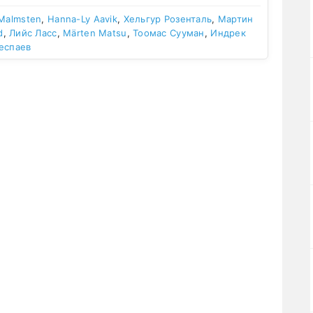
 Malmsten
,
Hanna-Ly Aavik
,
Хельгур Розенталь
,
Мартин
d
,
Лийс Ласс
,
Märten Matsu
,
Тоомас Сууман
,
Индрек
еспаев