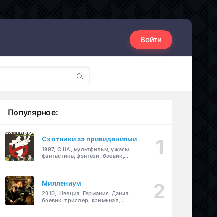
Войти
Популярное:
Охотники за привидениями
1997, США, мультфильм, ужасы,
фантастика, фэнтези, боевик,
комедия, приключения, семейный
Миллениум
2010, Швеция, Германия, Дания,
боевик, триллер, криминал,
детектив