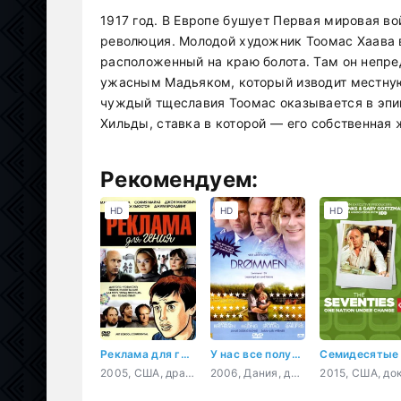
1917 год. В Европе бушует Первая мировая во
революция. Молодой художник Тоомас Хаава 
расположенный на краю болота. Там он непре
ужасным Мадьяком, который изводит местную
чуждый тщеславия Тоомас оказывается в эпи
Хильды, ставка в которой — его собственная 
Рекомендуем:
HD
HD
HD
Реклама для гения
У нас все получится
Семидесятые
2005, США, драма, мелодрама, комедия
2006, Дания, драма, семейный