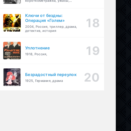
короткометражка, ужасы,
фэнтези, драма
Ключи от бездны:
Операция «Голем»
2004, Россия, триллер, драма,
детектив, история
Уплотнение
1918, Россия,
Безрадостный переулок
1925, Германия, драма