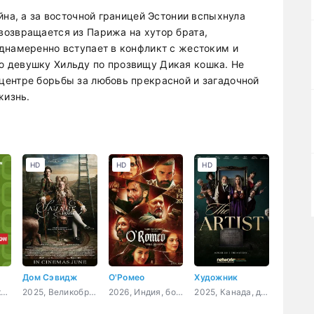
йна, а за восточной границей Эстонии вспыхнула
возвращается из Парижа на хутор брата,
днамеренно вступает в конфликт с жестоким и
 девушку Хильду по прозвищу Дикая кошка. Не
центре борьбы за любовь прекрасной и загадочной
жизнь.
HD
HD
HD
Дом Сэвидж
О'Ромео
Художник
2015, США, документальный, история
2025, Великобритания, драма, комедия
2026, Индия, боевик, драма, мелодрама, криминал, триллер
2025, Канада, детектив