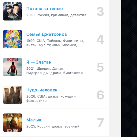
Погоня за тенью
2010, Россия, криминал, детектив
Семья Джетсонов
1990, США, Тайвань, Филиппины,
Китай, мультфильм, мюзикл,
фантастика, комедия, семейный
Я — Златан
2021, Швеция, Дания,
Нидерланды, драма, биография,
спорт
Чудо-человек
2026, США, драма, комедия,
фантастика
Малыш
2025, Россия, драма, военный