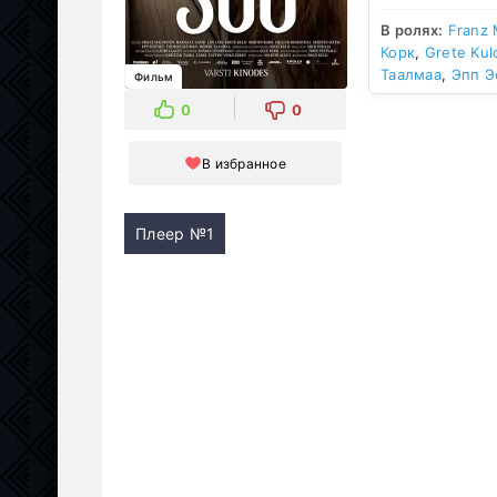
В ролях:
Franz
Корк
,
Grete Kul
Таалмаа
,
Эпп Э
Фильм
0
0
В избранное
Плеер №1