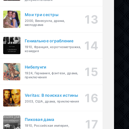
Мои три сестры
2000, Венесуэла, драма,
мелодрама
Гениальное ограбление
1910, Франция, короткометражка,
комедия
Нибелунги
1924, Германия, фэнтези, драма,
приключения
Veritas: В поисках истины
2003, США, драма, приключения
Пиковая дама
1910, Российская империя,