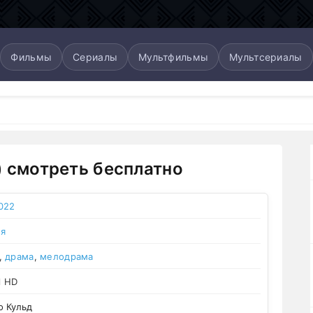
Фильмы
Сериалы
Мультфильмы
Мультсериалы
) смотреть бесплатно
022
ия
,
драма
,
мелодрама
l HD
 Кульд