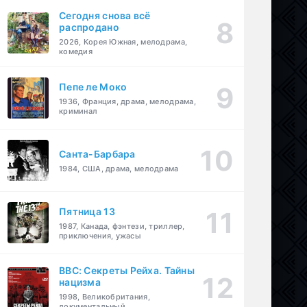
Сегодня снова всё
распродано
2026, Корея Южная, мелодрама,
комедия
Пепе ле Моко
1936, Франция, драма, мелодрама,
криминал
Санта-Барбара
1984, США, драма, мелодрама
Пятница 13
1987, Канада, фэнтези, триллер,
приключения, ужасы
BBC: Секреты Рейха. Тайны
нацизма
1998, Великобритания,
документальный