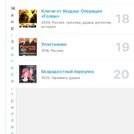
Ж
Ключи от бездны: Операция
а
«Голем»
н
2004, Россия, триллер, драма, детектив,
история
р
:
ф
Уплотнение
э
1918, Россия,
н
т
е
Безрадостный переулок
з
1925, Германия, драма
и
,
т
р
и
л
л
е
р