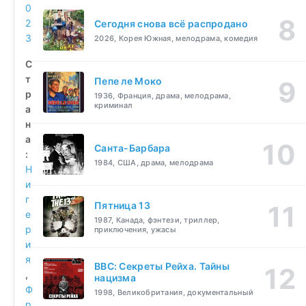
0
2
Сегодня снова всё распродано
3
2026, Корея Южная, мелодрама, комедия
С
т
Пепе ле Моко
р
1936, Франция, драма, мелодрама,
криминал
а
н
а
Санта-Барбара
:
1984, США, драма, мелодрама
Н
и
г
Пятница 13
е
1987, Канада, фэнтези, триллер,
р
приключения, ужасы
и
я
BBC: Секреты Рейха. Тайны
,
нацизма
Ф
1998, Великобритания, документальный
р