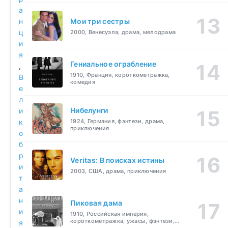
а
н
Мои три сестры
ц
2000, Венесуэла, драма, мелодрама
и
я
Гениальное ограбление
,
1910, Франция, короткометражка,
В
комедия
е
л
Нибелунги
и
к
1924, Германия, фэнтези, драма,
приключения
о
б
р
Veritas: В поисках истины
и
2003, США, драма, приключения
т
а
н
Пиковая дама
и
1910, Российская империя,
короткометражка, ужасы, фэнтези,
я
драма