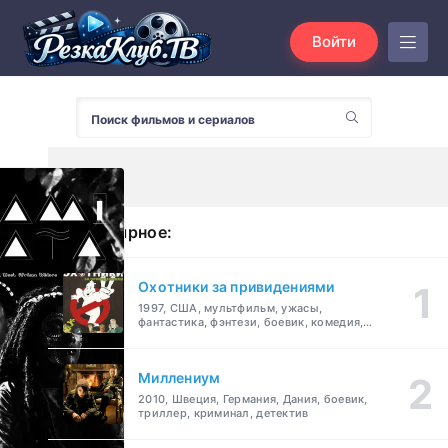
Войти
Популярное:
Охотники за привидениями
1997, США, мультфильм, ужасы,
фантастика, фэнтези, боевик, комедия,
приключения, семейный
Миллениум
2010, Швеция, Германия, Дания, боевик,
триллер, криминал, детектив