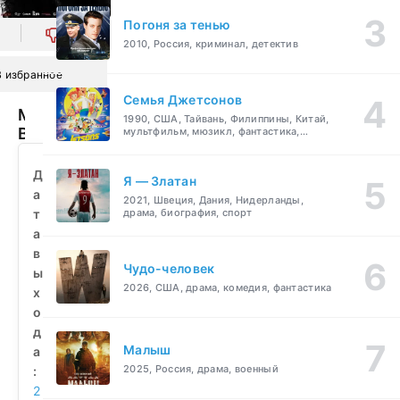
Погоня за тенью
0
2010, Россия, криминал, детектив
В избранное
Семья Джетсонов
Мами
1990, США, Тайвань, Филиппины, Китай,
Вата
мультфильм, мюзикл, фантастика,
комедия, семейный
(2023)
смотреть
Д
Я — Златан
бесплатно
а
2021, Швеция, Дания, Нидерланды,
т
драма, биография, спорт
а
в
Чудо-человек
ы
2026, США, драма, комедия, фантастика
х
о
д
Малыш
а
2025, Россия, драма, военный
:
2