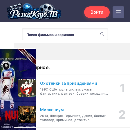
Войти
Популярное:
Охотники за привидениями
1997, США, мультфильм, ужасы,
фантастика, фэнтези, боевик, комедия,
приключения, семейный
Миллениум
2010, Швеция, Германия, Дания, боевик,
триллер, криминал, детектив