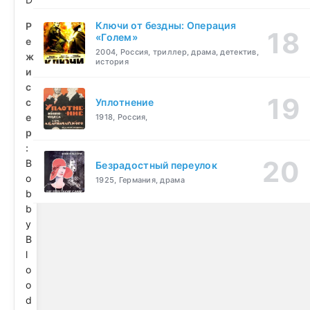
Ключи от бездны: Операция
Р
«Голем»
е
2004, Россия, триллер, драма, детектив,
ж
история
и
с
с
Уплотнение
е
1918, Россия,
р
:
B
Безрадостный переулок
o
1925, Германия, драма
b
b
y
B
l
o
o
d