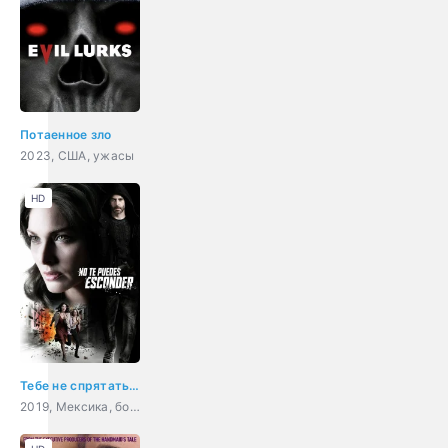
Потаенное зло
2023, США, ужасы
HD
Тебе не спрятаться
2019, Мексика, боевик, криминал