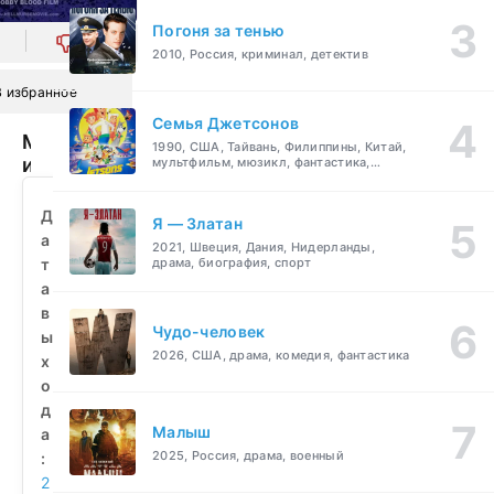
Погоня за тенью
0
2010, Россия, криминал, детектив
В избранное
Семья Джетсонов
Медсестра
1990, США, Тайвань, Филиппины, Китай,
из
мультфильм, мюзикл, фантастика,
комедия, семейный
ада
(2019)
Д
Я — Златан
смотреть
а
2021, Швеция, Дания, Нидерланды,
бесплатно
т
драма, биография, спорт
а
в
Чудо-человек
ы
2026, США, драма, комедия, фантастика
х
о
д
Малыш
а
2025, Россия, драма, военный
:
2