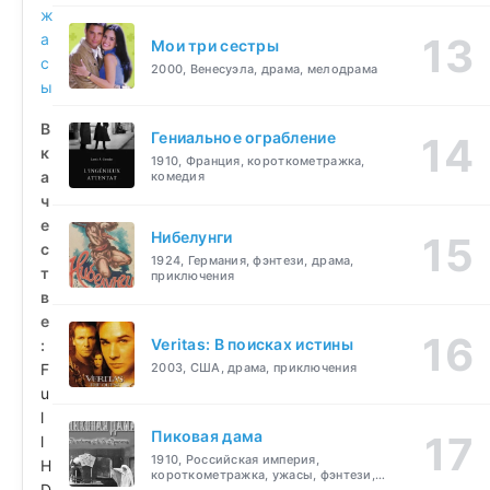
ж
а
Мои три сестры
с
2000, Венесуэла, драма, мелодрама
ы
В
Гениальное ограбление
к
1910, Франция, короткометражка,
а
комедия
ч
е
Нибелунги
с
1924, Германия, фэнтези, драма,
т
приключения
в
е
Veritas: В поисках истины
:
F
2003, США, драма, приключения
u
l
Пиковая дама
l
1910, Российская империя,
H
короткометражка, ужасы, фэнтези,
D
драма