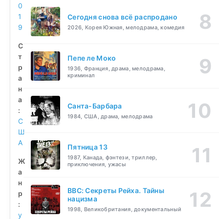
0
1
Сегодня снова всё распродано
9
2026, Корея Южная, мелодрама, комедия
С
т
Пепе ле Моко
р
1936, Франция, драма, мелодрама,
криминал
а
н
а
Санта-Барбара
:
1984, США, драма, мелодрама
С
Ш
А
Пятница 13
1987, Канада, фэнтези, триллер,
Ж
приключения, ужасы
а
н
BBC: Секреты Рейха. Тайны
р
нацизма
:
1998, Великобритания, документальный
у