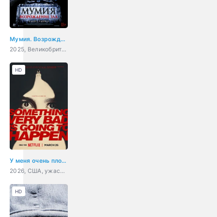
Мумия. Возрождение зла
2025, Великобритания, ужасы
HD
У меня очень плохое предчувствие
2026, США, ужасы, драма
HD