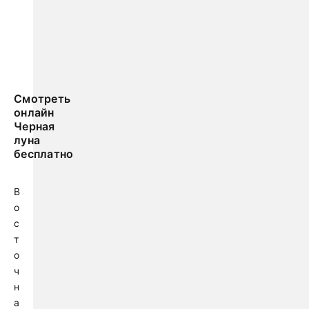
Смотреть
онлайн
Черная
луна
бесплатно
В
о
с
т
о
ч
н
а