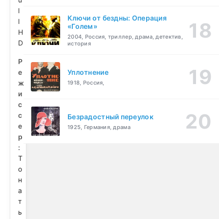
l
Ключи от бездны: Операция
l
«Голем»
H
2004, Россия, триллер, драма, детектив,
D
история
Р
е
Уплотнение
ж
1918, Россия,
и
с
с
Безрадостный переулок
е
1925, Германия, драма
р
:
Т
о
н
а
т
ь