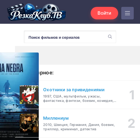
Войти
Популярное:
Охотники за привидениями
1997, США, мультфильм, ужасы,
фантастика, фэнтези, боевик, комедия,
приключения, семейный
Миллениум
2010, Швеция, Германия, Дания, боевик,
триллер, криминал, детектив