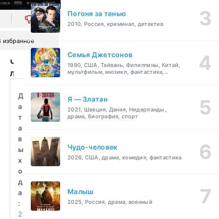
Погоня за тенью
0
2010, Россия, криминал, детектив
В избранное
Семья Джетсонов
Черная
1990, США, Тайвань, Филиппины, Китай,
луна
мультфильм, мюзикл, фантастика,
комедия, семейный
(2022)
смотреть
Д
Я — Златан
бесплатно
а
2021, Швеция, Дания, Нидерланды,
т
драма, биография, спорт
а
в
Чудо-человек
ы
2026, США, драма, комедия, фантастика
х
о
д
Малыш
а
2025, Россия, драма, военный
:
2