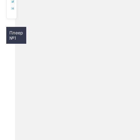
и
н
Плеер
№1