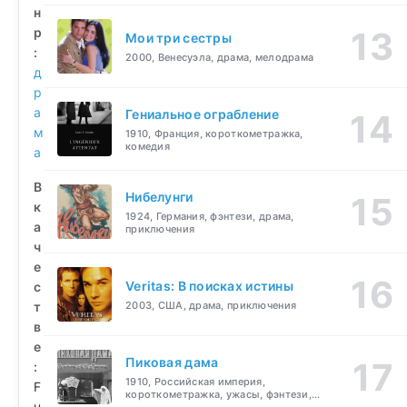
н
р
Мои три сестры
:
2000, Венесуэла, драма, мелодрама
д
р
а
Гениальное ограбление
м
1910, Франция, короткометражка,
комедия
а
В
Нибелунги
к
1924, Германия, фэнтези, драма,
а
приключения
ч
е
Veritas: В поисках истины
с
т
2003, США, драма, приключения
в
е
Пиковая дама
:
1910, Российская империя,
F
короткометражка, ужасы, фэнтези,
u
драма