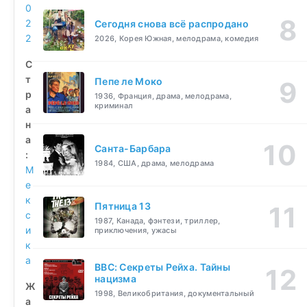
0
2
Сегодня снова всё распродано
2
2026, Корея Южная, мелодрама, комедия
С
т
Пепе ле Моко
р
1936, Франция, драма, мелодрама,
криминал
а
н
а
Санта-Барбара
:
1984, США, драма, мелодрама
М
е
к
Пятница 13
с
1987, Канада, фэнтези, триллер,
и
приключения, ужасы
к
а
BBC: Секреты Рейха. Тайны
нацизма
Ж
1998, Великобритания, документальный
а