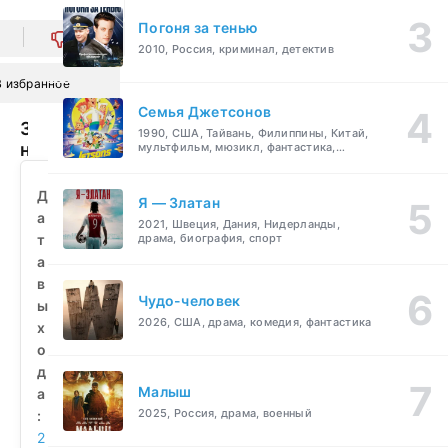
Погоня за тенью
0
2010, Россия, криминал, детектив
В избранное
Семья Джетсонов
Зло
1990, США, Тайвань, Филиппины, Китай,
не
мультфильм, мюзикл, фантастика,
комедия, семейный
существует
(2023)
Д
Я — Златан
смотреть
а
2021, Швеция, Дания, Нидерланды,
бесплатно
т
драма, биография, спорт
а
в
Чудо-человек
ы
2026, США, драма, комедия, фантастика
х
о
д
Малыш
а
2025, Россия, драма, военный
:
2