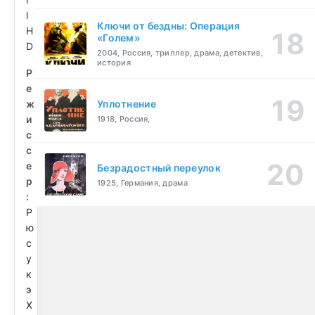
l
Ключи от бездны: Операция
H
«Голем»
D
2004, Россия, триллер, драма, детектив,
история
Р
е
ж
Уплотнение
и
1918, Россия,
с
с
е
Безрадостный переулок
р
1925, Германия, драма
:
Р
ю
с
у
к
э
Х