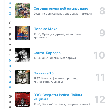
0
2
Сегодня снова всё распродано
3
2026, Корея Южная, мелодрама, комедия
С
т
Пепе ле Моко
р
1936, Франция, драма, мелодрама,
криминал
а
н
а
Санта-Барбара
:
1984, США, драма, мелодрама
Я
п
о
Пятница 13
н
1987, Канада, фэнтези, триллер,
и
приключения, ужасы
я
BBC: Секреты Рейха. Тайны
Ж
нацизма
а
1998, Великобритания, документальный
н