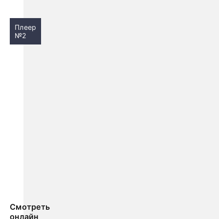
Плеер
№2
Смотреть
онлайн