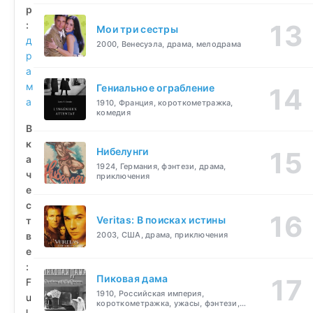
р
:
Мои три сестры
д
2000, Венесуэла, драма, мелодрама
р
а
м
Гениальное ограбление
а
1910, Франция, короткометражка,
комедия
В
к
Нибелунги
а
1924, Германия, фэнтези, драма,
ч
приключения
е
с
Veritas: В поисках истины
т
в
2003, США, драма, приключения
е
:
Пиковая дама
F
1910, Российская империя,
u
короткометражка, ужасы, фэнтези,
l
драма