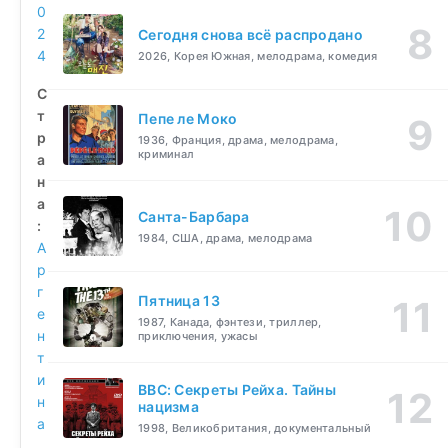
0
2
Сегодня снова всё распродано
4
2026, Корея Южная, мелодрама, комедия
С
т
Пепе ле Моко
р
1936, Франция, драма, мелодрама,
криминал
а
н
а
Санта-Барбара
:
1984, США, драма, мелодрама
А
р
г
Пятница 13
е
1987, Канада, фэнтези, триллер,
н
приключения, ужасы
т
и
BBC: Секреты Рейха. Тайны
н
нацизма
а
1998, Великобритания, документальный