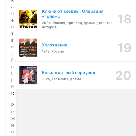
а
Ключи от бездны: Операция
ч
«Голем»
е
2004, Россия, триллер, драма, детектив,
с
история
т
в
Уплотнение
е
1918, Россия,
:
F
u
Безрадостный переулок
l
1925, Германия, драма
l
H
D
Р
е
ж
и
с