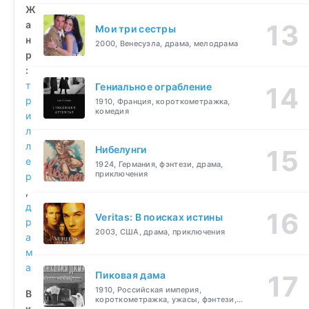
Ж
а
Мои три сестры
н
2000, Венесуэла, драма, мелодрама
р
:
т
Гениальное ограбление
р
1910, Франция, короткометражка,
комедия
и
л
л
Нибелунги
е
1924, Германия, фэнтези, драма,
приключения
р
,
д
Veritas: В поисках истины
р
2003, США, драма, приключения
а
м
а
Пиковая дама
1910, Российская империя,
В
короткометражка, ужасы, фэнтези,
к
драма