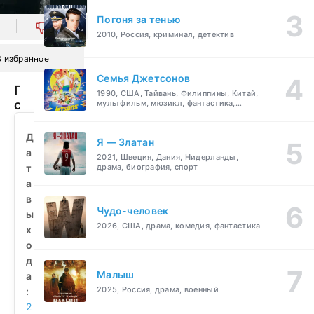
Погоня за тенью
0
2010, Россия, криминал, детектив
В избранное
Семья Джетсонов
Покойся
1990, США, Тайвань, Филиппины, Китай,
с
мультфильм, мюзикл, фантастика,
комедия, семейный
миром
(2024)
Д
Я — Златан
смотреть
а
2021, Швеция, Дания, Нидерланды,
бесплатно
т
драма, биография, спорт
а
в
Чудо-человек
ы
2026, США, драма, комедия, фантастика
х
о
д
Малыш
а
2025, Россия, драма, военный
:
2