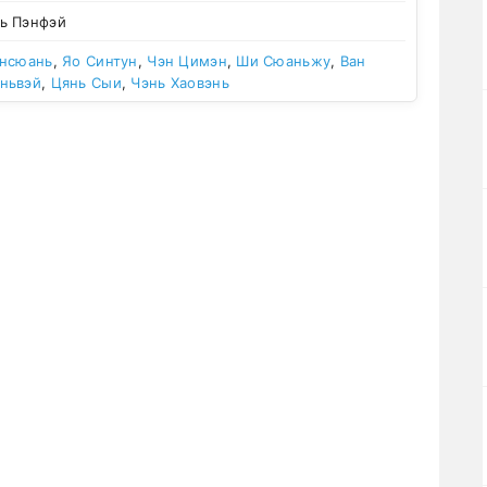
ь Пэнфэй
нсюань
,
Яо Синтун
,
Чэн Цимэн
,
Ши Сюаньжу
,
Ван
ньвэй
,
Цянь Сыи
,
Чэнь Хаовэнь