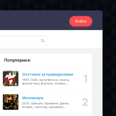
Войти
Популярное:
Охотники за привидениями
1997, США, мультфильм, ужасы,
фантастика, фэнтези, боевик,
комедия, приключения, семейный
Миллениум
2010, Швеция, Германия, Дания,
боевик, триллер, криминал,
детектив