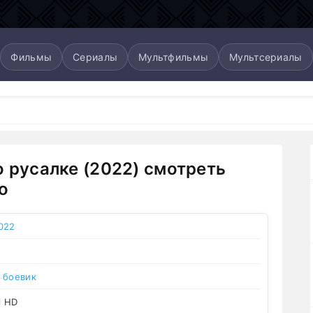
Фильмы
Сериалы
Мультфильмы
Мультсериалы
о русалке (2022) смотреть
о
022
,
боевик
l HD