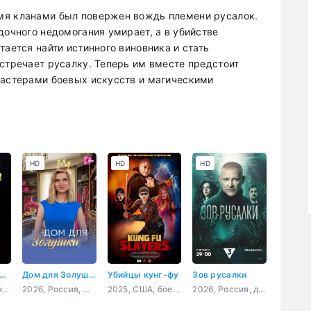
мя кланами был повержен вождь племени русалок.
дочного недомогания умирает, а в убийстве
тается найти истинного виновника и стать
встречает русалку. Теперь им вместе предстоит
мастерами боевых искусств и магическими
HD
HD
HD
тоящая чёрная пантера
Дом для Золушки
Убийцы кунг-фу
Зов русалки
2020, США, документальный, короткометражка
2026, Россия, мелодрама
2025, США, боевик
2026, Россия, детектив