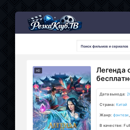
Мультсериалы
Легенда 
HD
бесплатн
Дата выхода:
2
Страна:
Китай
Жанр:
фэнтези
В качестве:
Ful