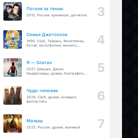
Погоня за тенью
2010, Россия, криминал, детектив
Семья Джетсонов
1990, США, Тайвань, Филиппины,
Китай, мультфильм, мюзикл,
фантастика, комедия, семейный
Я — Златан
2021, Швеция, Дания,
Нидерланды, драма, биография,
спорт
Чудо-человек
2026, США, драма, комедия,
фантастика
Малыш
2025, Россия, драма, военный