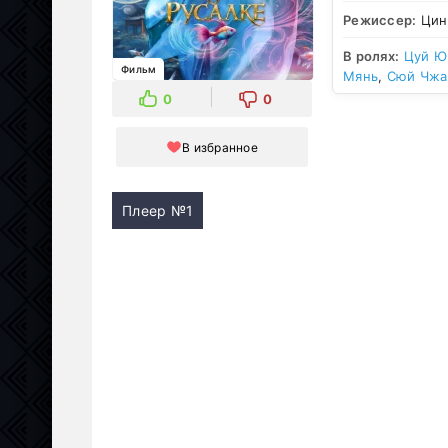
Режиссер:
Цин
В ролях:
Цуй Ю
Фильм
Мянь
,
Сюй Чжа
0
0
В избранное
Плеер №1