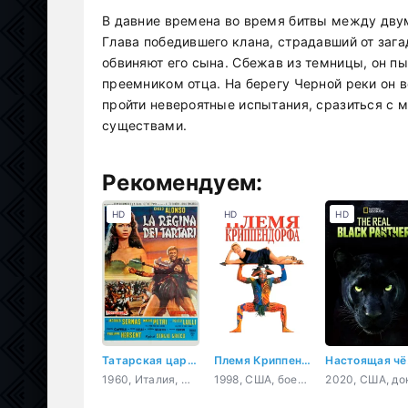
В давние времена во время битвы между дву
Глава победившего клана, страдавший от зага
обвиняют его сына. Сбежав из темницы, он пы
преемником отца. На берегу Черной реки он 
пройти невероятные испытания, сразиться с 
существами.
Рекомендуем:
HD
HD
HD
Татарская царица
Племя Криппендорфа
Нас
1960, Италия, Франция, боевик, приключения
1998, США, боевик, драма, комедия, приключения