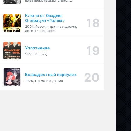
короткометражка, ужасы,
фэнтези, драма
Ключи от бездны:
Операция «Голем»
2004, Россия, триллер, драма,
детектив, история
Уплотнение
1918, Россия,
Безрадостный переулок
1925, Германия, драма