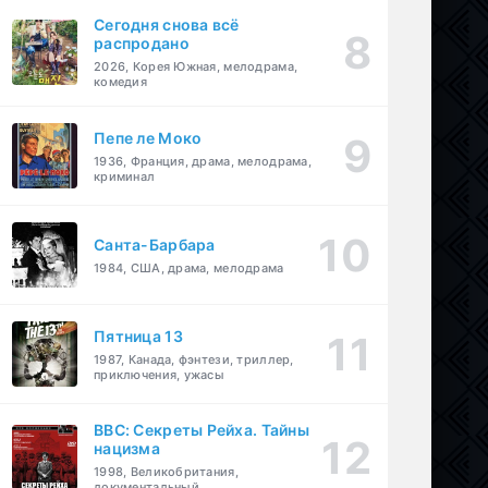
Сегодня снова всё
распродано
2026, Корея Южная, мелодрама,
комедия
Пепе ле Моко
1936, Франция, драма, мелодрама,
криминал
Санта-Барбара
1984, США, драма, мелодрама
Пятница 13
1987, Канада, фэнтези, триллер,
приключения, ужасы
BBC: Секреты Рейха. Тайны
нацизма
1998, Великобритания,
документальный