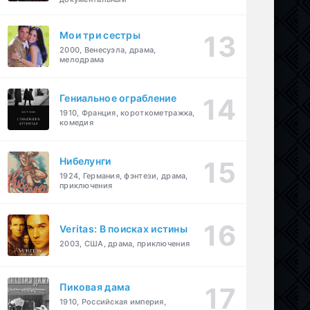
Мои три сестры
2000, Венесуэла, драма,
мелодрама
Гениальное ограбление
1910, Франция, короткометражка,
комедия
Нибелунги
1924, Германия, фэнтези, драма,
приключения
Veritas: В поисках истины
2003, США, драма, приключения
Пиковая дама
1910, Российская империя,