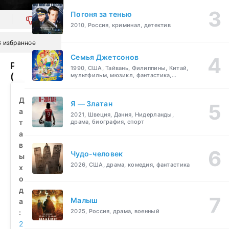
Погоня за тенью
0
2010, Россия, криминал, детектив
В избранное
Семья Джетсонов
Решалы
1990, США, Тайвань, Филиппины, Китай,
(2019)
мультфильм, мюзикл, фантастика,
комедия, семейный
смотреть
бесплатно
Д
Я — Златан
а
2021, Швеция, Дания, Нидерланды,
т
драма, биография, спорт
а
в
Чудо-человек
ы
2026, США, драма, комедия, фантастика
х
о
д
Малыш
а
2025, Россия, драма, военный
:
2