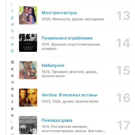
:
т
Мои три сестры
р
2000, Венесуэла, драма, мелодрама
и
л
л
Гениальное ограбление
е
1910, Франция, короткометражка,
комедия
р
В
Нибелунги
к
1924, Германия, фэнтези, драма,
а
приключения
ч
е
Veritas: В поисках истины
с
т
2003, США, драма, приключения
в
е
Пиковая дама
:
1910, Российская империя,
F
короткометражка, ужасы, фэнтези,
u
драма