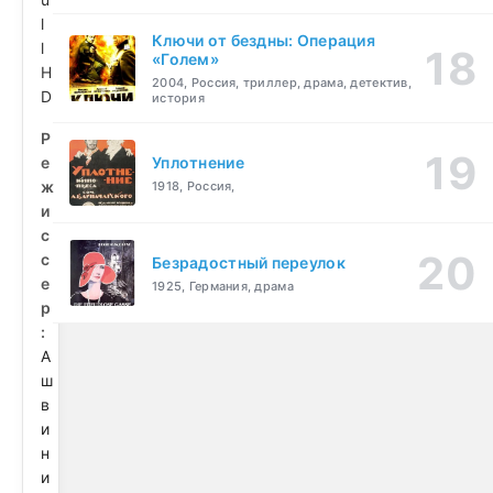
l
Ключи от бездны: Операция
l
«Голем»
H
2004, Россия, триллер, драма, детектив,
D
история
Р
е
Уплотнение
ж
1918, Россия,
и
с
с
Безрадостный переулок
е
1925, Германия, драма
р
:
А
ш
в
и
н
и