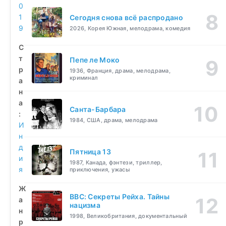
0
1
Сегодня снова всё распродано
9
2026, Корея Южная, мелодрама, комедия
С
т
Пепе ле Моко
р
1936, Франция, драма, мелодрама,
криминал
а
н
а
Санта-Барбара
:
1984, США, драма, мелодрама
И
н
д
Пятница 13
и
1987, Канада, фэнтези, триллер,
я
приключения, ужасы
Ж
BBC: Секреты Рейха. Тайны
а
нацизма
н
1998, Великобритания, документальный
р