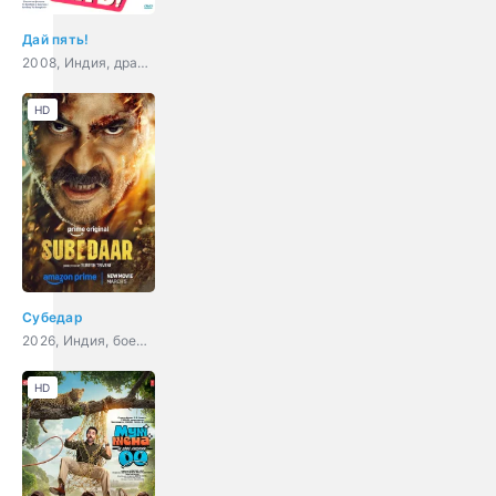
Дай пять!
2008, Индия, драма, мелодрама, комедия
HD
Субедар
2026, Индия, боевик, драма
HD