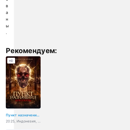
в
а
н
ы
.
Рекомендуем:
HD
Пункт назначения. Новая кровь
2025, Индонезия, ужасы