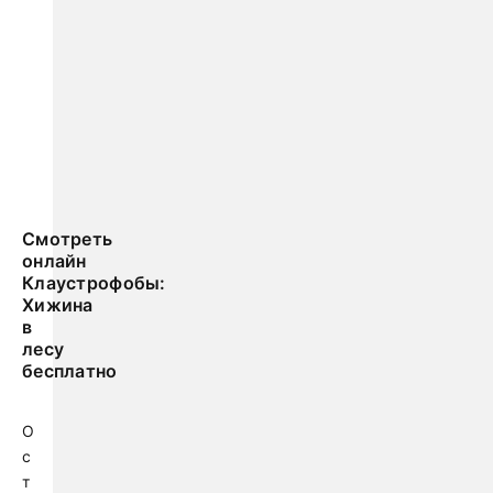
Смотреть
онлайн
Клаустрофобы:
Хижина
в
лесу
бесплатно
О
с
т