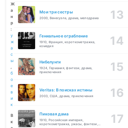
Ж
а
Мои три сестры
н
2000, Венесуэла, драма, мелодрама
р
:
у
Гениальное ограбление
ж
1910, Франция, короткометражка,
комедия
а
с
ы
Нибелунги
,
1924, Германия, фэнтези, драма,
приключения
б
о
е
Veritas: В поисках истины
в
2003, США, драма, приключения
и
к
Пиковая дама
В
1910, Российская империя,
к
короткометражка, ужасы, фэнтези,
а
драма