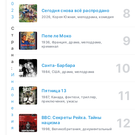
0
2
Сегодня снова всё распродано
3
2026, Корея Южная, мелодрама, комедия
С
т
Пепе ле Моко
р
1936, Франция, драма, мелодрама,
криминал
а
н
а
Санта-Барбара
:
1984, США, драма, мелодрама
И
н
д
Пятница 13
о
1987, Канада, фэнтези, триллер,
н
приключения, ужасы
е
з
BBC: Секреты Рейха. Тайны
и
нацизма
я
1998, Великобритания, документальный