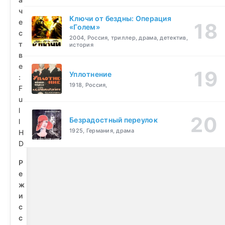
ч
Ключи от бездны: Операция
е
«Голем»
с
2004, Россия, триллер, драма, детектив,
т
история
в
е
Уплотнение
:
1918, Россия,
F
u
l
Безрадостный переулок
l
1925, Германия, драма
H
D
Р
е
ж
и
с
с