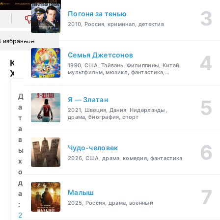
Погоня за тенью
0
2010, Россия, криминал, детектив
В избранное
Семья Джетсонов
Клаустрофобы:
1990, США, Тайвань, Филиппины, Китай,
Хижина
мультфильм, мюзикл, фантастика,
комедия, семейный
в
лесу
Д
Я — Златан
(2023)
а
2021, Швеция, Дания, Нидерланды,
смотреть
т
драма, биография, спорт
бесплатно
а
в
Чудо-человек
ы
2026, США, драма, комедия, фантастика
х
о
д
Малыш
а
2025, Россия, драма, военный
:
2