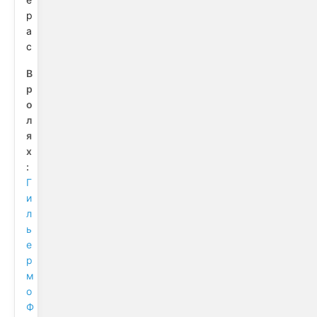
р
а
с
В
р
о
л
я
х
:
Г
и
л
ь
е
р
м
о
Ф