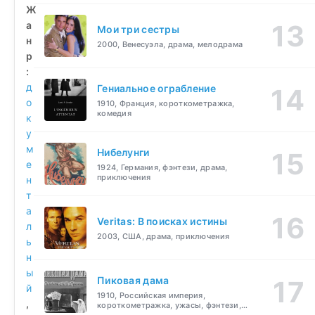
Ж
а
Мои три сестры
н
2000, Венесуэла, драма, мелодрама
р
:
д
Гениальное ограбление
о
1910, Франция, короткометражка,
комедия
к
у
м
Нибелунги
е
1924, Германия, фэнтези, драма,
приключения
н
т
а
Veritas: В поисках истины
л
2003, США, драма, приключения
ь
н
ы
Пиковая дама
й
1910, Российская империя,
,
короткометражка, ужасы, фэнтези,
драма