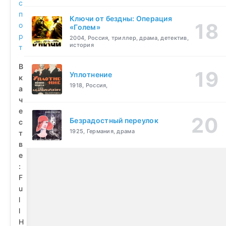
с
п
Ключи от бездны: Операция
о
«Голем»
р
2004, Россия, триллер, драма, детектив,
история
т
В
Уплотнение
к
1918, Россия,
а
ч
е
Безрадостный переулок
с
1925, Германия, драма
т
в
е
:
F
u
l
l
H