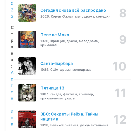
0
2
Сегодня снова всё распродано
3
2026, Корея Южная, мелодрама, комедия
С
т
Пепе ле Моко
р
1936, Франция, драма, мелодрама,
криминал
а
н
а
Санта-Барбара
:
1984, США, драма, мелодрама
А
р
г
Пятница 13
е
1987, Канада, фэнтези, триллер,
н
приключения, ужасы
т
и
BBC: Секреты Рейха. Тайны
н
нацизма
а
1998, Великобритания, документальный