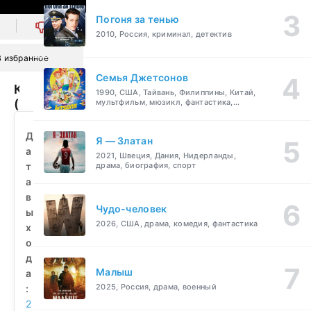
Погоня за тенью
0
2010, Россия, криминал, детектив
В избранное
Семья Джетсонов
Кузница
1990, США, Тайвань, Филиппины, Китай,
(2024)
мультфильм, мюзикл, фантастика,
комедия, семейный
смотреть
бесплатно
Д
Я — Златан
а
2021, Швеция, Дания, Нидерланды,
т
драма, биография, спорт
а
в
Чудо-человек
ы
2026, США, драма, комедия, фантастика
х
о
д
Малыш
а
2025, Россия, драма, военный
:
2