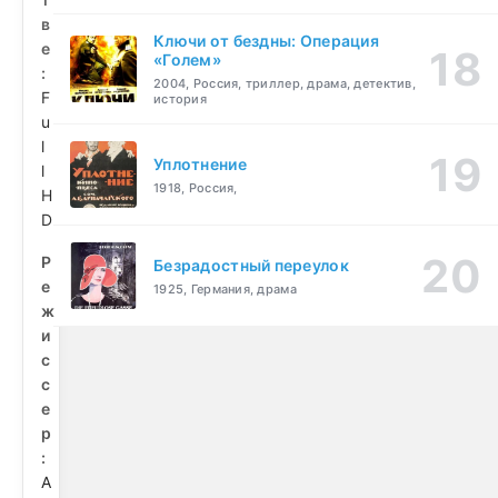
в
Ключи от бездны: Операция
е
«Голем»
:
2004, Россия, триллер, драма, детектив,
F
история
u
l
Уплотнение
l
1918, Россия,
H
D
Р
Безрадостный переулок
е
1925, Германия, драма
ж
и
с
с
е
р
:
А