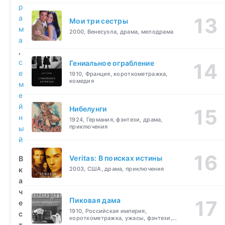
р
а
Мои три сестры
м
2000, Венесуэла, драма, мелодрама
а
,
с
Гениальное ограбление
е
1910, Франция, короткометражка,
комедия
м
е
й
Нибелунги
н
1924, Германия, фэнтези, драма,
приключения
ы
й
Veritas: В поисках истины
В
к
2003, США, драма, приключения
а
ч
Пиковая дама
е
1910, Российская империя,
с
короткометражка, ужасы, фэнтези,
т
драма