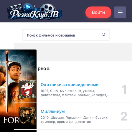
Войти
Популярное:
Охотники за привидениями
1997, США, мультфильм, ужасы,
фантастика, фэнтези, боевик, комедия,
приключения, семейный
Миллениум
2010, Швеция, Германия, Дания, боевик,
триллер, криминал, детектив