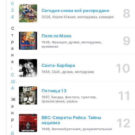
0
2
Сегодня снова всё распродано
4
2026, Корея Южная, мелодрама, комедия
С
т
Пепе ле Моко
р
1936, Франция, драма, мелодрама,
криминал
а
н
а
Санта-Барбара
:
1984, США, драма, мелодрама
С
Ш
А
Пятница 13
1987, Канада, фэнтези, триллер,
Ж
приключения, ужасы
а
н
BBC: Секреты Рейха. Тайны
р
нацизма
:
1998, Великобритания, документальный
д