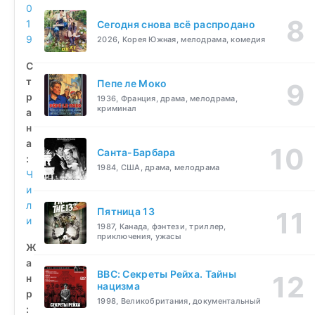
0
1
Сегодня снова всё распродано
9
2026, Корея Южная, мелодрама, комедия
С
т
Пепе ле Моко
р
1936, Франция, драма, мелодрама,
криминал
а
н
а
Санта-Барбара
:
1984, США, драма, мелодрама
Ч
и
л
Пятница 13
и
1987, Канада, фэнтези, триллер,
приключения, ужасы
Ж
а
BBC: Секреты Рейха. Тайны
н
нацизма
р
1998, Великобритания, документальный
: