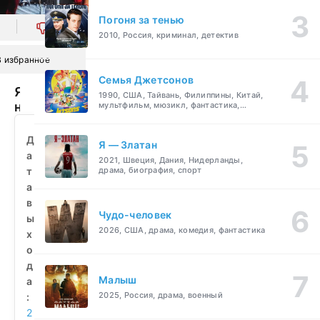
Погоня за тенью
0
2010, Россия, криминал, детектив
В избранное
Семья Джетсонов
Я
1990, США, Тайвань, Филиппины, Китай,
не
мультфильм, мюзикл, фантастика,
комедия, семейный
хочу
быть
Д
Я — Златан
твоим
а
2021, Швеция, Дания, Нидерланды,
братом
т
драма, биография, спорт
(2019)
а
смотреть
в
бесплатно
Чудо-человек
ы
2026, США, драма, комедия, фантастика
х
о
д
Малыш
а
2025, Россия, драма, военный
:
2