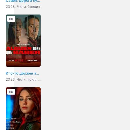
Сайен: Дорога пустыни
2023, Чили, боевик
HD
Кто-то должен это знать
2026, Чили, триллер, драма, криминал
HD