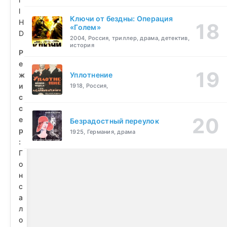
l
Ключи от бездны: Операция
H
«Голем»
D
2004, Россия, триллер, драма, детектив,
история
Р
е
ж
Уплотнение
и
1918, Россия,
с
с
е
Безрадостный переулок
р
1925, Германия, драма
:
Г
о
н
с
а
л
о