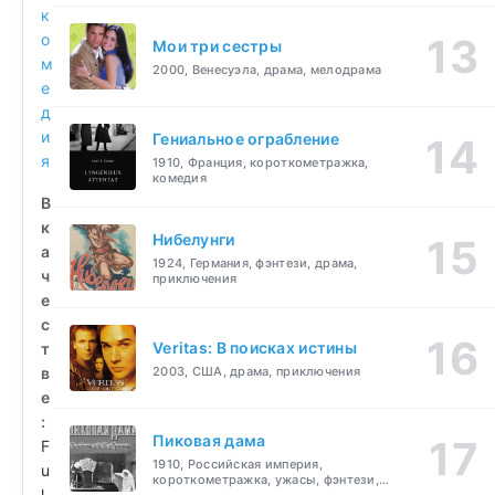
к
о
Мои три сестры
м
2000, Венесуэла, драма, мелодрама
е
д
и
Гениальное ограбление
я
1910, Франция, короткометражка,
комедия
В
к
Нибелунги
а
1924, Германия, фэнтези, драма,
ч
приключения
е
с
Veritas: В поисках истины
т
в
2003, США, драма, приключения
е
:
Пиковая дама
F
1910, Российская империя,
u
короткометражка, ужасы, фэнтези,
l
драма