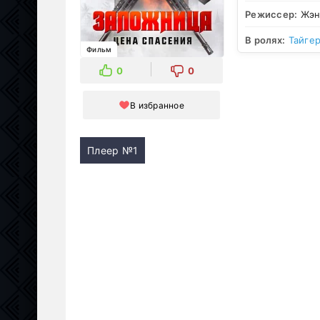
Режиссер:
Жэн
В ролях:
Тайге
Фильм
0
0
В избранное
Плеер №1