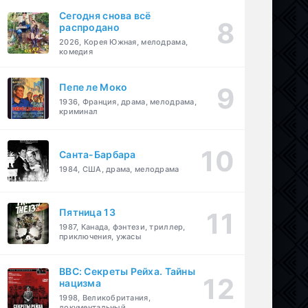
Сегодня снова всё
распродано
2026, Корея Южная, мелодрама,
комедия
Пепе ле Моко
1936, Франция, драма, мелодрама,
криминал
Санта-Барбара
1984, США, драма, мелодрама
Пятница 13
1987, Канада, фэнтези, триллер,
приключения, ужасы
BBC: Секреты Рейха. Тайны
нацизма
1998, Великобритания,
документальный