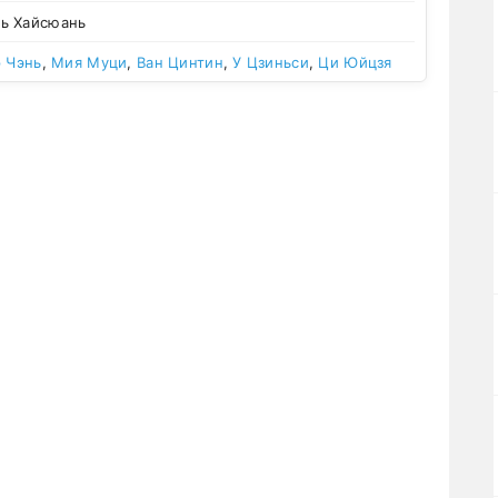
ь Хайсюань
р Чэнь
,
Мия Муци
,
Ван Цинтин
,
У Цзиньси
,
Ци Юйцзя