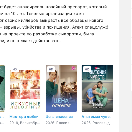
т будет анонсирован новейший препарат, который
 на 10 лет. Теневые организации хотят
ют своих киллеров выкрасть все образцы нового
— взрывы, убийства и похищения. Агент спецслужб
я на проекте по разработке сыворотки, была
и, и он решает действовать.
HD
HD
HD
Остров доктора Моро
Мастера любви
Цена спасения
Анатомия чувств
1977, США, ужасы, фантастика, фэнтези, триллер, мелодрама, приключения
2019, Великобритания, драма, мелодрама, комедия
2026, Россия, мелодрама
2026, Россия, драма