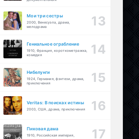
Мои три сестры
2000, Венесуэла, драма,
мелодрама
Гениальное ограбление
1910, Франция, короткометражка,
комедия
Нибелунги
1924, Германия, фэнтези, драма,
приключения
Veritas: В поисках истины
2003, США, драма, приключения
Пиковая дама
1910, Российская империя,