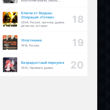
короткометражка, ужасы,
фэнтези, драма
Ключи от бездны:
Операция «Голем»
2004, Россия, триллер, драма,
детектив, история
Уплотнение
1918, Россия,
Безрадостный переулок
1925, Германия, драма