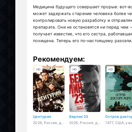
Медицина будущего совершает прорыв: вот-во
может задержать старение человека более чем
контролировать новую разработку и отправля
препарата. Они не остановятся ни перед чем 
получает известие, что его сестра, работавша
похищена. Теперь его по-настоящему разозлил
Рекомендуем:
HD
HD
HD
Центурия
Берлин'23
2026, Россия, детектив
2026, Россия, детектив