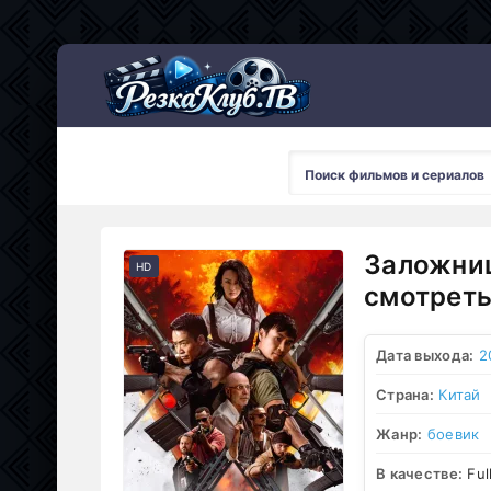
Мультсериалы
Заложниц
HD
смотреть
Дата выхода:
2
Страна:
Китай
Жанр:
боевик
В качестве:
Ful