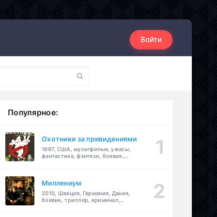
Войти
Популярное:
Охотники за привидениями
1997, США, мультфильм, ужасы,
фантастика, фэнтези, боевик,
комедия, приключения, семейный
Миллениум
2010, Швеция, Германия, Дания,
боевик, триллер, криминал,
детектив