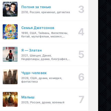
Погоня за тенью
2010, Россия, криминал, детектив
Семья Джетсонов
1990, США, Тайвань, Филиппины,
Китай, мультфильм, мюзикл,
фантастика, комедия, семейный
Я — Златан
2021, Швеция, Дания,
Нидерланды, драма, биография,
спорт
Чудо-человек
2026, США, драма, комедия,
фантастика
Малыш
2025, Россия, драма, военный