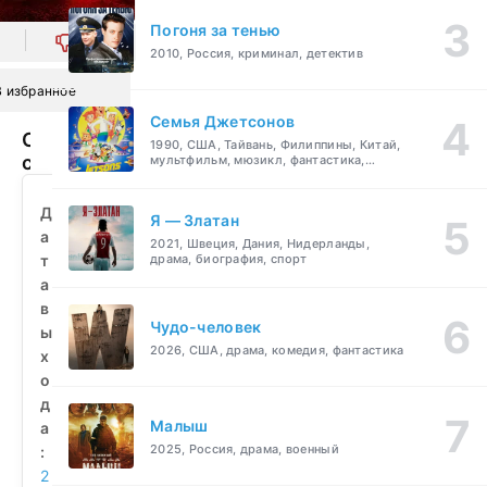
Погоня за тенью
0
2010, Россия, криминал, детектив
В избранное
Семья Джетсонов
Создатели
1990, США, Тайвань, Филиппины, Китай,
страхов
мультфильм, мюзикл, фантастика,
комедия, семейный
(2015)
смотреть
Д
Я — Златан
бесплатно
а
2021, Швеция, Дания, Нидерланды,
т
драма, биография, спорт
а
в
Чудо-человек
ы
2026, США, драма, комедия, фантастика
х
о
д
Малыш
а
2025, Россия, драма, военный
:
2