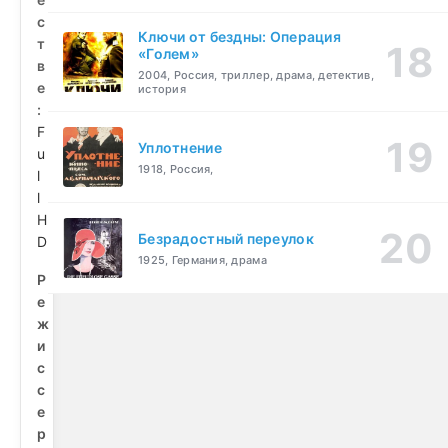
с
Ключи от бездны: Операция
т
«Голем»
в
2004, Россия, триллер, драма, детектив,
е
история
:
F
Уплотнение
u
1918, Россия,
l
l
H
Безрадостный переулок
D
1925, Германия, драма
Р
е
ж
и
с
с
е
р