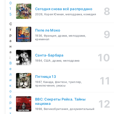
0
1
Сегодня снова всё распродано
5
2026, Корея Южная, мелодрама, комедия
С
т
Пепе ле Моко
р
1936, Франция, драма, мелодрама,
криминал
а
н
а
Санта-Барбара
:
1984, США, драма, мелодрама
В
е
л
Пятница 13
и
1987, Канада, фэнтези, триллер,
к
приключения, ужасы
о
б
BBC: Секреты Рейха. Тайны
р
нацизма
и
1998, Великобритания, документальный
т