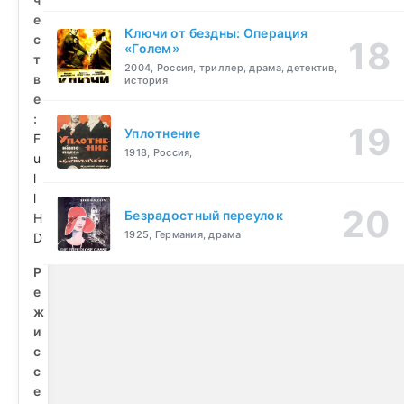
е
Ключи от бездны: Операция
с
«Голем»
т
2004, Россия, триллер, драма, детектив,
в
история
е
:
Уплотнение
F
1918, Россия,
u
l
l
Безрадостный переулок
H
1925, Германия, драма
D
Р
е
ж
и
с
с
е