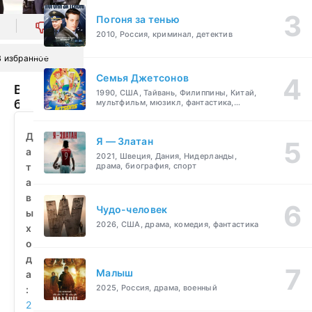
Погоня за тенью
0
2010, Россия, криминал, детектив
В избранное
Семья Джетсонов
Выдача
1990, США, Тайвань, Филиппины, Китай,
багажа
мультфильм, мюзикл, фантастика,
комедия, семейный
(2013)
смотреть
Д
Я — Златан
бесплатно
а
2021, Швеция, Дания, Нидерланды,
т
драма, биография, спорт
а
в
Чудо-человек
ы
2026, США, драма, комедия, фантастика
х
о
д
Малыш
а
2025, Россия, драма, военный
:
2