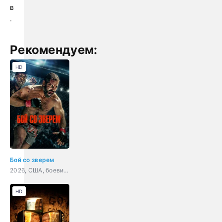
в
.
Рекомендуем:
HD
Бой со зверем
2026, США, боевик, драма, спорт
HD