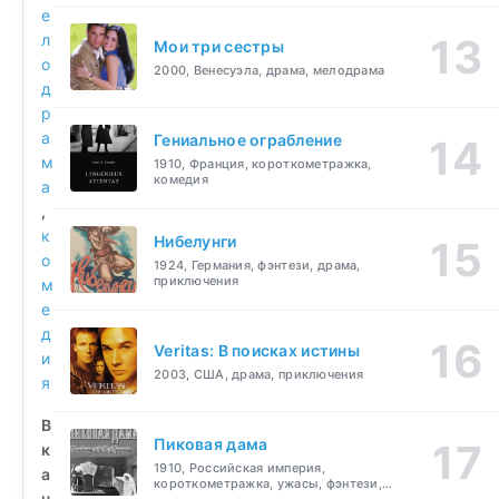
е
л
Мои три сестры
о
2000, Венесуэла, драма, мелодрама
д
р
а
Гениальное ограбление
м
1910, Франция, короткометражка,
комедия
а
,
к
Нибелунги
о
1924, Германия, фэнтези, драма,
приключения
м
е
д
Veritas: В поисках истины
и
2003, США, драма, приключения
я
В
Пиковая дама
к
1910, Российская империя,
а
короткометражка, ужасы, фэнтези,
ч
драма