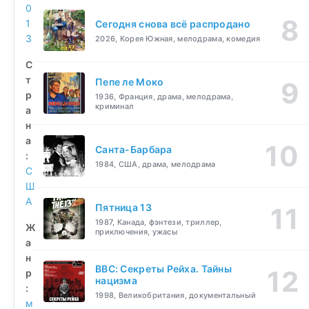
0
1
Сегодня снова всё распродано
3
2026, Корея Южная, мелодрама, комедия
С
т
Пепе ле Моко
р
1936, Франция, драма, мелодрама,
криминал
а
н
а
Санта-Барбара
:
1984, США, драма, мелодрама
С
Ш
А
Пятница 13
1987, Канада, фэнтези, триллер,
Ж
приключения, ужасы
а
н
BBC: Секреты Рейха. Тайны
р
нацизма
:
1998, Великобритания, документальный
м