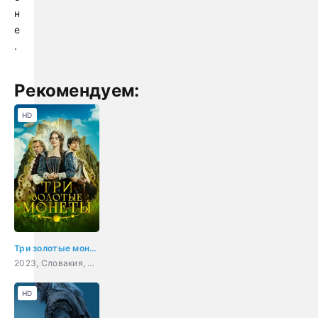
н
е
.
Рекомендуем:
HD
Три золотые монеты
2023, Словакия, Чехия, фэнтези, семейный
HD