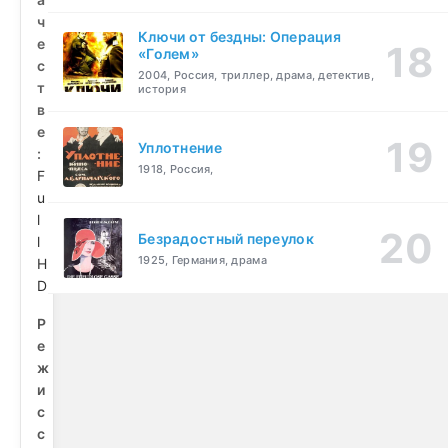
ч
Ключи от бездны: Операция
е
«Голем»
с
2004, Россия, триллер, драма, детектив,
т
история
в
е
Уплотнение
:
1918, Россия,
F
u
l
Безрадостный переулок
l
1925, Германия, драма
H
D
Р
е
ж
и
с
с