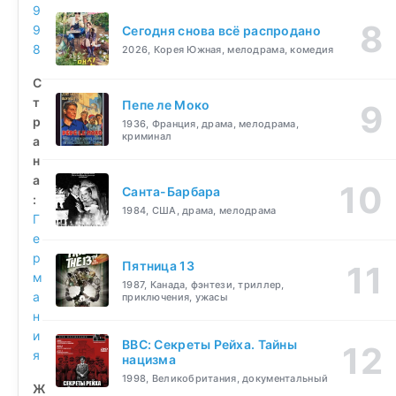
9
9
Сегодня снова всё распродано
8
2026, Корея Южная, мелодрама, комедия
С
т
Пепе ле Моко
р
1936, Франция, драма, мелодрама,
криминал
а
н
а
Санта-Барбара
:
1984, США, драма, мелодрама
Г
е
р
Пятница 13
м
1987, Канада, фэнтези, триллер,
а
приключения, ужасы
н
и
BBC: Секреты Рейха. Тайны
я
нацизма
1998, Великобритания, документальный
Ж