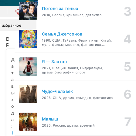
Погоня за тенью
0
2010, Россия, криминал, детектив
В избранное
Семья Джетсонов
Возвращение
1990, США, Тайвань, Филиппины, Китай,
Виннету
мультфильм, мюзикл, фантастика,
комедия, семейный
(1998)
смотреть
Д
Я — Златан
бесплатно
а
2021, Швеция, Дания, Нидерланды,
т
драма, биография, спорт
а
в
Чудо-человек
ы
2026, США, драма, комедия, фантастика
х
о
д
Малыш
а
2025, Россия, драма, военный
:
1