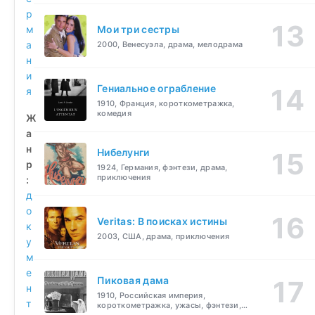
р
м
Мои три сестры
а
2000, Венесуэла, драма, мелодрама
н
и
Гениальное ограбление
я
1910, Франция, короткометражка,
комедия
Ж
а
н
Нибелунги
р
1924, Германия, фэнтези, драма,
приключения
:
д
о
Veritas: В поисках истины
к
2003, США, драма, приключения
у
м
е
Пиковая дама
н
1910, Российская империя,
т
короткометражка, ужасы, фэнтези,
драма