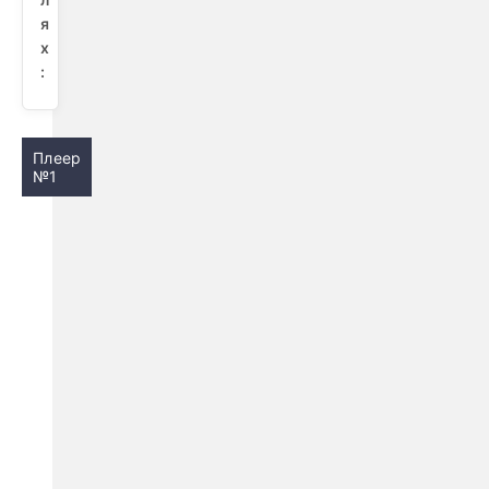
я
х
:
Плеер
№1