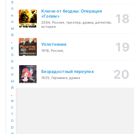
а
л
Ключи от бездны: Операция
ь
«Голем»
н
2004, Россия, триллер, драма, детектив,
история
ы
й
,
Уплотнение
в
1918, Россия,
о
е
н
Безрадостный переулок
н
1925, Германия, драма
ы
й
,
и
с
т
о
р
и