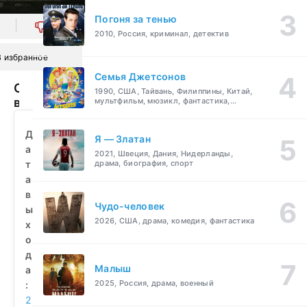
Погоня за тенью
0
2010, Россия, криминал, детектив
В избранное
Семья Джетсонов
Сделано
1990, США, Тайвань, Филиппины, Китай,
в
мультфильм, мюзикл, фантастика,
комедия, семейный
Освенциме:
Нерассказанная
Д
Я — Златан
история
а
2021, Швеция, Дания, Нидерланды,
блока
т
драма, биография, спорт
номер
а
десять
в
(2019)
Чудо-человек
ы
смотреть
2026, США, драма, комедия, фантастика
х
бесплатно
о
д
Малыш
а
2025, Россия, драма, военный
:
2