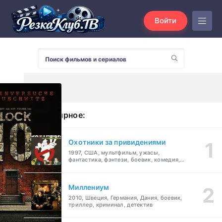
Войти
Популярное:
Охотники за привидениями
1997, США, мультфильм, ужасы,
фантастика, фэнтези, боевик, комедия,
приключения, семейный
Миллениум
2010, Швеция, Германия, Дания, боевик,
триллер, криминал, детектив