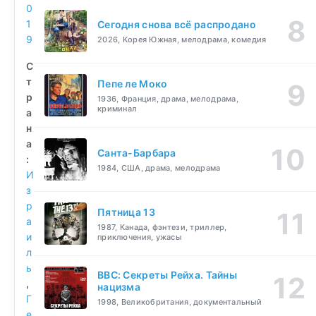
0
1
Сегодня снова всё распродано
9
2026, Корея Южная, мелодрама, комедия
С
т
Пепе ле Моко
р
1936, Франция, драма, мелодрама,
криминал
а
н
а
Санта-Барбара
:
1984, США, драма, мелодрама
И
з
р
Пятница 13
а
1987, Канада, фэнтези, триллер,
и
приключения, ужасы
л
ь
BBC: Секреты Рейха. Тайны
,
нацизма
Г
1998, Великобритания, документальный
е