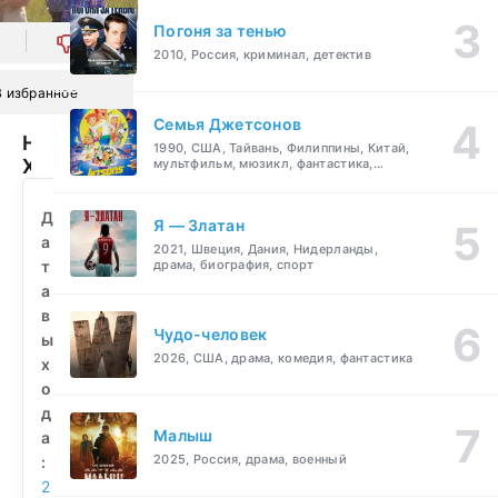
Погоня за тенью
0
2010, Россия, криминал, детектив
В избранное
Семья Джетсонов
Наследие
1990, США, Тайвань, Филиппины, Китай,
Хоуп
мультфильм, мюзикл, фантастика,
комедия, семейный
(2020)
смотреть
Д
Я — Златан
бесплатно
а
2021, Швеция, Дания, Нидерланды,
т
драма, биография, спорт
а
в
Чудо-человек
ы
2026, США, драма, комедия, фантастика
х
о
д
Малыш
а
2025, Россия, драма, военный
:
2