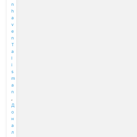
n
h
a
v
e
n
T
a
l
i
s
m
a
n
,
Д
о
н
а
л