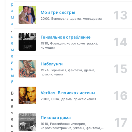
р
а
Мои три сестры
м
2000, Венесуэла, драма, мелодрама
а
,
с
Гениальное ограбление
е
1910, Франция, короткометражка,
комедия
м
е
й
Нибелунги
н
1924, Германия, фэнтези, драма,
приключения
ы
й
Veritas: В поисках истины
В
к
2003, США, драма, приключения
а
ч
Пиковая дама
е
1910, Российская империя,
с
короткометражка, ужасы, фэнтези,
т
драма