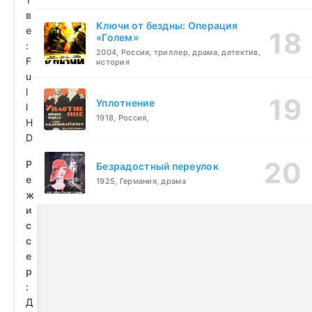
в
Ключи от бездны: Операция
е
«Голем»
:
2004, Россия, триллер, драма, детектив,
F
история
u
l
Уплотнение
l
1918, Россия,
H
D
Р
Безрадостный переулок
е
1925, Германия, драма
ж
и
с
с
е
р
:
Д