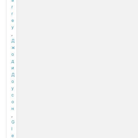
r
r
e
y
,
Д
ж
о
д
и
Д
о
у
с
о
н
,
G
l
e