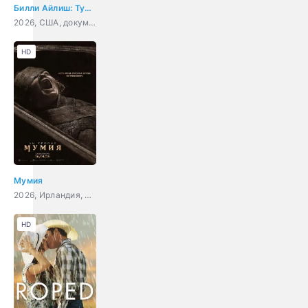
Билли Айлиш: Тур «Hit Me Hard and Soft»
2026, США, документальный, концерт, музыка
HD
Мумия
2026, Ирландия, США, ужасы
HD