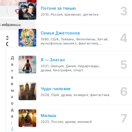
Погоня за тенью
0
2010, Россия, криминал, детектив
В избранное
Семья Джетсонов
Замок
1990, США, Тайвань, Филиппины, Китай,
Санты
мультфильм, мюзикл, фантастика,
комедия, семейный
(2018)
смотреть
Д
Я — Златан
бесплатно
а
2021, Швеция, Дания, Нидерланды,
т
драма, биография, спорт
а
в
Чудо-человек
ы
2026, США, драма, комедия, фантастика
х
о
д
Малыш
а
2025, Россия, драма, военный
:
2