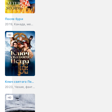
После бури
2019, Канада, мелодрама
HD
Ключ святого Петра
2023, Чехия, фэнтези, комедия, семейный
HD