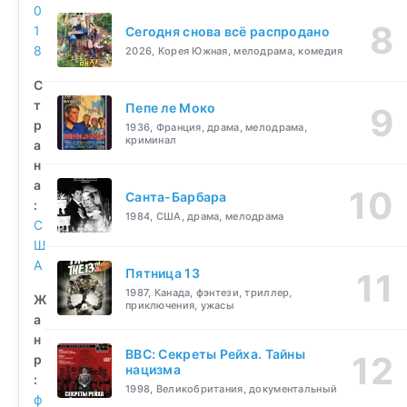
0
1
Сегодня снова всё распродано
8
2026, Корея Южная, мелодрама, комедия
С
т
Пепе ле Моко
р
1936, Франция, драма, мелодрама,
криминал
а
н
а
Санта-Барбара
:
1984, США, драма, мелодрама
С
Ш
А
Пятница 13
1987, Канада, фэнтези, триллер,
Ж
приключения, ужасы
а
н
BBC: Секреты Рейха. Тайны
р
нацизма
:
1998, Великобритания, документальный
ф