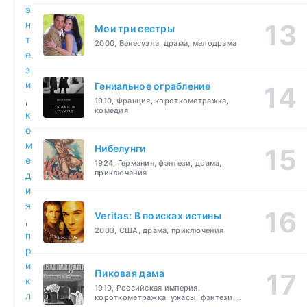
э
н
Мои три сестры
т
2000, Венесуэла, драма, мелодрама
е
з
и
Гениальное ограбление
,
1910, Франция, короткометражка,
комедия
к
о
м
Нибелунги
е
1924, Германия, фэнтези, драма,
приключения
д
и
я
Veritas: В поисках истины
,
2003, США, драма, приключения
п
р
и
Пиковая дама
к
1910, Российская империя,
л
короткометражка, ужасы, фэнтези,
драма