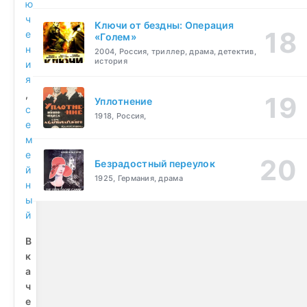
ю
ч
Ключи от бездны: Операция
е
«Голем»
н
2004, Россия, триллер, драма, детектив,
история
и
я
,
Уплотнение
с
1918, Россия,
е
м
е
Безрадостный переулок
й
1925, Германия, драма
н
ы
й
В
к
а
ч
е