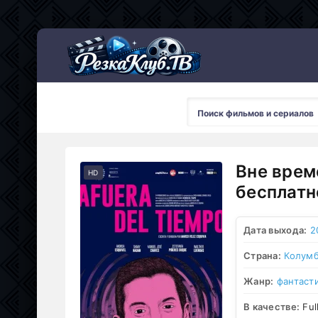
Мультсериалы
Вне врем
HD
бесплатн
Дата выхода:
2
Страна:
Колум
Жанр:
фантаст
В качестве:
Ful