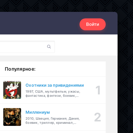
Войти
Популярное:
Охотники за привидениями
1997, США, мультфильм, ужасы,
фантастика, фэнтези, боевик,
комедия, приключения, семейный
Миллениум
2010, Швеция, Германия, Дания,
боевик, триллер, криминал,
детектив