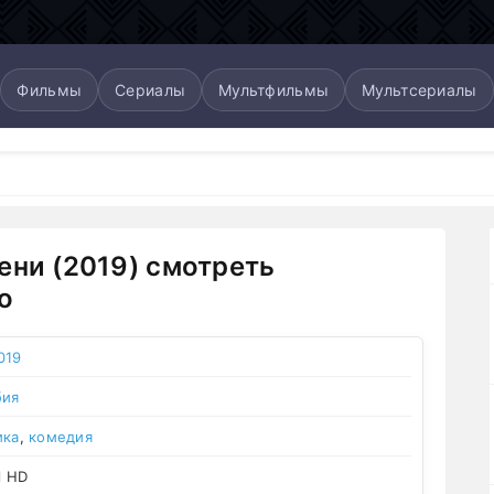
Фильмы
Сериалы
Мультфильмы
Мультсериалы
ени (2019) смотреть
о
019
бия
ика
,
комедия
l HD