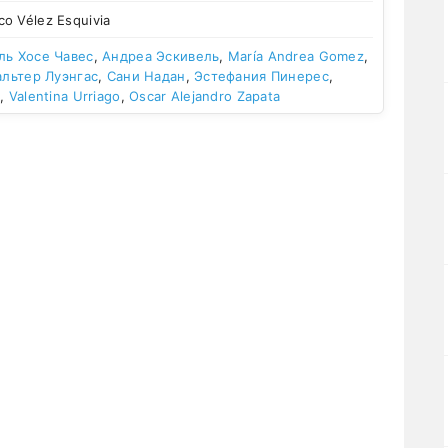
o Vélez Esquivia
ль Хосе Чавес
,
Андреа Эскивель
,
María Andrea Gomez
,
альтер Луэнгас
,
Сани Надан
,
Эстефания Пинерес
,
s
,
Valentina Urriago
,
Oscar Alejandro Zapata