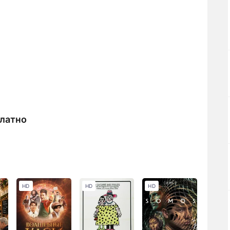
латно
HD
HD
HD