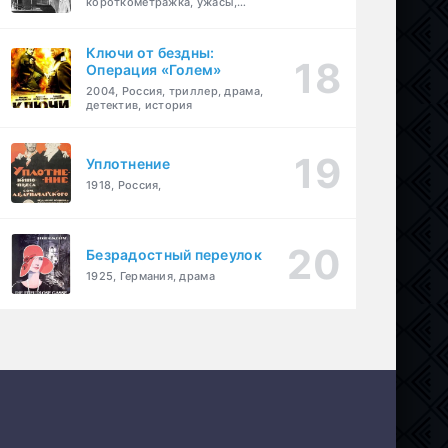
короткометражка, ужасы,
фэнтези, драма
Ключи от бездны:
Операция «Голем»
2004, Россия, триллер, драма,
детектив, история
Уплотнение
1918, Россия,
Безрадостный переулок
1925, Германия, драма