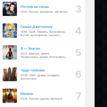
Погоня за тенью
2010, Россия, криминал, детектив
Семья Джетсонов
1990, США, Тайвань, Филиппины,
Китай, мультфильм, мюзикл,
фантастика, комедия, семейный
Я — Златан
2021, Швеция, Дания,
Нидерланды, драма, биография,
спорт
Чудо-человек
2026, США, драма, комедия,
фантастика
Малыш
2025, Россия, драма, военный