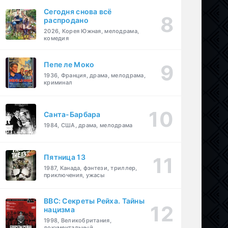
Сегодня снова всё
распродано
2026, Корея Южная, мелодрама,
комедия
Пепе ле Моко
1936, Франция, драма, мелодрама,
криминал
Санта-Барбара
1984, США, драма, мелодрама
Пятница 13
1987, Канада, фэнтези, триллер,
приключения, ужасы
BBC: Секреты Рейха. Тайны
нацизма
1998, Великобритания,
документальный