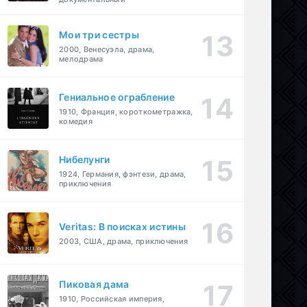
Мои три сестры
2000, Венесуэла, драма,
мелодрама
Гениальное ограбление
1910, Франция, короткометражка,
комедия
Нибелунги
1924, Германия, фэнтези, драма,
приключения
Veritas: В поисках истины
2003, США, драма, приключения
Пиковая дама
1910, Российская империя,