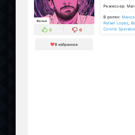
Режиссер:
Marc
В ролях:
Мануэ
Фильм
Rafael Lopez
,
В
Connie Speraki
0
0
В избранное