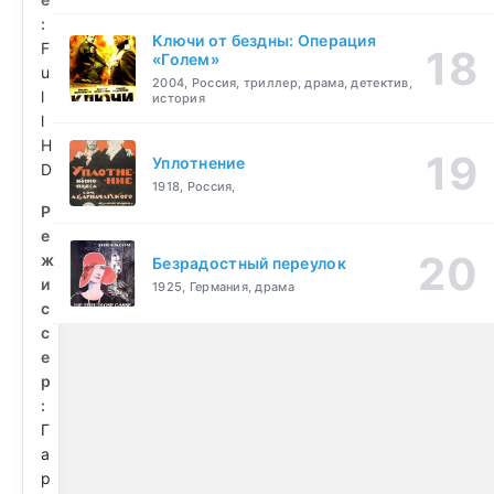
:
Ключи от бездны: Операция
F
«Голем»
u
2004, Россия, триллер, драма, детектив,
l
история
l
H
Уплотнение
D
1918, Россия,
Р
е
ж
Безрадостный переулок
и
1925, Германия, драма
с
с
е
р
:
Г
а
р