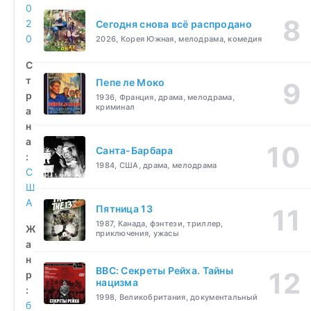
0
2
Сегодня снова всё распродано
0
2026, Корея Южная, мелодрама, комедия
С
т
Пепе ле Моко
р
1936, Франция, драма, мелодрама,
криминал
а
н
а
Санта-Барбара
:
1984, США, драма, мелодрама
С
Ш
А
Пятница 13
1987, Канада, фэнтези, триллер,
Ж
приключения, ужасы
а
н
BBC: Секреты Рейха. Тайны
р
нацизма
:
1998, Великобритания, документальный
б