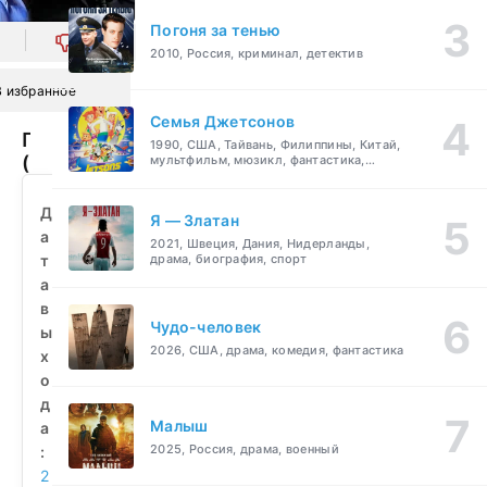
Погоня за тенью
0
2010, Россия, криминал, детектив
В избранное
Семья Джетсонов
Послание
1990, США, Тайвань, Филиппины, Китай,
(2020)
мультфильм, мюзикл, фантастика,
комедия, семейный
смотреть
бесплатно
Д
Я — Златан
а
2021, Швеция, Дания, Нидерланды,
т
драма, биография, спорт
а
в
Чудо-человек
ы
2026, США, драма, комедия, фантастика
х
о
д
Малыш
а
2025, Россия, драма, военный
:
2