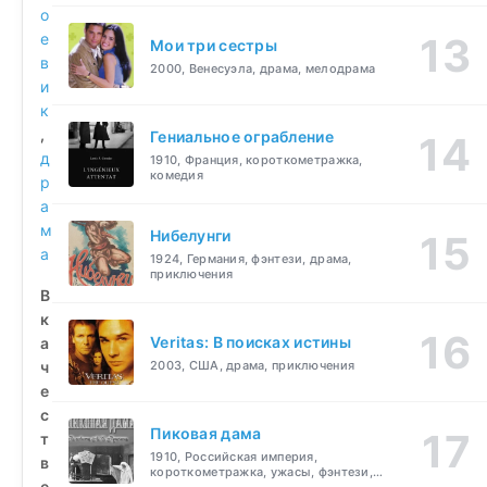
о
е
Мои три сестры
в
2000, Венесуэла, драма, мелодрама
и
к
,
Гениальное ограбление
д
1910, Франция, короткометражка,
комедия
р
а
м
Нибелунги
а
1924, Германия, фэнтези, драма,
приключения
В
к
Veritas: В поисках истины
а
ч
2003, США, драма, приключения
е
с
Пиковая дама
т
1910, Российская империя,
в
короткометражка, ужасы, фэнтези,
е
драма