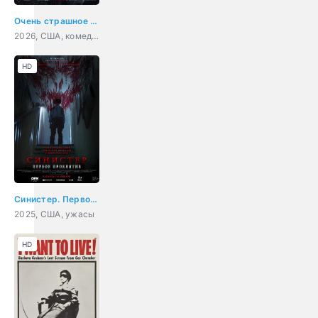
Очень страшное кино 6
2026, США, комедия, ужасы
HD
Синистер. Первое проклятие
2025, США, ужасы
HD