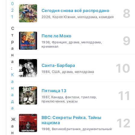
0
2
Сегодня снова всё распродано
1
2026, Корея Южная, мелодрама, комедия
С
т
Пепе ле Моко
р
1936, Франция, драма, мелодрама,
криминал
а
н
а
Санта-Барбара
:
1984, США, драма, мелодрама
К
а
н
Пятница 13
а
1987, Канада, фэнтези, триллер,
д
приключения, ужасы
а
BBC: Секреты Рейха. Тайны
Ж
нацизма
а
1998, Великобритания, документальный
н