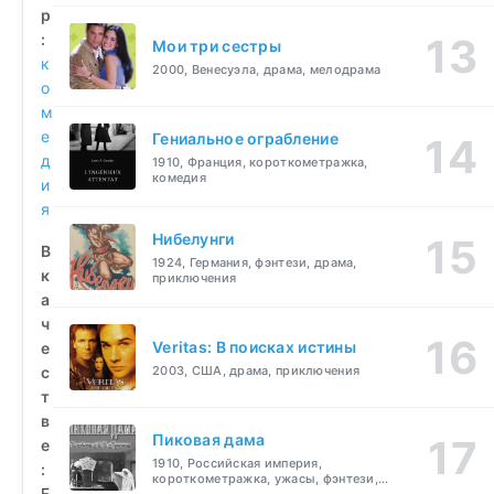
р
:
Мои три сестры
к
2000, Венесуэла, драма, мелодрама
о
м
е
Гениальное ограбление
д
1910, Франция, короткометражка,
комедия
и
я
Нибелунги
В
1924, Германия, фэнтези, драма,
к
приключения
а
ч
Veritas: В поисках истины
е
с
2003, США, драма, приключения
т
в
Пиковая дама
е
1910, Российская империя,
:
короткометражка, ужасы, фэнтези,
F
драма