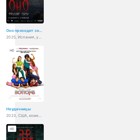
Оно приходит снизу
2025, Испания, ужасы
HD
Неудачницы
2023, США, комедия
HD