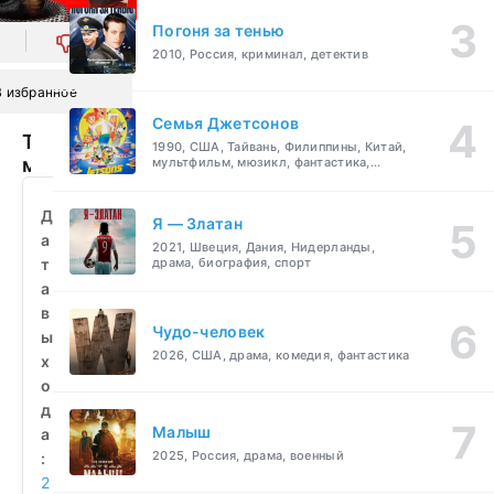
Погоня за тенью
0
2010, Россия, криминал, детектив
В избранное
Семья Джетсонов
Такие
1990, США, Тайвань, Филиппины, Китай,
мужчины
мультфильм, мюзикл, фантастика,
комедия, семейный
для
всех
Д
Я — Златан
(2022)
а
2021, Швеция, Дания, Нидерланды,
смотреть
т
драма, биография, спорт
бесплатно
а
в
Чудо-человек
ы
2026, США, драма, комедия, фантастика
х
о
д
Малыш
а
2025, Россия, драма, военный
:
2