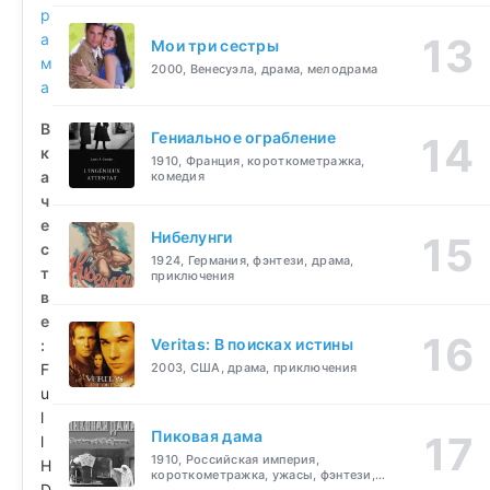
р
а
Мои три сестры
м
2000, Венесуэла, драма, мелодрама
а
В
Гениальное ограбление
к
1910, Франция, короткометражка,
а
комедия
ч
е
Нибелунги
с
1924, Германия, фэнтези, драма,
т
приключения
в
е
Veritas: В поисках истины
:
F
2003, США, драма, приключения
u
l
Пиковая дама
l
1910, Российская империя,
H
короткометражка, ужасы, фэнтези,
D
драма