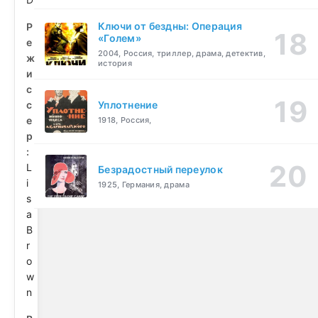
Ключи от бездны: Операция
Р
«Голем»
е
2004, Россия, триллер, драма, детектив,
ж
история
и
с
с
Уплотнение
е
1918, Россия,
р
:
L
Безрадостный переулок
i
1925, Германия, драма
s
a
B
r
o
w
n