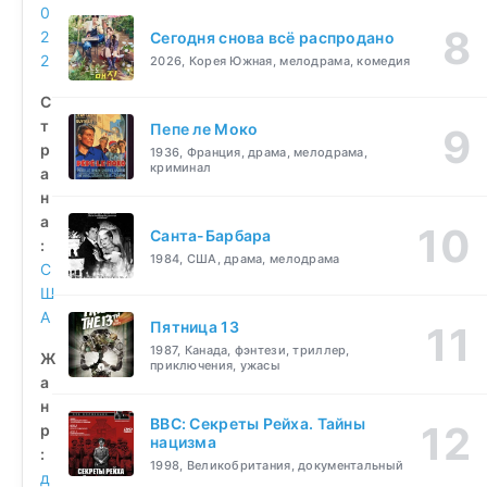
0
2
Сегодня снова всё распродано
2
2026, Корея Южная, мелодрама, комедия
С
т
Пепе ле Моко
р
1936, Франция, драма, мелодрама,
криминал
а
н
а
Санта-Барбара
:
1984, США, драма, мелодрама
С
Ш
А
Пятница 13
1987, Канада, фэнтези, триллер,
Ж
приключения, ужасы
а
н
BBC: Секреты Рейха. Тайны
р
нацизма
:
1998, Великобритания, документальный
д