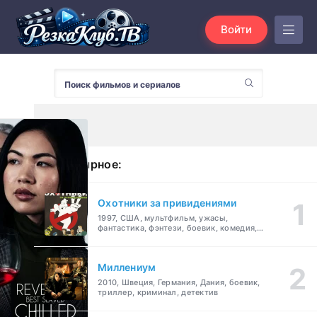
Войти
Популярное:
Охотники за привидениями
1997, США, мультфильм, ужасы,
фантастика, фэнтези, боевик, комедия,
приключения, семейный
Миллениум
2010, Швеция, Германия, Дания, боевик,
триллер, криминал, детектив