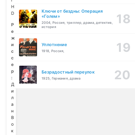
H
Ключи от бездны: Операция
D
«Голем»
2004, Россия, триллер, драма, детектив,
Р
история
е
ж
и
Уплотнение
с
1918, Россия,
с
е
р
Безрадостный переулок
:
1925, Германия, драма
Д
и
л
а
н
В
о
к