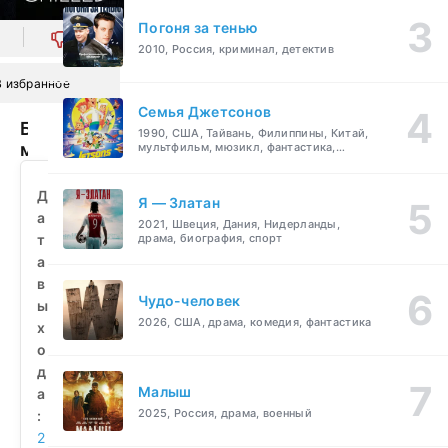
Погоня за тенью
0
2010, Россия, криминал, детектив
В избранное
Семья Джетсонов
Бокал
1990, США, Тайвань, Филиппины, Китай,
мести
мультфильм, мюзикл, фантастика,
комедия, семейный
(2022)
смотреть
Д
Я — Златан
бесплатно
а
2021, Швеция, Дания, Нидерланды,
т
драма, биография, спорт
а
в
Чудо-человек
ы
2026, США, драма, комедия, фантастика
х
о
д
Малыш
а
2025, Россия, драма, военный
:
2