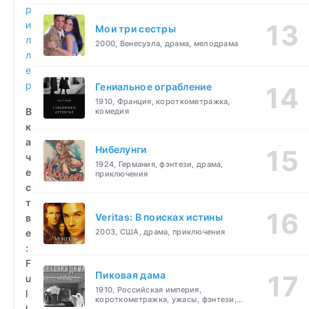
р
и
Мои три сестры
л
2000, Венесуэла, драма, мелодрама
л
е
р
Гениальное ограбление
1910, Франция, короткометражка,
В
комедия
к
а
Нибелунги
ч
1924, Германия, фэнтези, драма,
е
приключения
с
т
Veritas: В поисках истины
в
е
2003, США, драма, приключения
:
F
Пиковая дама
u
1910, Российская империя,
l
короткометражка, ужасы, фэнтези,
l
драма