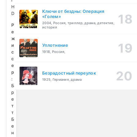
H
Ключи от бездны: Операция
D
«Голем»
2004, Россия, триллер, драма, детектив,
Р
история
е
ж
и
Уплотнение
с
1918, Россия,
с
е
р
Безрадостный переулок
:
1925, Германия, драма
Б
р
е
т
т
Б
е
н