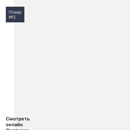
Плеер
№2
Смотреть
онлайн