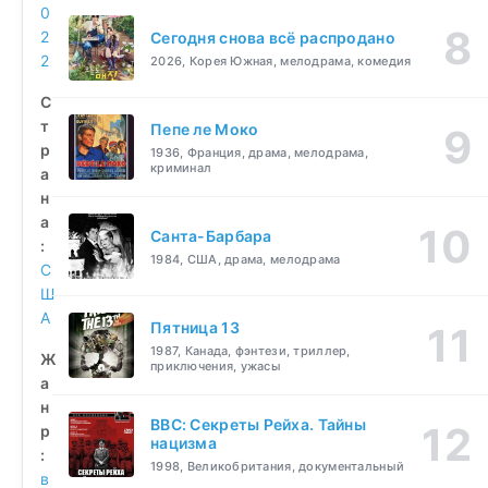
0
2
Сегодня снова всё распродано
2
2026, Корея Южная, мелодрама, комедия
С
т
Пепе ле Моко
р
1936, Франция, драма, мелодрама,
криминал
а
н
а
Санта-Барбара
:
1984, США, драма, мелодрама
С
Ш
А
Пятница 13
1987, Канада, фэнтези, триллер,
Ж
приключения, ужасы
а
н
BBC: Секреты Рейха. Тайны
р
нацизма
:
1998, Великобритания, документальный
в