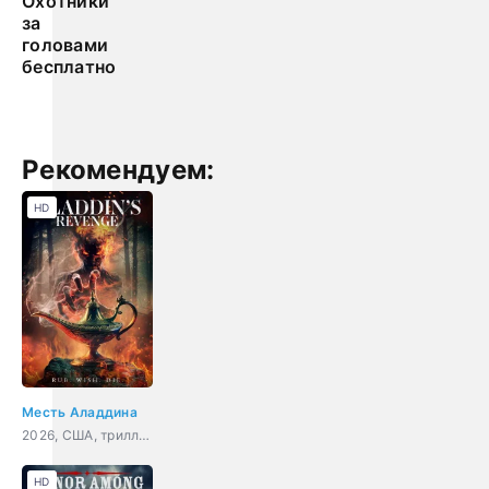
Охотники
за
головами
бесплатно
Рекомендуем:
HD
Месть Аладдина
2026, США, триллер
HD