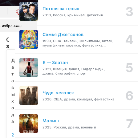
Погоня за тенью
0
2010, Россия, криминал, детектив
В избранное
Семья Джетсонов
Охотники
1990, США, Тайвань, Филиппины, Китай,
за
мультфильм, мюзикл, фантастика,
комедия, семейный
головами
(2022)
Д
Я — Златан
смотреть
а
2021, Швеция, Дания, Нидерланды,
бесплатно
т
драма, биография, спорт
а
в
Чудо-человек
ы
2026, США, драма, комедия, фантастика
х
о
д
Малыш
а
2025, Россия, драма, военный
:
2