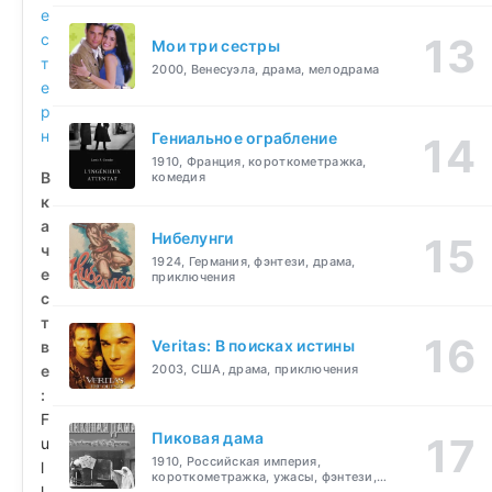
е
с
Мои три сестры
т
2000, Венесуэла, драма, мелодрама
е
р
н
Гениальное ограбление
1910, Франция, короткометражка,
В
комедия
к
а
Нибелунги
ч
1924, Германия, фэнтези, драма,
е
приключения
с
т
Veritas: В поисках истины
в
е
2003, США, драма, приключения
:
F
Пиковая дама
u
1910, Российская империя,
l
короткометражка, ужасы, фэнтези,
l
драма