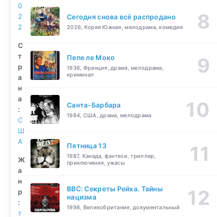
0
2
Сегодня снова всё распродано
2
2026, Корея Южная, мелодрама, комедия
С
т
Пепе ле Моко
р
1936, Франция, драма, мелодрама,
криминал
а
н
а
Санта-Барбара
:
1984, США, драма, мелодрама
С
Ш
А
Пятница 13
1987, Канада, фэнтези, триллер,
Ж
приключения, ужасы
а
н
BBC: Секреты Рейха. Тайны
р
нацизма
:
1998, Великобритания, документальный
т