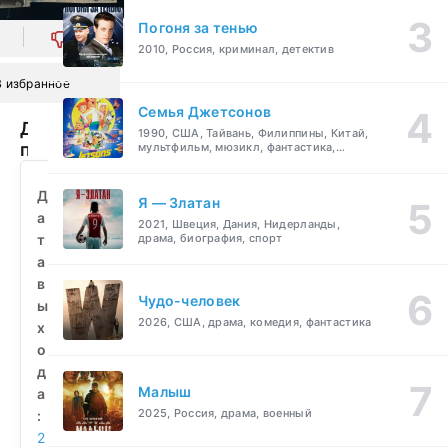
Погоня за тенью
0
2010, Россия, криминал, детектив
В избранное
Семья Джетсонов
Друзья
1990, США, Тайвань, Филиппины, Китай,
по
мультфильм, мюзикл, фантастика,
комедия, семейный
переписке
(2022)
Д
Я — Златан
смотреть
а
2021, Швеция, Дания, Нидерланды,
бесплатно
т
драма, биография, спорт
а
в
Чудо-человек
ы
2026, США, драма, комедия, фантастика
х
о
д
Малыш
а
2025, Россия, драма, военный
:
2