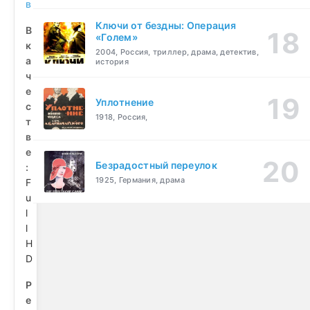
в
Ключи от бездны: Операция
В
«Голем»
к
2004, Россия, триллер, драма, детектив,
а
история
ч
е
Уплотнение
с
1918, Россия,
т
в
е
Безрадостный переулок
:
1925, Германия, драма
F
u
l
l
H
D
Р
е