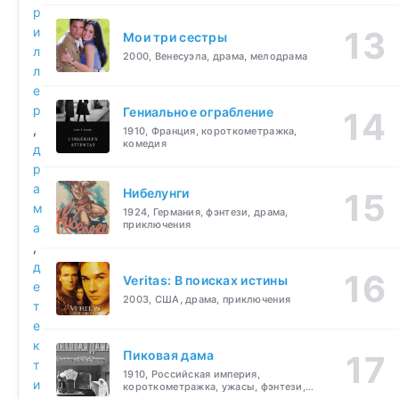
р
и
Мои три сестры
л
2000, Венесуэла, драма, мелодрама
л
е
р
Гениальное ограбление
,
1910, Франция, короткометражка,
комедия
д
р
а
Нибелунги
м
1924, Германия, фэнтези, драма,
приключения
а
,
д
Veritas: В поисках истины
е
2003, США, драма, приключения
т
е
к
Пиковая дама
т
1910, Российская империя,
и
короткометражка, ужасы, фэнтези,
драма