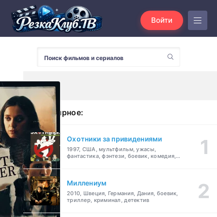
Войти
Популярное:
Охотники за привидениями
1997, США, мультфильм, ужасы,
фантастика, фэнтези, боевик, комедия,
приключения, семейный
Миллениум
2010, Швеция, Германия, Дания, боевик,
триллер, криминал, детектив