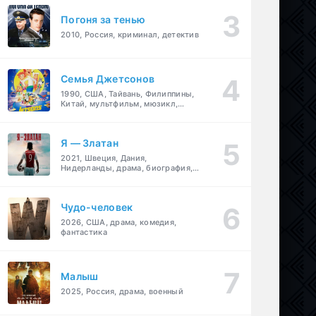
Погоня за тенью
2010, Россия, криминал, детектив
Семья Джетсонов
1990, США, Тайвань, Филиппины,
Китай, мультфильм, мюзикл,
фантастика, комедия, семейный
Я — Златан
2021, Швеция, Дания,
Нидерланды, драма, биография,
спорт
Чудо-человек
2026, США, драма, комедия,
фантастика
Малыш
2025, Россия, драма, военный