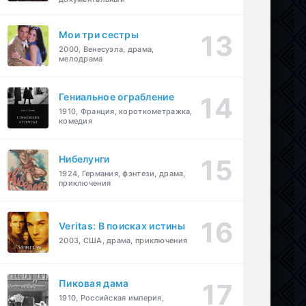
Мои три сестры
2000, Венесуэла, драма,
мелодрама
Гениальное ограбление
1910, Франция, короткометражка,
комедия
Нибелунги
1924, Германия, фэнтези, драма,
приключения
Veritas: В поисках истины
2003, США, драма, приключения
Пиковая дама
1910, Российская империя,