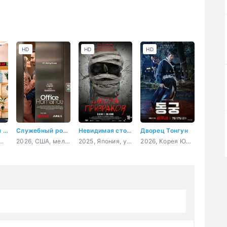
HD
HD
HD
Прислушаться к любви
Служебный роман
Невидимая сторона
Дворец Тонгун
нада, мелодрама, комедия
2026, США, мелодрама, комедия
2025, Япония, ужасы
2026, Корея Южная, фэнтези