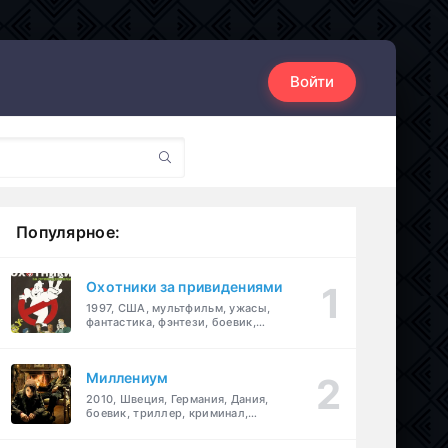
Войти
Популярное:
Охотники за привидениями
1997, США, мультфильм, ужасы,
фантастика, фэнтези, боевик,
комедия, приключения, семейный
Миллениум
2010, Швеция, Германия, Дания,
боевик, триллер, криминал,
детектив