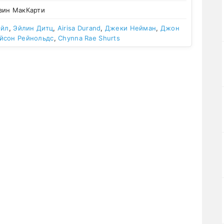
вин МакКарти
ойл
,
Эйлин Дитц
,
Airisa Durand
,
Джеки Нейман
,
Джон
йсон Рейнольдс
,
Chynna Rae Shurts