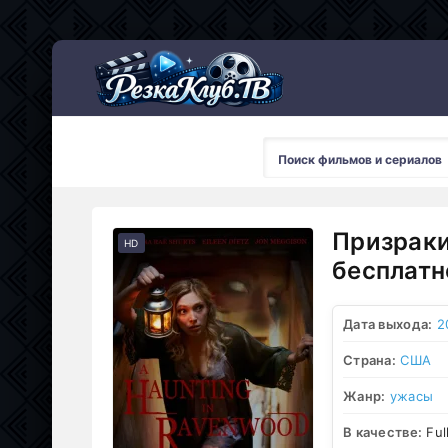
Мультсериалы
Призраки
HD
бесплатн
Дата выхода:
2
Страна:
США
Жанр:
ужасы
В качестве:
Ful