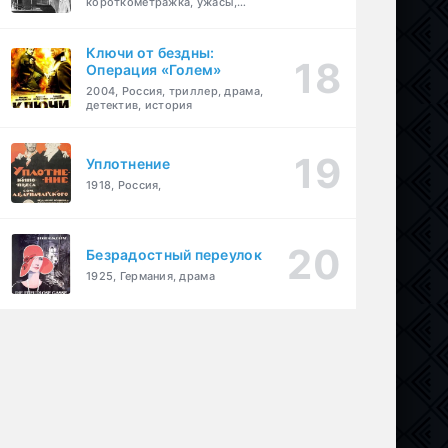
короткометражка, ужасы,
фэнтези, драма
Ключи от бездны:
Операция «Голем»
2004, Россия, триллер, драма,
детектив, история
Уплотнение
1918, Россия,
Безрадостный переулок
1925, Германия, драма