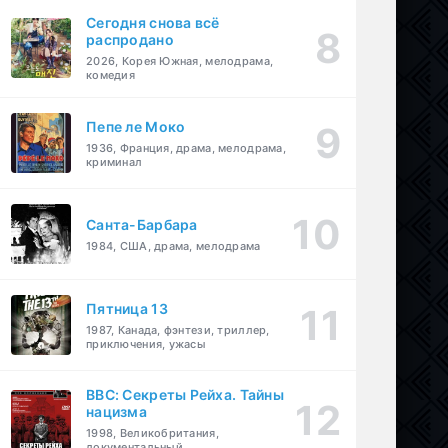
Сегодня снова всё
распродано
2026, Корея Южная, мелодрама,
комедия
Пепе ле Моко
1936, Франция, драма, мелодрама,
криминал
Санта-Барбара
1984, США, драма, мелодрама
Пятница 13
1987, Канада, фэнтези, триллер,
приключения, ужасы
BBC: Секреты Рейха. Тайны
нацизма
1998, Великобритания,
документальный