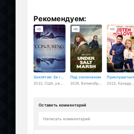
Рекомендуем:
HD
HD
HD
Заклятие: За гранью
Под солончаком
2022, США, ужасы, драма, детектив
2026, Великобритания, детектив, драма, криминал
2022, Ка
Оставить комментарий
Написать комментарий