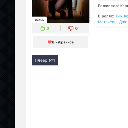
Режиссер:
Кэл
В ролях:
Тим К
Фильм
Меггисон
,
Дже
0
0
В избранное
Плеер №1