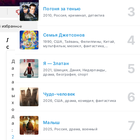
Погоня за тенью
0
2010, Россия, криминал, детектив
В избранное
Семья Джетсонов
Легенда
1990, США, Тайвань, Филиппины, Китай,
о
мультфильм, мюзикл, фантастика,
комедия, семейный
Джеке
и
Д
Я — Златан
Джилл
а
2021, Швеция, Дания, Нидерланды,
2
т
драма, биография, спорт
(2022)
а
смотреть
в
бесплатно
Чудо-человек
ы
2026, США, драма, комедия, фантастика
х
о
д
Малыш
а
2025, Россия, драма, военный
:
2