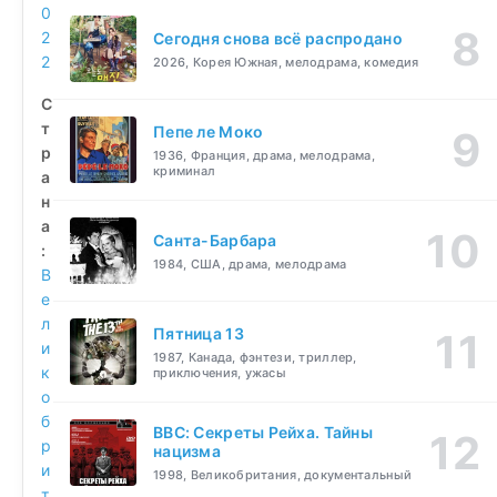
0
2
Сегодня снова всё распродано
2
2026, Корея Южная, мелодрама, комедия
С
т
Пепе ле Моко
р
1936, Франция, драма, мелодрама,
криминал
а
н
а
Санта-Барбара
:
1984, США, драма, мелодрама
В
е
л
Пятница 13
и
1987, Канада, фэнтези, триллер,
к
приключения, ужасы
о
б
BBC: Секреты Рейха. Тайны
р
нацизма
и
1998, Великобритания, документальный
т