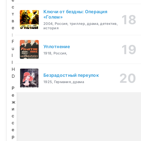
с
Ключи от бездны: Операция
т
«Голем»
в
2004, Россия, триллер, драма, детектив,
е
история
:
F
Уплотнение
u
1918, Россия,
l
l
H
Безрадостный переулок
D
1925, Германия, драма
Р
е
ж
и
с
с
е
р