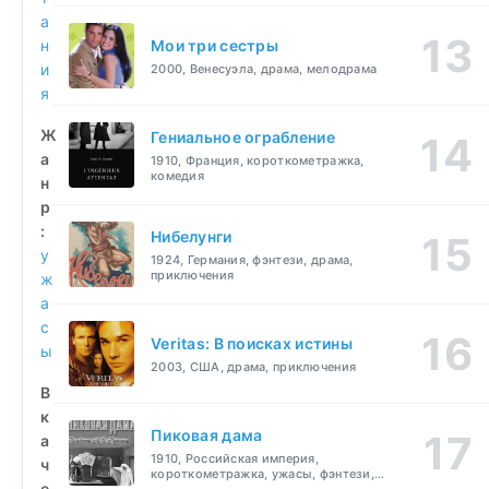
а
н
Мои три сестры
и
2000, Венесуэла, драма, мелодрама
я
Ж
Гениальное ограбление
а
1910, Франция, короткометражка,
комедия
н
р
:
Нибелунги
у
1924, Германия, фэнтези, драма,
приключения
ж
а
с
Veritas: В поисках истины
ы
2003, США, драма, приключения
В
к
Пиковая дама
а
1910, Российская империя,
ч
короткометражка, ужасы, фэнтези,
е
драма