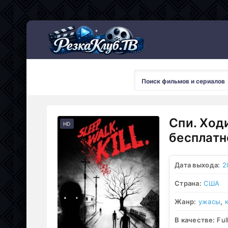
Мультсериалы
Спи. Ход
HD
бесплатн
Дата выхода:
2
Страна:
США
Жанр:
ужасы
,
В качестве:
Ful