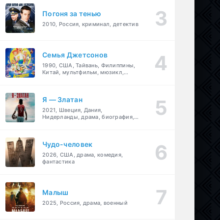
Погоня за тенью
2010, Россия, криминал, детектив
Семья Джетсонов
1990, США, Тайвань, Филиппины,
Китай, мультфильм, мюзикл,
фантастика, комедия, семейный
Я — Златан
2021, Швеция, Дания,
Нидерланды, драма, биография,
спорт
Чудо-человек
2026, США, драма, комедия,
фантастика
Малыш
2025, Россия, драма, военный