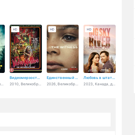
HD
HD
HD
Видеомерзости: Моральная паника, цензура и видеозапись
Единственный свидетель
Любовь в штате бескрайнего неба: свадебный путь
2022, США, криминал
2010, Великобритания, документальный
2026, Великобритания, США, драма, криминал
2023, Канада, драма, мелодрама