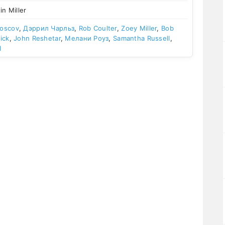
in Miller
Boscov
,
Дэррил Чарльз
,
Rob Coulter
,
Zoey Miller
,
Bob
eick
,
John Reshetar
,
Мелани Роуз
,
Samantha Russell
,
l