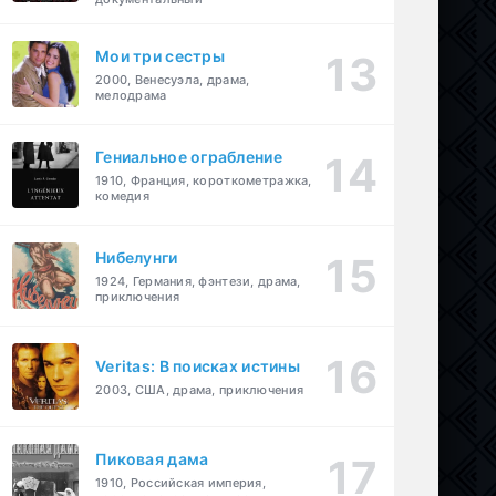
Мои три сестры
2000, Венесуэла, драма,
мелодрама
Гениальное ограбление
1910, Франция, короткометражка,
комедия
Нибелунги
1924, Германия, фэнтези, драма,
приключения
Veritas: В поисках истины
2003, США, драма, приключения
Пиковая дама
1910, Российская империя,