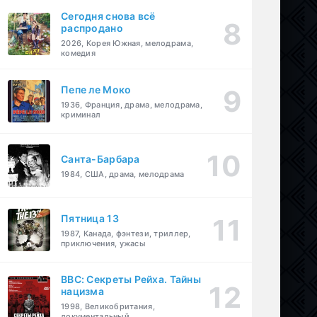
Сегодня снова всё
распродано
2026, Корея Южная, мелодрама,
комедия
Пепе ле Моко
1936, Франция, драма, мелодрама,
криминал
Санта-Барбара
1984, США, драма, мелодрама
Пятница 13
1987, Канада, фэнтези, триллер,
приключения, ужасы
BBC: Секреты Рейха. Тайны
нацизма
1998, Великобритания,
документальный