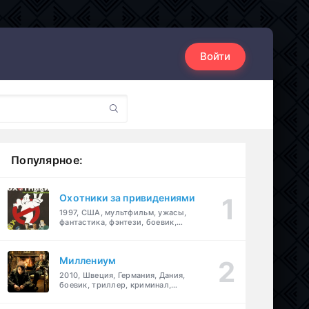
Войти
Популярное:
Охотники за привидениями
1997, США, мультфильм, ужасы,
фантастика, фэнтези, боевик,
комедия, приключения, семейный
Миллениум
2010, Швеция, Германия, Дания,
боевик, триллер, криминал,
детектив