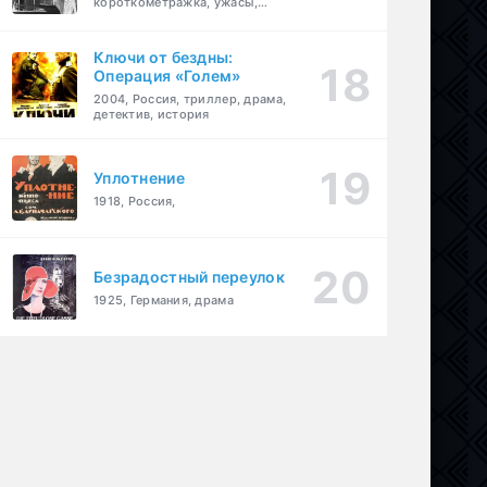
короткометражка, ужасы,
фэнтези, драма
Ключи от бездны:
Операция «Голем»
2004, Россия, триллер, драма,
детектив, история
Уплотнение
1918, Россия,
Безрадостный переулок
1925, Германия, драма