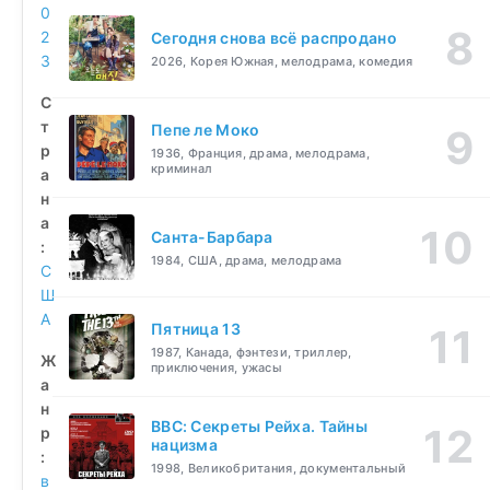
0
2
Сегодня снова всё распродано
3
2026, Корея Южная, мелодрама, комедия
С
т
Пепе ле Моко
р
1936, Франция, драма, мелодрама,
криминал
а
н
а
Санта-Барбара
:
1984, США, драма, мелодрама
С
Ш
А
Пятница 13
1987, Канада, фэнтези, триллер,
Ж
приключения, ужасы
а
н
BBC: Секреты Рейха. Тайны
р
нацизма
:
1998, Великобритания, документальный
в