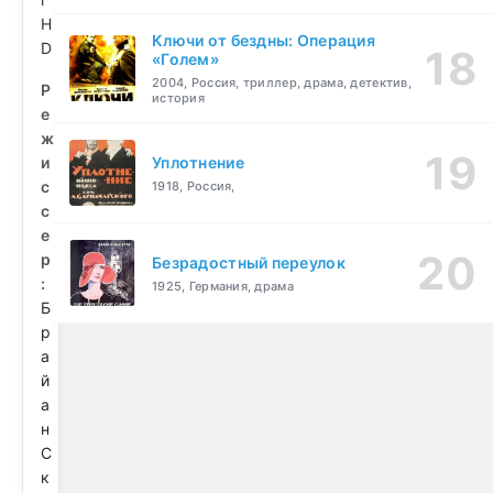
H
Ключи от бездны: Операция
D
«Голем»
2004, Россия, триллер, драма, детектив,
Р
история
е
ж
и
Уплотнение
с
1918, Россия,
с
е
р
Безрадостный переулок
:
1925, Германия, драма
Б
р
а
й
а
н
С
к