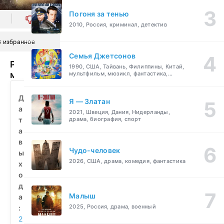
Погоня за тенью
0
2010, Россия, криминал, детектив
В избранное
Семья Джетсонов
Рука
1990, США, Тайвань, Филиппины, Китай,
мертвеца
мультфильм, мюзикл, фантастика,
комедия, семейный
(2023)
смотреть
Д
Я — Златан
бесплатно
а
2021, Швеция, Дания, Нидерланды,
т
драма, биография, спорт
а
в
Чудо-человек
ы
2026, США, драма, комедия, фантастика
х
о
д
Малыш
а
2025, Россия, драма, военный
:
2