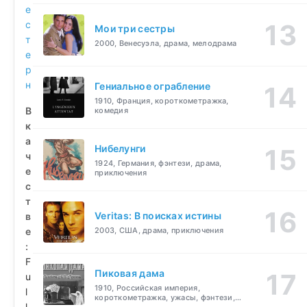
е
с
Мои три сестры
т
2000, Венесуэла, драма, мелодрама
е
р
н
Гениальное ограбление
1910, Франция, короткометражка,
В
комедия
к
а
Нибелунги
ч
1924, Германия, фэнтези, драма,
е
приключения
с
т
Veritas: В поисках истины
в
е
2003, США, драма, приключения
:
F
Пиковая дама
u
1910, Российская империя,
l
короткометражка, ужасы, фэнтези,
l
драма