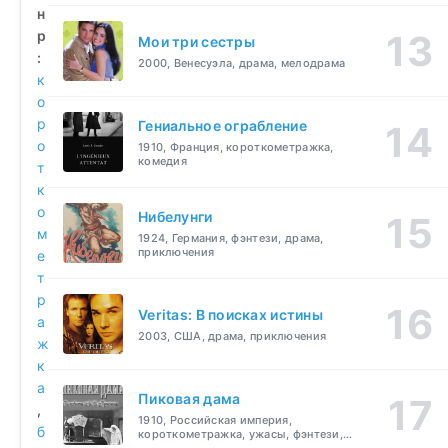
н
р
Мои три сестры
:
2000, Венесуэла, драма, мелодрама
к
о
р
Гениальное ограбление
о
1910, Франция, короткометражка,
комедия
т
к
о
Нибелунги
м
1924, Германия, фэнтези, драма,
приключения
е
т
р
Veritas: В поисках истины
а
2003, США, драма, приключения
ж
к
а
Пиковая дама
,
1910, Российская империя,
б
короткометражка, ужасы, фэнтези,
драма