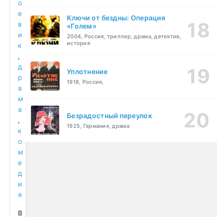
о
е
Ключи от бездны: Операция
в
«Голем»
и
2004, Россия, триллер, драма, детектив,
история
к
,
д
Уплотнение
р
1918, Россия,
а
м
а
Безрадостный переулок
,
1925, Германия, драма
к
о
м
е
д
и
я
В