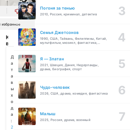
Погоня за тенью
0
2010, Россия, криминал, детектив
В избранное
Семья Джетсонов
Клавиатурный
1990, США, Тайвань, Филиппины, Китай,
воин
мультфильм, мюзикл, фантастика,
комедия, семейный
(2022)
смотреть
Д
Я — Златан
бесплатно
а
2021, Швеция, Дания, Нидерланды,
т
драма, биография, спорт
а
в
Чудо-человек
ы
2026, США, драма, комедия, фантастика
х
о
д
Малыш
а
2025, Россия, драма, военный
:
2