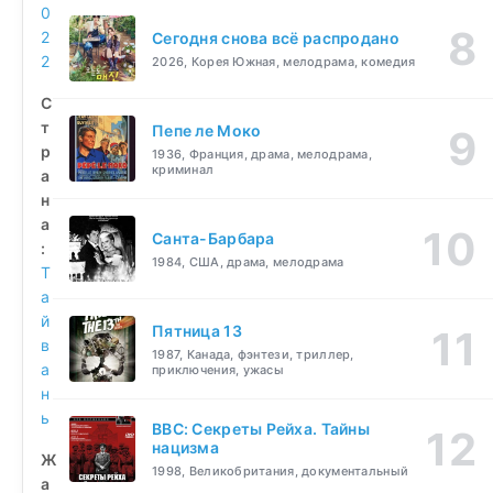
0
2
Сегодня снова всё распродано
2
2026, Корея Южная, мелодрама, комедия
С
т
Пепе ле Моко
р
1936, Франция, драма, мелодрама,
криминал
а
н
а
Санта-Барбара
:
1984, США, драма, мелодрама
Т
а
й
Пятница 13
в
1987, Канада, фэнтези, триллер,
а
приключения, ужасы
н
ь
BBC: Секреты Рейха. Тайны
нацизма
Ж
1998, Великобритания, документальный
а