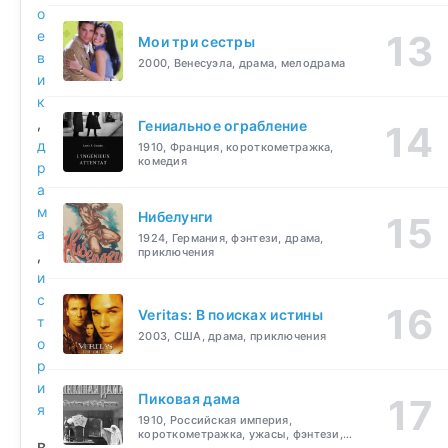
о
е
Мои три сестры
в
2000, Венесуэла, драма, мелодрама
и
к
,
Гениальное ограбление
д
1910, Франция, короткометражка,
комедия
р
а
м
Нибелунги
а
1924, Германия, фэнтези, драма,
приключения
,
и
с
Veritas: В поисках истины
т
2003, США, драма, приключения
о
р
и
Пиковая дама
я
1910, Российская империя,
короткометражка, ужасы, фэнтези,
В
драма