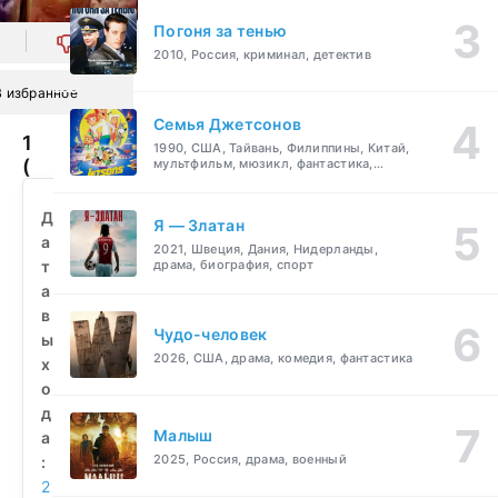
Погоня за тенью
0
2010, Россия, криминал, детектив
В избранное
Семья Джетсонов
1521
1990, США, Тайвань, Филиппины, Китай,
(2023)
мультфильм, мюзикл, фантастика,
комедия, семейный
смотреть
бесплатно
Д
Я — Златан
а
2021, Швеция, Дания, Нидерланды,
т
драма, биография, спорт
а
в
Чудо-человек
ы
2026, США, драма, комедия, фантастика
х
о
д
Малыш
а
2025, Россия, драма, военный
:
2