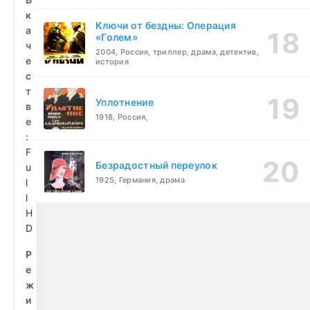
к
Ключи от бездны: Операция
а
«Голем»
ч
2004, Россия, триллер, драма, детектив,
е
история
с
т
Уплотнение
в
1918, Россия,
е
:
F
Безрадостный переулок
u
1925, Германия, драма
l
l
H
D
Р
е
ж
и