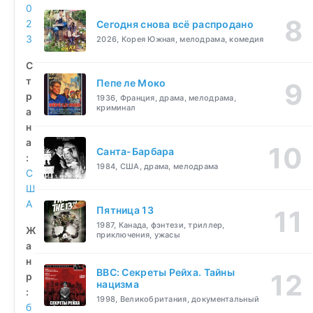
0
2
Сегодня снова всё распродано
3
2026, Корея Южная, мелодрама, комедия
С
т
Пепе ле Моко
р
1936, Франция, драма, мелодрама,
криминал
а
н
а
Санта-Барбара
:
1984, США, драма, мелодрама
С
Ш
А
Пятница 13
1987, Канада, фэнтези, триллер,
Ж
приключения, ужасы
а
н
BBC: Секреты Рейха. Тайны
р
нацизма
:
1998, Великобритания, документальный
б