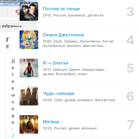
Погоня за тенью
0
2010, Россия, криминал, детектив
В избранное
Семья Джетсонов
Плохие
1990, США, Тайвань, Филиппины, Китай,
парни
мультфильм, мюзикл, фантастика,
комедия, семейный
2
(2023)
Д
Я — Златан
смотреть
а
2021, Швеция, Дания, Нидерланды,
бесплатно
т
драма, биография, спорт
а
в
Чудо-человек
ы
2026, США, драма, комедия, фантастика
х
о
д
Малыш
а
2025, Россия, драма, военный
:
2