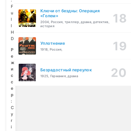
F
Ключи от бездны: Операция
u
«Голем»
l
2004, Россия, триллер, драма, детектив,
l
история
H
D
Уплотнение
Р
1918, Россия,
е
ж
и
Безрадостный переулок
с
1925, Германия, драма
с
е
р
:
C
y
r
i