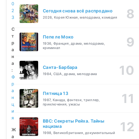
0
2
Сегодня снова всё распродано
3
2026, Корея Южная, мелодрама, комедия
С
т
Пепе ле Моко
р
1936, Франция, драма, мелодрама,
криминал
а
н
а
Санта-Барбара
:
1984, США, драма, мелодрама
Ф
р
а
Пятница 13
н
1987, Канада, фэнтези, триллер,
ц
приключения, ужасы
и
я
BBC: Секреты Рейха. Тайны
нацизма
Ж
1998, Великобритания, документальный
а