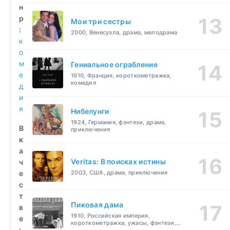
н
р
Мои три сестры
:
2000, Венесуэла, драма, мелодрама
к
о
м
Гениальное ограбление
е
1910, Франция, короткометражка,
комедия
д
и
я
Нибелунги
1924, Германия, фэнтези, драма,
В
приключения
к
а
Veritas: В поисках истины
ч
е
2003, США, драма, приключения
с
т
Пиковая дама
в
1910, Российская империя,
е
короткометражка, ужасы, фэнтези,
:
драма