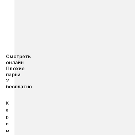
Смотреть
онлайн
Плохие
парни
2
бесплатно
К
а
р
и
м