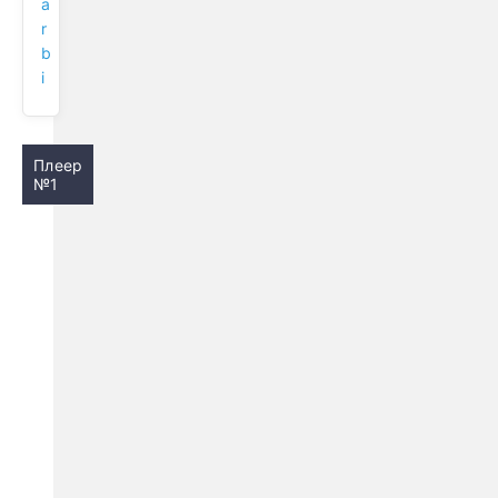
a
r
b
i
Плеер
№1