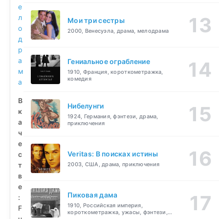
е
л
Мои три сестры
о
2000, Венесуэла, драма, мелодрама
д
р
а
Гениальное ограбление
м
1910, Франция, короткометражка,
комедия
а
В
Нибелунги
к
1924, Германия, фэнтези, драма,
а
приключения
ч
е
Veritas: В поисках истины
с
т
2003, США, драма, приключения
в
е
Пиковая дама
:
1910, Российская империя,
F
короткометражка, ужасы, фэнтези,
u
драма