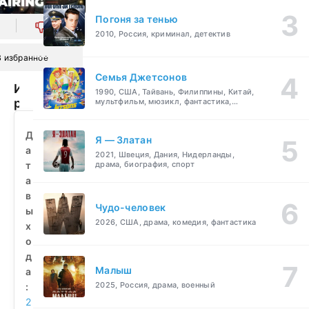
Погоня за тенью
0
2010, Россия, криминал, детектив
В избранное
Семья Джетсонов
Идеальное
1990, США, Тайвань, Филиппины, Китай,
рождественское
мультфильм, мюзикл, фантастика,
комедия, семейный
сочетание
(2023)
Д
Я — Златан
смотреть
а
2021, Швеция, Дания, Нидерланды,
бесплатно
т
драма, биография, спорт
а
в
Чудо-человек
ы
2026, США, драма, комедия, фантастика
х
о
д
Малыш
а
2025, Россия, драма, военный
:
2