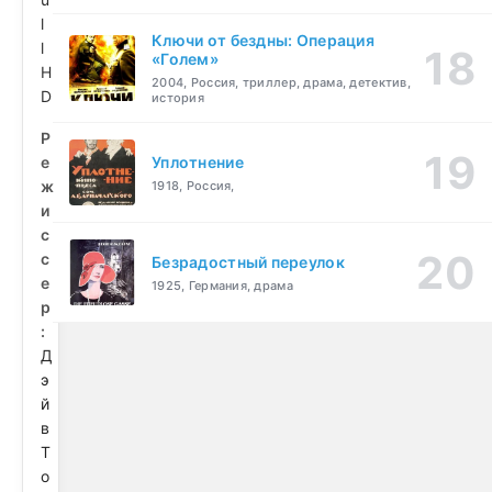
l
Ключи от бездны: Операция
l
«Голем»
H
2004, Россия, триллер, драма, детектив,
D
история
Р
е
Уплотнение
ж
1918, Россия,
и
с
с
Безрадостный переулок
е
1925, Германия, драма
р
:
Д
э
й
в
Т
о