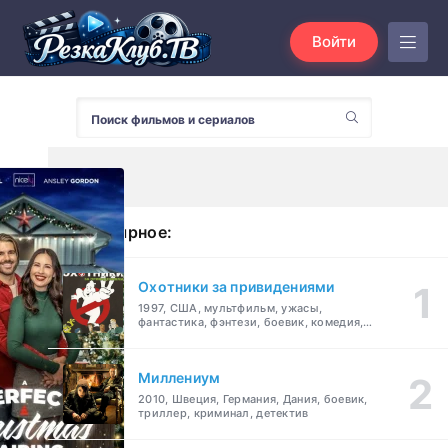
Войти
Популярное:
Охотники за привидениями
1997, США, мультфильм, ужасы,
фантастика, фэнтези, боевик, комедия,
приключения, семейный
Миллениум
2010, Швеция, Германия, Дания, боевик,
триллер, криминал, детектив