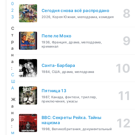
0
2
Сегодня снова всё распродано
3
2026, Корея Южная, мелодрама, комедия
С
т
Пепе ле Моко
р
1936, Франция, драма, мелодрама,
криминал
а
н
а
Санта-Барбара
:
1984, США, драма, мелодрама
С
Ш
А
Пятница 13
1987, Канада, фэнтези, триллер,
Ж
приключения, ужасы
а
н
BBC: Секреты Рейха. Тайны
р
нацизма
:
1998, Великобритания, документальный
м