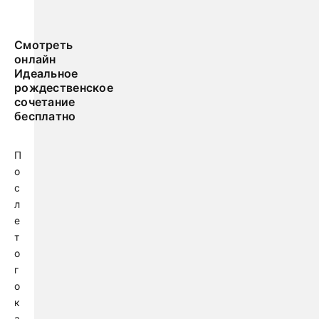
Смотреть
онлайн
Идеальное
рождественское
сочетание
бесплатно
П
о
с
л
е
т
о
г
о
к
а