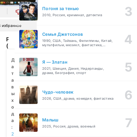
Погоня за тенью
0
2010, Россия, криминал, детектив
В избранное
Семья Джетсонов
Родственнички
1990, США, Тайвань, Филиппины, Китай,
(2022)
мультфильм, мюзикл, фантастика,
комедия, семейный
смотреть
бесплатно
Д
Я — Златан
а
2021, Швеция, Дания, Нидерланды,
т
драма, биография, спорт
а
в
Чудо-человек
ы
2026, США, драма, комедия, фантастика
х
о
д
Малыш
а
2025, Россия, драма, военный
:
2