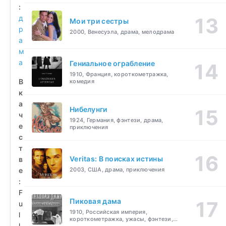
:
д
Мои три сестры
р
2000, Венесуэла, драма, мелодрама
а
м
а
Гениальное ограбление
1910, Франция, короткометражка,
В
комедия
к
а
Нибелунги
ч
1924, Германия, фэнтези, драма,
е
приключения
с
т
Veritas: В поисках истины
в
е
2003, США, драма, приключения
:
F
Пиковая дама
u
1910, Российская империя,
l
короткометражка, ужасы, фэнтези,
l
драма