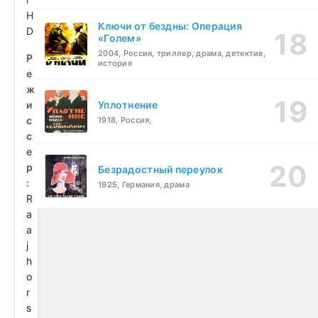
H
Ключи от бездны: Операция
D
«Голем»
2004, Россия, триллер, драма, детектив,
Р
история
е
ж
и
Уплотнение
с
1918, Россия,
с
е
р
Безрадостный переулок
:
1925, Германия, драма
R
a
a
j
h
o
r
s