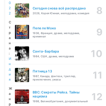
0
2
Сегодня снова всё распродано
2
2026, Корея Южная, мелодрама, комедия
С
т
Пепе ле Моко
р
1936, Франция, драма, мелодрама,
криминал
а
н
а
Санта-Барбара
:
1984, США, драма, мелодрама
И
н
д
Пятница 13
и
1987, Канада, фэнтези, триллер,
я
приключения, ужасы
Ж
BBC: Секреты Рейха. Тайны
а
нацизма
н
1998, Великобритания, документальный
р